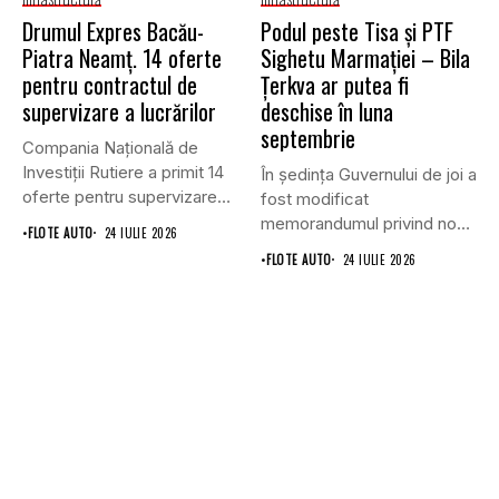
Drumul Expres Bacău-
Podul peste Tisa și PTF
Piatra Neamț. 14 oferte
Sighetu Marmației – Bila
pentru contractul de
Țerkva ar putea fi
supervizare a lucrărilor
deschise în luna
septembrie
Compania Națională de
Investiții Rutiere a primit 14
În ședința Guvernului de joi a
oferte pentru supervizarea
fost modificat
lucrărilor...
memorandumul privind noul
•
FLOTE AUTO
24 IULIE 2026
punct...
•
FLOTE AUTO
24 IULIE 2026