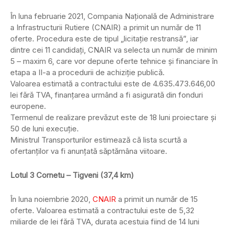
În luna februarie 2021, Compania Națională de Administrare
a Infrastructurii Rutiere (CNAIR) a primit un număr de 11
oferte. Procedura este de tipul „licitație restransă”, iar
dintre cei 11 candidați, CNAIR va selecta un număr de minim
5 – maxim 6, care vor depune oferte tehnice și financiare în
etapa a II-a a procedurii de achiziție publică.
Valoarea estimată a contractului este de 4.635.473.646,00
lei fără TVA, finanțarea urmând a fi asigurată din fonduri
europene.
Termenul de realizare prevăzut este de 18 luni proiectare și
50 de luni execuție.
Ministrul Transporturilor estimează că lista scurtă a
ofertanților va fi anunțată săptămâna viitoare.
Lotul 3 Cornetu – Tigveni (37,4 km)
În luna noiembrie 2020,
CNAIR
a primit un număr de 15
oferte. Valoarea estimată a contractului este de 5,32
miliarde de lei fără TVA, durata acestuia fiind de 14 luni