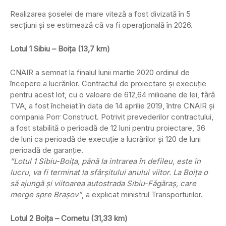
Realizarea şoselei de mare viteză a fost divizată în 5
secţiuni și se estimează că va fi operațională în 2026.
Lotul 1 Sibiu – Boiţa (13,7 km)
CNAIR a semnat la finalul lunii martie 2020 ordinul de
începere a lucrărilor. Contractul de proiectare şi execuţie
pentru acest lot, cu o valoare de 612,64 milioane de lei, fără
TVA, a fost încheiat în data de 14 aprilie 2019, între CNAIR şi
compania Porr Construct. Potrivit prevederilor contractului,
a fost stabilită o perioadă de 12 luni pentru proiectare, 36
de luni ca perioadă de execuţie a lucrărilor şi 120 de luni
perioadă de garanţie.
”Lotul 1 Sibiu-Boiţa, până la intrarea în defileu, este în
lucru, va fi terminat la sfârşitului anului viitor. La Boiţa o
să ajungă şi viitoarea autostrada Sibiu-Făgăraş, care
merge spre Braşov”
, a explicat ministrul Transporturilor.
Lotul 2 Boița – Cornetu (31,33 km)