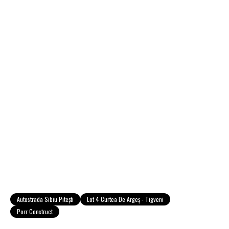
Autostrada Sibiu Piteşti
Lot 4 Curtea De Argeş - Tigveni
Porr Construct