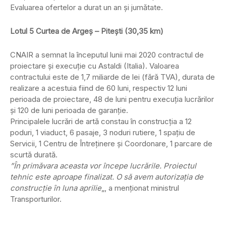
Evaluarea ofertelor a durat un an și jumătate.
Lotul 5 Curtea de Argeş – Piteşti (30,35 km)
CNAIR a semnat la începutul lunii mai 2020 contractul de
proiectare şi execuţie cu Astaldi (Italia). Valoarea
contractului este de 1,7 miliarde de lei (fără TVA), durata de
realizare a acestuia fiind de 60 luni, respectiv 12 luni
perioada de proiectare, 48 de luni pentru execuţia lucrărilor
și 120 de luni perioada de garanție.
Principalele lucrări de artă constau în construcţia a 12
poduri, 1 viaduct, 6 pasaje, 3 noduri rutiere, 1 spaţiu de
Servicii, 1 Centru de Întreţinere şi Coordonare, 1 parcare de
scurtă durată.
”În primăvara aceasta vor începe lucrările. Proiectul
tehnic este aproape finalizat. O să avem autorizaţia de
construcţie în luna aprilie
„, a menționat ministrul
Transporturilor.