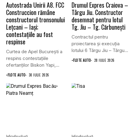
Autostrada Unirii A8. FCC
Drumul Expres Craiova –
Construccion rămâne
Târgu Jiu. Constructor
constructorul tronsonului
desemnat pentru lotul
Lețcani – Iași;
Tg. Jiu – Tg. Cărbunești
contestațiile au fost
Contractul pentru
respinse
proiectarea și execuția
lotului 6 Târgu Jiu – Târgu
Curtea de Apel București a
Cărbunești,...
respins contestațiile
•
FLOTE AUTO
28 IULIE 2026
ofertanților Biskon Yapi,
Straco și...
•
FLOTE AUTO
30 IULIE 2026
Infrastructură
Infrastructură