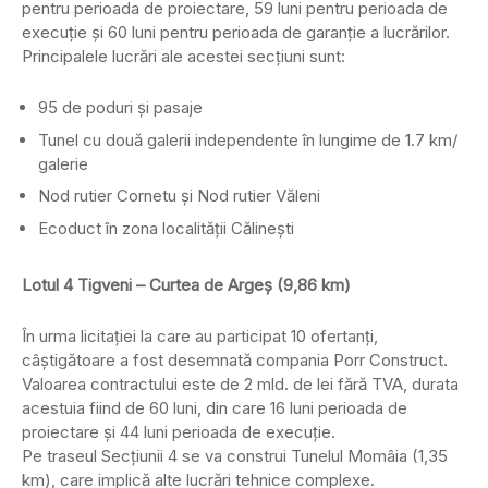
pentru perioada de proiectare, 59 luni pentru perioada de
execuţie şi 60 luni pentru perioada de garanţie a lucrărilor.
Principalele lucrări ale acestei secţiuni sunt:
95 de poduri și pasaje
Tunel cu două galerii independente în lungime de 1.7 km/
galerie
Nod rutier Cornetu și Nod rutier Văleni
Ecoduct în zona localităţii Călineşti
Lotul 4 Tigveni – Curtea de Argeş (9,86 km)
În urma licitației la care au participat 10 ofertanți,
câștigătoare a fost desemnată compania Porr Construct.
Valoarea contractului este de 2 mld. de lei fără TVA, durata
acestuia fiind de 60 luni, din care 16 luni perioada de
proiectare şi 44 luni perioada de execuţie.
Pe traseul Secţiunii 4 se va construi Tunelul Momâia (1,35
km), care implică alte lucrări tehnice complexe.