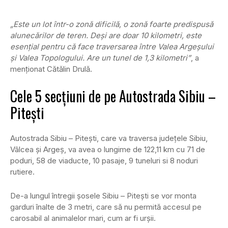
„Este un lot într-o zonă dificilă, o zonă foarte predispusă
alunecărilor de teren. Deşi are doar 10 kilometri, este
esenţial pentru că face traversarea între Valea Argeşului
şi Valea Topologului. Are un tunel de 1,3 kilometri”
, a
menționat Cătălin Drulă.
Cele 5 secţiuni de pe Autostrada Sibiu –
Pitești
Autostrada Sibiu – Pitești, care va traversa judeţele Sibiu,
Vâlcea şi Argeş, va avea o lungime de 122,11 km cu 71 de
poduri, 58 de viaducte, 10 pasaje, 9 tuneluri si 8 noduri
rutiere.
De-a lungul întregii șosele Sibiu – Pitești se vor monta
garduri înalte de 3 metri, care să nu permită accesul pe
carosabil al animalelor mari, cum ar fi urșii.