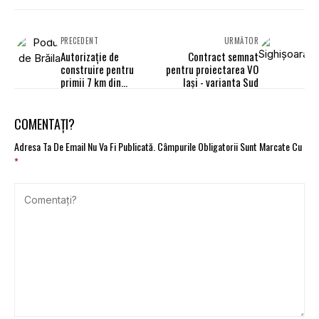
PRECEDENT
URMĂTOR
Autorizaţie de
Contract semnat
construire pentru
pentru proiectarea VO
primii 7 km din
Iași - varianta Sud
drumurile de legătură
cu Podul Brăila
COMENTAȚI?
Adresa Ta De Email Nu Va Fi Publicată.
Câmpurile Obligatorii Sunt Marcate Cu
*