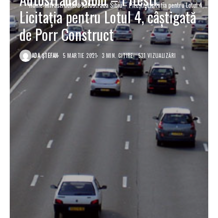
Home
Infrastructură
Autostrada Sibiu – Pitești. Licitația pentru Lotul 4,
Licitația pentru Lotul 4, câștigată
câștigată de Porr Construct
de Porr Construct
ADA ȘTEFAN
5 MARTIE 2021
3 MIN. CITIRE
531 VIZUALIZĂRI