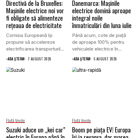
Directivă de la Bruxelles:
Danemarca: Mașinile
Mașinile electrice noi vor
electrice domină aproape
fi obligate să alimenteze
integral noile
rețeaua de electricitate
înmatriculări din luna iulie
Comisia Europeană își
Până acum, cote de piață
propune să accelereze
de aproape 100% pentru
electrificarea transporturilor,
vehiculele electrice în...
a clădirilor și a...
•
ADA ȘTEFAN
7 AUGUST 2026
•
ADA ȘTEFAN
5 AUGUST 2026
Flotă Verde
Flotă Verde
Suzuki aduce un „kei car”
Boom pe piața EV! Europa
electric în Europa până în
își ia revanșa, dar marea