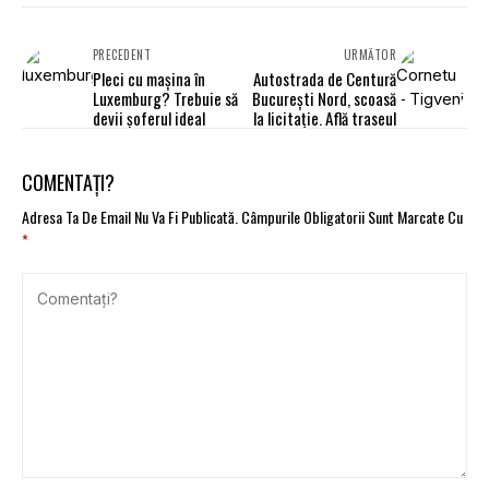
PRECEDENT
URMĂTOR
Pleci cu maşina în
Autostrada de Centură
Luxemburg? Trebuie să
Bucureşti Nord, scoasă
devii şoferul ideal
la licitaţie. Află traseul
COMENTAȚI?
Adresa Ta De Email Nu Va Fi Publicată.
Câmpurile Obligatorii Sunt Marcate Cu
*