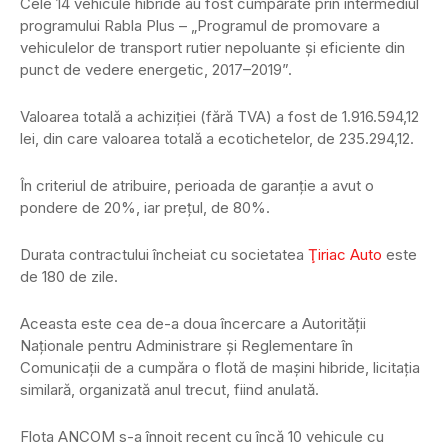
Cele 14 vehicule hibride au fost cumpărate prin intermediul
programului Rabla Plus – „Programul de promovare a
vehiculelor de transport rutier nepoluante şi eficiente din
punct de vedere energetic, 2017–2019”.
Valoarea totală a achiziţiei (fără TVA) a fost de 1.916.594,12
lei, din care valoarea totală a ecotichetelor, de 235.294,12.
În criteriul de atribuire, perioada de garanţie a avut o
pondere de 20%, iar preţul, de 80%.
Durata contractului încheiat cu societatea
Ţiriac Auto
este
de 180 de zile.
Aceasta este cea de-a doua încercare a Autorităţii
Naţionale pentru Administrare şi Reglementare în
Comunicaţii de a cumpăra o flotă de maşini hibride, licitaţia
similară, organizată anul trecut, fiind anulată.
Flota ANCOM s-a înnoit recent cu încă 10 vehicule cu