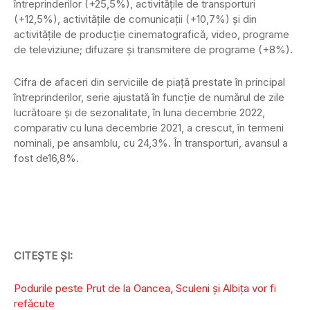
întreprinderilor (+25,5%), activităţile de transporturi
(+12,5%), activităţile de comunicaţii (+10,7%) şi din
activităţile de producţie cinematografică, video, programe
de televiziune; difuzare şi transmitere de programe (+8%).
Cifra de afaceri din serviciile de piaţă prestate în principal
întreprinderilor, serie ajustată în funcţie de numărul de zile
lucrătoare şi de sezonalitate, în luna decembrie 2022,
comparativ cu luna decembrie 2021, a crescut, în termeni
nominali, pe ansamblu, cu 24,3%. În transporturi, avansul a
fost de16,8%.
CITEȘTE ȘI:
Podurile peste Prut de la Oancea, Sculeni și Albița vor fi
refăcute