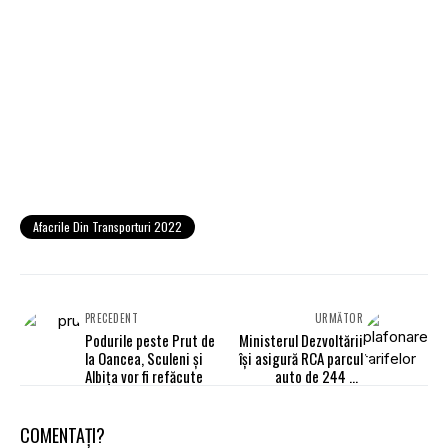
Afacrile Din Transporturi 2022
PRECEDENT
URMĂTOR
Podurile peste Prut de
Ministerul Dezvoltării
la Oancea, Sculeni și
își asigură RCA parcul
Albița vor fi refăcute
auto de 244 de
autovehicule
COMENTAȚI?