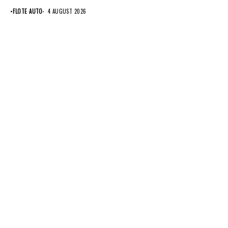
anvelope Pirelli.
•
FLOTE AUTO
4 AUGUST 2026
Conglomeratul...