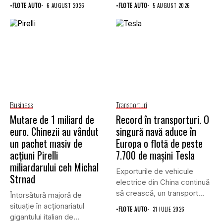
ului său cu grupul chinez...
istorice în industria...
•
FLOTE AUTO
6 AUGUST 2026
•
FLOTE AUTO
5 AUGUST 2026
Business
Transporturi
Mutare de 1 miliard de
Record în transporturi. O
euro. Chinezii au vândut
singură navă aduce în
un pachet masiv de
Europa o flotă de peste
acțiuni Pirelli
7.700 de mașini Tesla
miliardarului ceh Michal
Exporturile de vehicule
Strnad
electrice din China continuă
să crească, un transport
Întorsătură majoră de
record...
situație în acționariatul
•
FLOTE AUTO
31 IULIE 2026
gigantului italian de