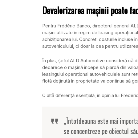
Devalorizarea maşinii poate fac
Pentru Frédéric Banco, directorul general AL
maşini utilizate în regim de leasing operaţional
achiziţionarea lui. Concret, costurile incluse î
autovehiculului, ci doar la cea pentru utilizare
În plus, şeful ALD Automotive consideră că 
deoarece o maşină începe să piardă din valoar
leasingului operaţional autovehiculele sunt retu
flotă deţinută în proprietate va continua să ge
O altă diferenţă esenţială, în opinia lui Frédé
„Întotdeauna este mai importa
se concentreze pe obiectul său