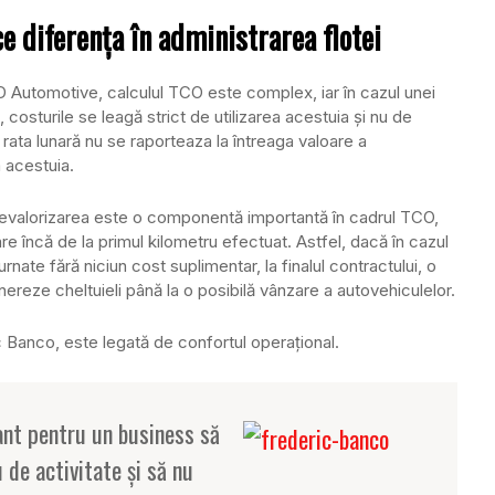
e diferenţa în administrarea flotei
D Automotive, calculul TCO este complex, iar în cazul unei
, costurile se leagă strict de utilizarea acestuia şi nu de
n rata lunară nu se raporteaza la întreaga valoare a
a acestuia.
devalorizarea este o componentă importantă în cadrul TCO,
e încă de la primul kilometru efectuat. Astfel, dacă în cazul
rnate fără niciun cost suplimentar, la finalul contractului, o
nereze cheltuieli până la o posibilă vânzare a autovehiculelor.
ric Banco, este legată de confortul operaţional.
nt pentru un business să
 de activitate şi să nu