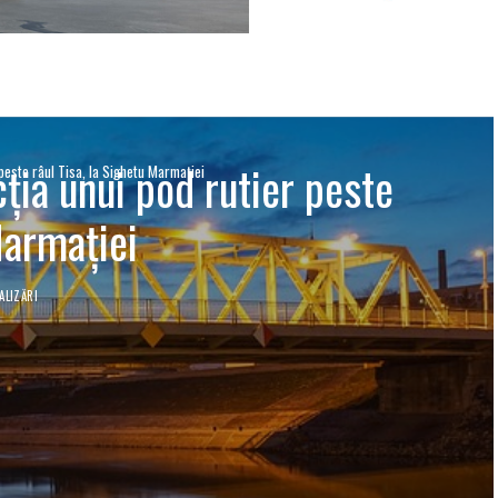
ția unui pod rutier peste
peste râul Tisa, la Sighetu Marmației
Marmației
ALIZĂRI