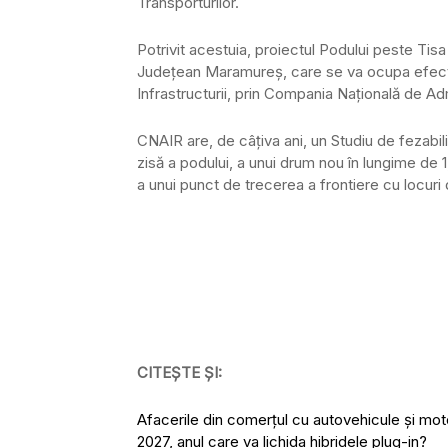
Transporturilor.
Potrivit acestuia, proiectul Podului peste Tisa 
Județean Maramureș, care se va ocupa efectiv 
Infrastructurii, prin Compania Națională de Adm
CNAIR are, de câțiva ani, un Studiu de fezabil
zisă a podului, a unui drum nou în lungime de 1,
a unui punct de trecerea a frontiere cu locuri
CITEȘTE ȘI:
Afacerile din comerţul cu autovehicule și moto
2027, anul care va lichida hibridele plug-in?