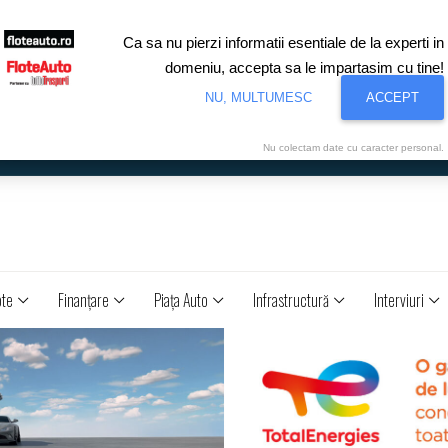
Ca sa nu pierzi informatii esentiale de la experti in
domeniu, accepta sa le impartasim cu tine!
NU, MULTUMESC
ACCEPT
Nu colectam date cu caracter personal.
ote
Finanţare
Piaţa Auto
Infrastructură
Interviuri