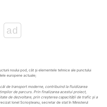
ad
turii noului pod, cât și elementele tehnice ale punctului
dele europene actuale;
căi de transport moderne, contribuind la fluidizarea
timpilor de parcurs. Prin finalizarea acestui proiect,
ate de dezvoltare, prin creșterea capacității de trafic și a
precizat Ionel Scrioșteanu, secretar de stat în Ministerul