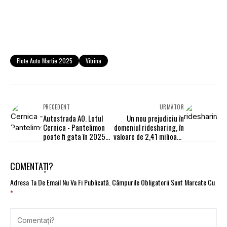
Flote Auto Martie 2025
Vitrina
PRECEDENT
URMĂTOR
Autostrada A0. Lotul
Un nou prejudiciu în
Cernica - Pantelimon
domeniul ridesharing, în
poate fi gata în 2025
valoare de 2,41 milioane
dacă sunt îndeplinit 3
de lei
condiții
COMENTAȚI?
Adresa Ta De Email Nu Va Fi Publicată.
Câmpurile Obligatorii Sunt Marcate Cu
*