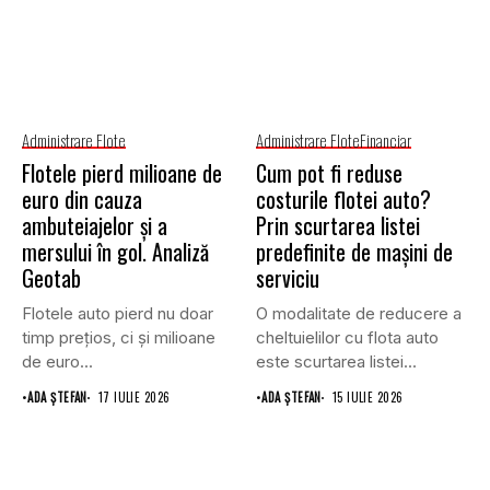
Administrare Flote
Administrare Flote
Financiar
Flotele pierd milioane de
Cum pot fi reduse
euro din cauza
costurile flotei auto?
ambuteiajelor și a
Prin scurtarea listei
mersului în gol. Analiză
predefinite de mașini de
Geotab
serviciu
Flotele auto pierd nu doar
O modalitate de reducere a
timp prețios, ci și milioane
cheltuielilor cu flota auto
de euro...
este scurtarea listei...
•
ADA ȘTEFAN
17 IULIE 2026
•
ADA ȘTEFAN
15 IULIE 2026