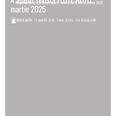
Home
Administrare flote
A apărut revista FLOTE AUTO, martie 2025
martie 2025
FLOTE AUTO
17 MARTIE 2025
1 MIN. CITIRE
555 VIZUALIZĂRI