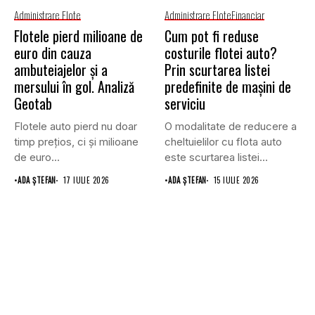
Administrare Flote
Administrare Flote
Financiar
Flotele pierd milioane de
Cum pot fi reduse
euro din cauza
costurile flotei auto?
ambuteiajelor și a
Prin scurtarea listei
mersului în gol. Analiză
predefinite de mașini de
Geotab
serviciu
Flotele auto pierd nu doar
O modalitate de reducere a
timp prețios, ci și milioane
cheltuielilor cu flota auto
de euro...
este scurtarea listei...
•
ADA ȘTEFAN
17 IULIE 2026
•
ADA ȘTEFAN
15 IULIE 2026