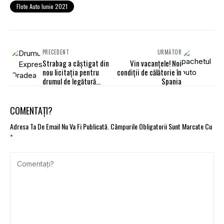
Flote Auto Iunie 2021
PRECEDENT
URMĂTOR
Strabag a câștigat din
Vin vacanțele! Noi
nou licitația pentru
condiţii de călătorie în
drumul de legătură
Spania
Oradea - Autostrada A3
COMENTAȚI?
Adresa Ta De Email Nu Va Fi Publicată.
Câmpurile Obligatorii Sunt Marcate Cu
*