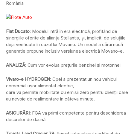
România
Fiat Ducato
: Modelul intră în era electrică, profitând de
sinergiile oferite de alianța Stellantis, și, implicit, de soluțiile
deja verificate în cazul lui Movano. Un model a cărui nouă
generație propune inclusiv versiunea electrică Movano-e.
ANALIZĂ
: Cum vor evolua prețurile benzinei și motorinei
Vivaro-e HYDROGEN
: Opel a prezentat un nou vehicul
comercial ușor alimentat electric,
care va permite mobilitate cu emisii zero pentru clienții care
au nevoie de realimentare în câteva minute.
ASIGURĂRI
: FGA va primi competențe pentru deschiderea
dosarelor de daună
Toyota Land Crusier 78
: Primul autovehicul certificat de