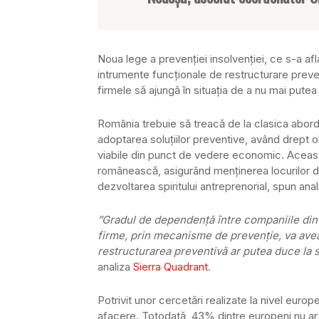
Noua lege a prevenţiei insolvenţiei, ce s-a afla
intrumente funcţionale de restructurare preve
firmele să ajungă în situaţia de a nu mai putea s
România trebuie să treacă de la clasica aborda
adoptarea soluţiilor preventive, având drept o
viabile din punct de vedere economic. Aceas
românească, asigurând menţinerea locurilor de
dezvoltarea spiritului antreprenorial, spun anali
”Gradul de dependenţă între companiile din 
firme, prin mecanisme de prevenţie, va avea
restructurarea preventivă ar putea duce la 
analiza
Sierra Quadrant
.
Potrivit unor cercetări realizate la nivel eur
afacere. Totodată, 43% dintre europeni nu a