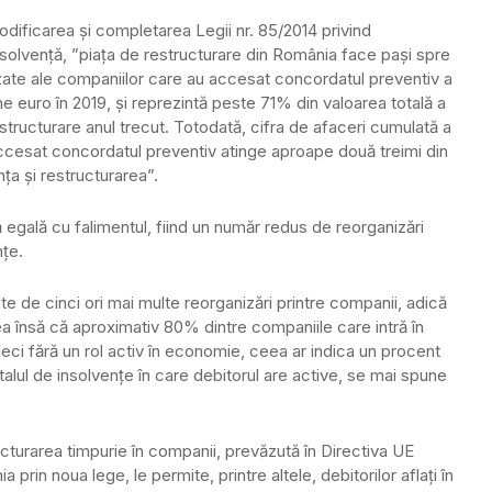
modificarea şi completarea Legii nr. 85/2014 privind
nsolvenţă, ”piaţa de restructurare din România face paşi spre
izate ale companiilor care au accesat concordatul preventiv a
ane euro în 2019, şi reprezintă peste 71% din valoarea totală a
restructurare anul trecut. Totodată, cifra de afaceri cumulată a
cesat concordatul preventiv atinge aproape două treimi din
ţa şi restructurarea”.
 egală cu falimentul, fiind un număr redus de reorganizări
nţe.
te de cinci ori mai multe reorganizări printre companii, adică
ea însă că aproximativ 80% dintre companiile care intră în
deci fără un rol activ în economie, ceea ar indica un procent
talul de insolvenţe în care debitorul are active, se mai spune
ructurarea timpurie în companii, prevăzută în Directiva UE
prin noua lege, le permite, printre altele, debitorilor aflaţi în