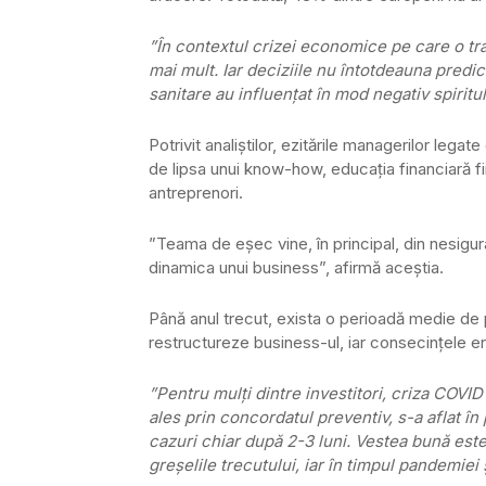
”În contextul crizei economice pe care o tr
mai mult. Iar deciziile nu întotdeauna predicti
sanitare au influenţat în mod negativ spiritu
Potrivit analiştilor, ezitările managerilor lega
de lipsa unui know-how, educaţia financiară fi
antreprenori.
”Teama de eşec vine, în principal, din nesigu
dinamica unui business”, afirmă aceştia.
Până anul trecut, exista o perioadă medie de p
restructureze business-ul, iar consecinţele e
”Pentru mulţi dintre investitori, criza COVID
ales prin concordatul preventiv, s-a aflat în
cazuri chiar după 2-3 luni. Vestea bună este 
greşelile trecutului, iar în timpul pandemiei