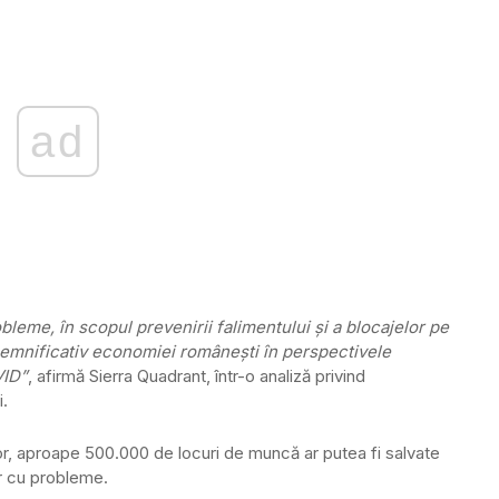
ad
bleme, în scopul prevenirii falimentului şi a blocajelor pe
semnificativ economiei româneşti în perspectivele
VID”
, afirmă Sierra Quadrant, într-o analiză privind
i.
lor, aproape 500.000 de locuri de muncă ar putea fi salvate
r cu probleme.