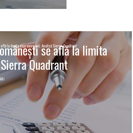
mâneşti se află la limita
lă la limita supravieţuirii. Analiză Sierra Quadrant
ă Sierra Quadrant
ĂRI