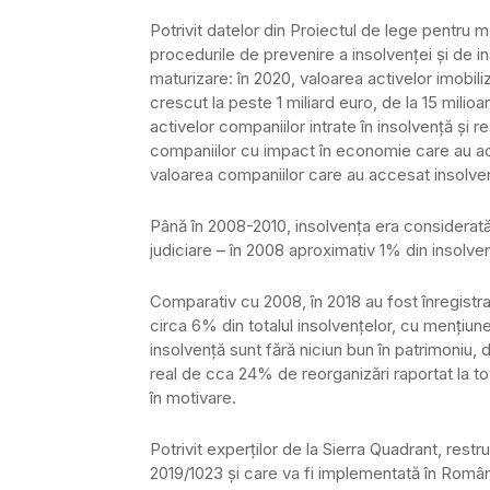
Potrivit datelor din Proiectul de lege pentru 
procedurile de prevenire a insolvenţei şi de i
maturizare: în 2020, valoarea activelor imobil
crescut la peste 1 miliard euro, de la 15 milio
activelor companiilor intrate în insolvenţă şi 
companiilor cu impact în economie care au ac
valoarea companiilor care au accesat insolven
Până în 2008-2010, insolvenţa era considerată
judiciare – în 2008 aproximativ 1% din insolve
Comparativ cu 2008, în 2018 au fost înregistra
circa 6% din totalul insolvenţelor, cu menţiun
insolvenţă sunt fără niciun bun în patrimoniu, 
real de cca 24% de reorganizări raportat la to
în motivare.
Potrivit experţilor de la Sierra Quadrant, rest
2019/1023 şi care va fi implementată în România 