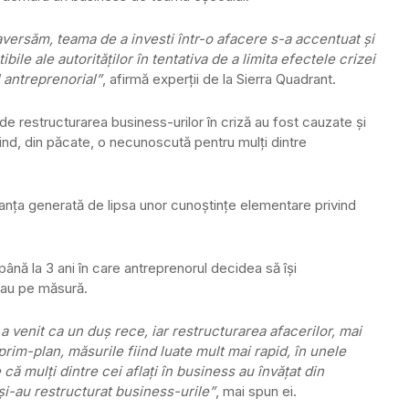
aversăm, teama de a investi într-o afacere s-a accentuat şi
bile ale autorităţilor în tentativa de a limita efectele crizei
l antreprenorial”
, afirmă experţii de la Sierra Quadrant.
te de restructurarea business-urilor în criză au fost cauzate şi
ind, din păcate, o necunoscută pentru mulţi dintre
ranţa generată de lipsa unor cunoştinţe elementare privind
ână la 3 ani în care antreprenorul decidea să îşi
rau pe măsură.
 a venit ca un duş rece, iar restructurarea afacerilor, mai
 prim-plan, măsurile fiind luate mult mai rapid, în unele
că mulţi dintre cei aflaţi în business au învăţat din
 şi-au restructurat business-urile”
, mai spun ei.