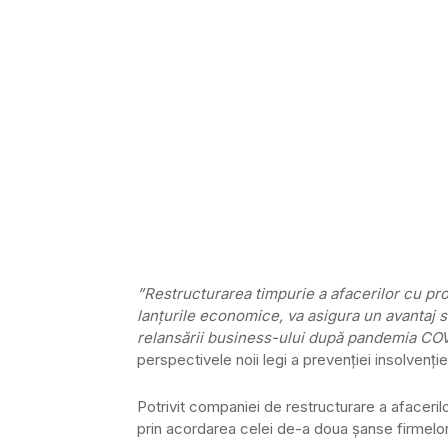
”Restructurarea timpurie a afacerilor cu pro
lanţurile economice, va asigura un avantaj 
relansării business-ului după pandemia CO
perspectivele noii legi a prevenţiei insolvenţie
Potrivit companiei de restructurare a afaceri
prin acordarea celei de-a doua şanse firmelo