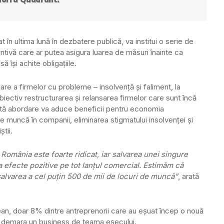
t în ultima lună în dezbatere publică, va institui o serie de
ntivă care ar putea asigura luarea de măsuri înainte ca
ă îşi achite obligaţiile.
re a firmelor cu probleme – insolvenţă şi faliment, la
biectiv restructurarea şi relansarea firmelor care sunt încă
tă abordare va aduce beneficii pentru economia
 muncă în companii, eliminarea stigmatului insolvenţei şi
ştii.
România este foarte ridicat, iar salvarea unei singure
 efecte pozitive pe tot lanţul comercial. Estimăm că
salvarea a cel puţin 500 de mii de locuri de muncă”
, arată
opean, doar 8% dintre antreprenorii care au eşuat încep o nouă
r demara un business de teama eşecului.