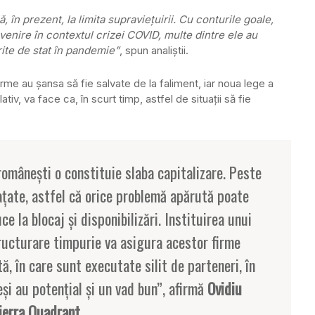
în prezent, la limita supravieţuirii. Cu conturile goale,
evenire în contextul crizei COVID, multe dintre ele au
rite de stat în pandemie”
, spun analiştii.
irme au şansa să fie salvate de la faliment, iar noua lege a
lativ, va face ca, în scurt timp, astfel de situaţii să fie
omâneşti o constituie slaba capitalizare. Peste
ţate, astfel că orice problemă apărută poate
e la blocaj şi disponibilizări. Instituirea unui
ructurare timpurie va asigura acestor firme
tă, în care sunt executate silit de parteneri, în
şi au potenţial şi un vad bun”, afirmă
Ovidiu
ierra Quadrant.