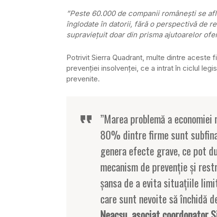
”Peste 60.000 de companii româneşti se află, 
înglodate în datorii, fără o perspectivă de r
supravieţuit doar din prisma ajutoarelor ofe
Potrivit Sierra Quadrant, multe dintre aceste f
prevenţiei insolvenţei, ce a intrat în ciclul legis
prevenite.
”Marea problemă a economiei r
80% dintre firme sunt subfina
genera efecte grave, ce pot duc
mecanism de prevenţie şi rest
şansa de a evita situaţiile limi
care sunt nevoite să închidă de
Neacşu, asociat coordonator S