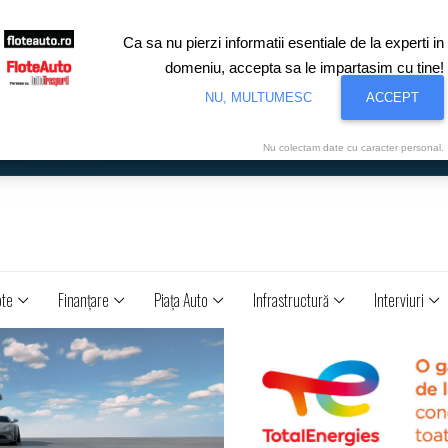
Ca sa nu pierzi informatii esentiale de la experti in
domeniu, accepta sa le impartasim cu tine!
NU, MULTUMESC
ACCEPT
Nu colectam date cu caracter personal.
ote
Finanţare
Piaţa Auto
Infrastructură
Interviuri