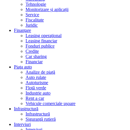
Tehnologie
Monitorizare și aplicații
Service
Fiscalitate
Juridic
Finanţare
Leasing operaţional
Leasing financiar
Fonduri publice
Credite
Car sharing
Financiar
Piaţa auto
Analize de piață
Auto rulate
Autoturisme
Flotă verde
Industrie auto
Rent a car
Vehicule comerciale uşoare
Infrastructură
Infrastructură
Siguranţă rutieră
Interviuri
Interviuri