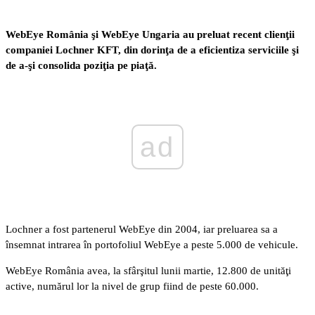
WebEye România şi WebEye Ungaria au preluat recent clienţii
companiei Lochner KFT, din dorinţa de a eficientiza serviciile şi
de a-şi consolida poziţia pe piaţă.
ad
Lochner a fost partenerul WebEye din 2004, iar preluarea sa a
însemnat intrarea în portofoliul WebEye a peste 5.000 de vehicule.
WebEye România avea, la sfârşitul lunii martie, 12.800 de unităţi
active, numărul lor la nivel de grup fiind de peste 60.000.