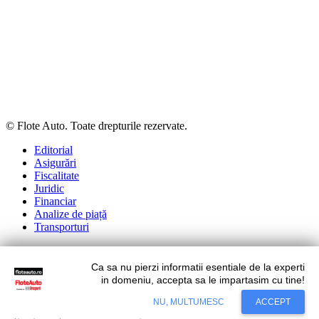
© Flote Auto. Toate drepturile rezervate.
Editorial
Asigurări
Fiscalitate
Juridic
Financiar
Analize de piață
Transporturi
Ca sa nu pierzi informatii esentiale de la experti
Situl nostru utilizeaza cookies. Ce inseamna cookie?
Aflati mai
in domeniu, accepta sa le impartasim cu tine!
mult...
NU, MULTUMESC
ACCEPT
Accept