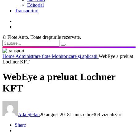
Editorial
Transporturi
© Flote Auto. Toate drepturile rezervate.
Home
Administrare flote
Monitorizare și aplicații
WebEye a preluat
Lochner KFT
WebEye a preluat Lochner
KFT
Ada Ștefan
20 august 2018
1 min. citire
369 vizualizări
Share