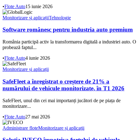
•
Flote Auto
15 iunie 2026
Monitorizare și aplicații
Tehnologie
Software românesc pentru industria auto premium
România participă activ la transformarea digitală a industriei auto. O
probează faptul...
•
Flote Auto
4 iunie 2026
Monitorizare și aplicații
SafeFleet a înregistrat o creștere de 21% a
numărului de vehicule monitorizate, în T1 2026
SafeFleet, unul din cei mai importanți jucători de pe piața de
monitorizare...
•
Flote Auto
27 mai 2026
Administrare flote
Monitorizare și aplicații
Soluția IVECO împotriva furtului de vehicule