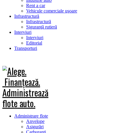
Industrie auto
Rent a car
Vehicule comerciale uşoare
Infrastructură
Infrastructură
Siguranţă rutieră
Interviuri
Interviuri
Editorial
Transporturi
Administrare flote
Anvelope
Asigurări
Carburanţi