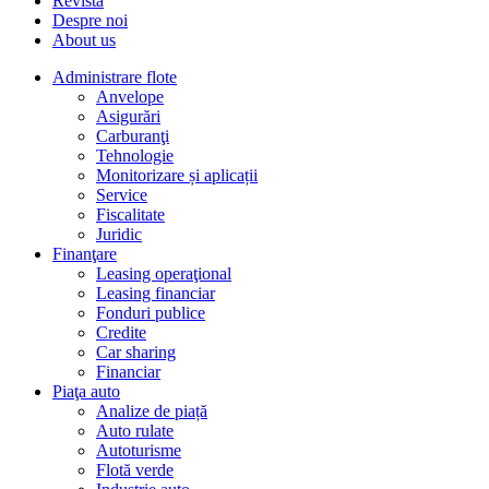
Revista
Despre noi
About us
Administrare flote
Anvelope
Asigurări
Carburanţi
Tehnologie
Monitorizare și aplicații
Service
Fiscalitate
Juridic
Finanţare
Leasing operaţional
Leasing financiar
Fonduri publice
Credite
Car sharing
Financiar
Piaţa auto
Analize de piață
Auto rulate
Autoturisme
Flotă verde