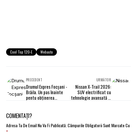
Cool Top 120-E
Webasto
PRECEDENT
URMĂTOR
Drumul Expres Focşani -
Nissan X-Trail 2026:
Brăila. Un pas înainte
SUV electrificat cu
pentu obținerea
tehnologie avansată și
Autorizației de
costuri optimizate de
construire
operare
COMENTAȚI?
Adresa Ta De Email Nu Va Fi Publicată.
Câmpurile Obligatorii Sunt Marcate Cu
*