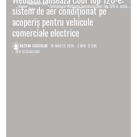
Administrare
Home
Tehnologie
Webasto lansează Cool Top 120-e: sistem
sistem de aer condiționat pe
flote
de aer condiționat pe acoperiș pentru
vehicule comerciale electrice
acoperiș pentru vehicule
comerciale electrice
RĂZVAN CODOREAN
16 MARTIE 2026
2 MIN. CITIRE
208 VIZUALIZĂRI