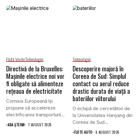
Flotă Verde
Tehnologie
Tehnologie
Directivă de la Bruxelles:
Descoperire majoră în
Mașinile electrice noi vor
Coreea de Sud: Simplul
fi obligate să alimenteze
contact cu aerul reduce
rețeaua de electricitate
drastic durata de viață a
bateriilor viitorului
Comisia Europeană își
propune să accelereze
O echipă de cercetători de
electrificarea transporturilor,
la Universitatea Hanyang din
a clădirilor și a...
Coreea de Sud...
•
ADA ȘTEFAN
7 AUGUST 2026
•
FLOTE AUTO
6 AUGUST 2026