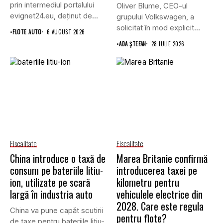
prin intermediul portalului
Oliver Blume, CEO-ul
evignet24.eu, deținut de
grupului Volkswagen, a
Enternova Kft. din...
solicitat în mod explicit
•
FLOTE AUTO
6 AUGUST 2026
Uniunii Europene...
•
ADA ȘTEFAN
28 IULIE 2026
Fiscalitate
Fiscalitate
China introduce o taxă de
Marea Britanie confirmă
consum pe bateriile litiu-
introducerea taxei pe
ion, utilizate pe scară
kilometru pentru
largă în industria auto
vehiculele electrice din
2028. Care este regula
China va pune capăt scutirii
pentru flote?
de taxe pentru bateriile litiu-