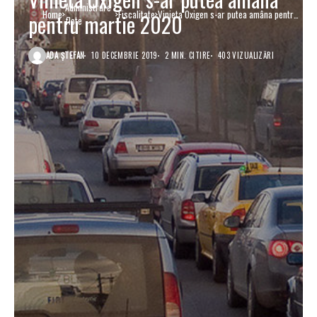
Administrare
Home
Fiscalitate
Vinieta Oxigen s-ar putea amâna pentru
pentru martie 2020
flote
martie 2020
ADA ȘTEFAN
10 DECEMBRIE 2019
2 MIN. CITIRE
403 VIZUALIZĂRI