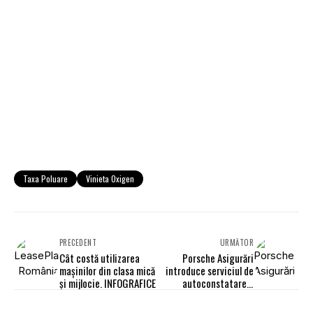
Taxa Poluare
Vinieta Oxigen
PRECEDENT
URMĂTOR
Cât costă utilizarea
Porsche Asigurări
maşinilor din clasa mică
introduce serviciul de
şi mijlocie. INFOGRAFICE
autoconstatare a
daunelor online