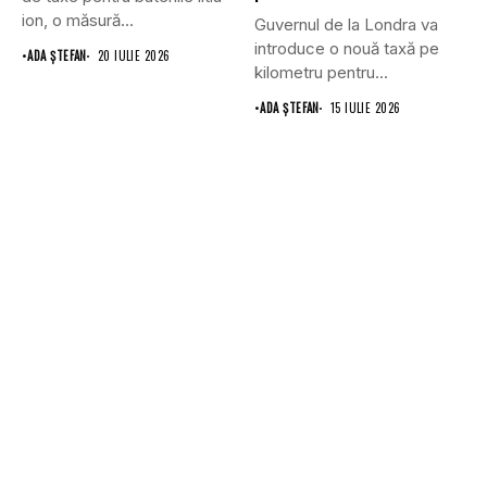
ion, o măsură...
Guvernul de la Londra va
introduce o nouă taxă pe
•
ADA ȘTEFAN
20 IULIE 2026
kilometru pentru...
•
ADA ȘTEFAN
15 IULIE 2026