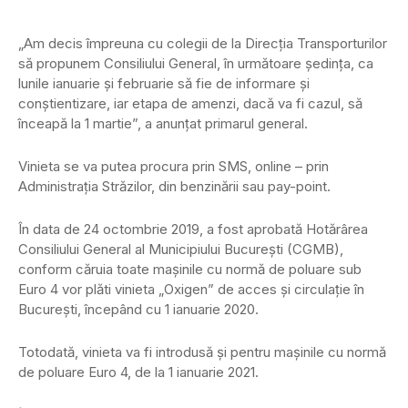
„Am decis împreuna cu colegii de la Direcţia Transporturilor
să propunem Consiliului General, în următoare şedinţa, ca
lunile ianuarie şi februarie să fie de informare şi
conştientizare, iar etapa de amenzi, dacă va fi cazul, să
înceapă la 1 martie”, a anunţat primarul general.
Vinieta se va putea procura prin SMS, online – prin
Administraţia Străzilor, din benzinării sau pay-point.
În data de 24 octombrie 2019, a fost aprobată Hotărârea
Consiliului General al Municipiului Bucureşti (CGMB),
conform căruia toate maşinile cu normă de poluare sub
Euro 4 vor plăti vinieta „Oxigen” de acces şi circulaţie în
Bucureşti, începând cu 1 ianuarie 2020.
Totodată, vinieta va fi introdusă şi pentru maşinile cu normă
de poluare Euro 4, de la 1 ianuarie 2021.