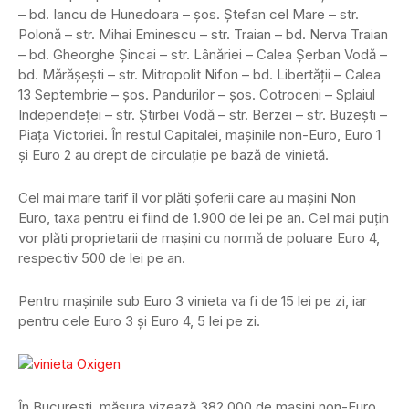
– bd. Iancu de Hunedoara – şos. Ştefan cel Mare – str.
Polonă – str. Mihai Eminescu – str. Traian – bd. Nerva Traian
– bd. Gheorghe Şincai – str. Lânăriei – Calea Şerban Vodă –
bd. Mărăşeşti – str. Mitropolit Nifon – bd. Libertăţii – Calea
13 Septembrie – şos. Pandurilor – şos. Cotroceni – Splaiul
Independeţei – str. Ştirbei Vodă – str. Berzei – str. Buzeşti –
Piaţa Victoriei. În restul Capitalei, maşinile non-Euro, Euro 1
şi Euro 2 au drept de circulaţie pe bază de vinietă.
Cel mai mare tarif îl vor plăti şoferii care au maşini Non
Euro, taxa pentru ei fiind de 1.900 de lei pe an. Cel mai puţin
vor plăti proprietarii de maşini cu normă de poluare Euro 4,
respectiv 500 de lei pe an.
Pentru maşinile sub Euro 3 vinieta va fi de 15 lei pe zi, iar
pentru cele Euro 3 şi Euro 4, 5 lei pe zi.
În Bucureşti, măsura vizează 382.000 de maşini non-Euro,