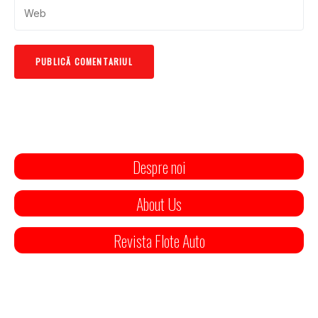
Despre noi
About Us
Revista Flote Auto