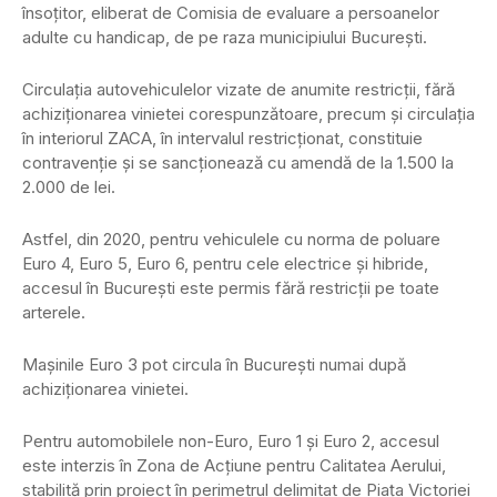
însoţitor, eliberat de Comisia de evaluare a persoanelor
adulte cu handicap, de pe raza municipiului Bucureşti.
Circulaţia autovehiculelor vizate de anumite restricţii, fără
achiziţionarea vinietei corespunzătoare, precum şi circulaţia
în interiorul ZACA, în intervalul restricţionat, constituie
contravenţie şi se sancţionează cu amendă de la 1.500 la
2.000 de lei.
Astfel, din 2020, pentru vehiculele cu norma de poluare
Euro 4, Euro 5, Euro 6, pentru cele electrice şi hibride,
accesul în Bucureşti este permis fără restricţii pe toate
arterele.
Maşinile Euro 3 pot circula în Bucureşti numai după
achiziţionarea vinietei.
Pentru automobilele non-Euro, Euro 1 şi Euro 2, accesul
este interzis în Zona de Acţiune pentru Calitatea Aerului,
stabilită prin proiect în perimetrul delimitat de Piaţa Victoriei