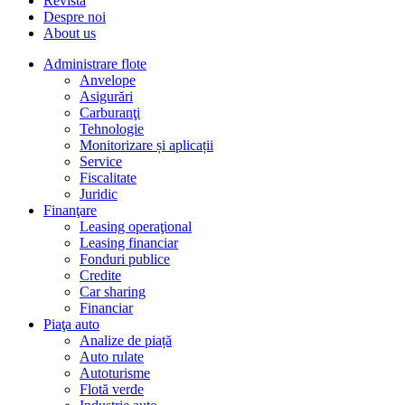
Revista
Despre noi
About us
Administrare flote
Anvelope
Asigurări
Carburanţi
Tehnologie
Monitorizare și aplicații
Service
Fiscalitate
Juridic
Finanţare
Leasing operaţional
Leasing financiar
Fonduri publice
Credite
Car sharing
Financiar
Piaţa auto
Analize de piață
Auto rulate
Autoturisme
Flotă verde