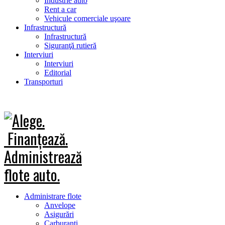
Industrie auto
Rent a car
Vehicule comerciale uşoare
Infrastructură
Infrastructură
Siguranţă rutieră
Interviuri
Interviuri
Editorial
Transporturi
Administrare flote
Anvelope
Asigurări
Carburanţi