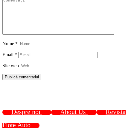
Nume
*
Email
*
Site web
Despre noi
About Us
Revista
Flote Auto