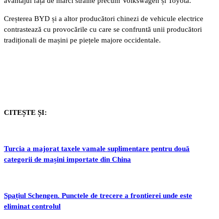
avantajul față de mărci străine precum Volkswagen și Toyota.
Creșterea BYD și a altor producători chinezi de vehicule electrice
contrastează cu provocările cu care se confruntă unii producători
tradiționali de mașini pe piețele majore occidentale.
CITEȘTE ȘI:
Turcia a majorat taxele vamale suplimentare pentru două
categorii de mașini importate din China
Spațiul Schengen. Punctele de trecere a frontierei unde este
eliminat controlul