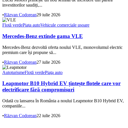
investitorilor saudiți,...
•
Răzvan Codorean
29 iulie 2026
Flotă verde
Piaţa auto
Vehicule comerciale uşoare
Mercedes-Benz extinde gama VLE
Mercedes-Benz dezvoltă oferta noului VLE, monovolumul electric
premium care își propune să...
•
Răzvan Codorean
27 iulie 2026
Autoturisme
Flotă verde
Piaţa auto
Leapmotor B10 Hybrid EV țintește flotele care vor
electrificare fără compromisuri
Odată cu lansarea în România a noului Leapmotor B10 Hybrid EV,
companiile...
•
Răzvan Codorean
22 iulie 2026