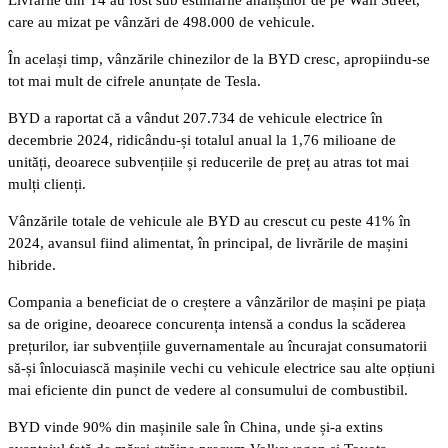
care au mizat pe vânzări de 498.000 de vehicule.
În același timp, vânzările chinezilor de la BYD cresc, apropiindu-se
tot mai mult de cifrele anunțate de Tesla.
BYD a raportat că a vândut 207.734 de vehicule electrice în
decembrie 2024, ridicându-și totalul anual la 1,76 milioane de
unități, deoarece subvențiile și reducerile de preț au atras tot mai
mulți clienți.
Vânzările totale de vehicule ale BYD au crescut cu peste 41% în
2024, avansul fiind alimentat, în principal, de livrările de mașini
hibride.
Compania a beneficiat de o creștere a vânzărilor de mașini pe piața
sa de origine, deoarece concurența intensă a condus la scăderea
prețurilor, iar subvențiile guvernamentale au încurajat consumatorii
să-și înlocuiască mașinile vechi cu vehicule electrice sau alte opțiuni
mai eficiente din punct de vedere al consumului de combustibil.
BYD vinde 90% din mașinile sale în China, unde și-a extins