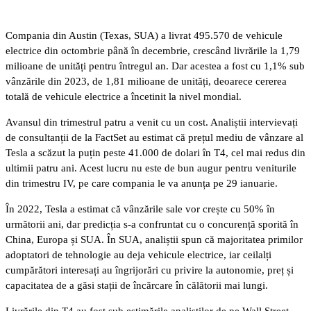
Compania din Austin (Texas, SUA) a livrat 495.570 de vehicule
electrice din octombrie până în decembrie, crescând livrările la 1,79
milioane de unități pentru întregul an. Dar acestea a fost cu 1,1% sub
vânzările din 2023, de 1,81 milioane de unități, deoarece cererea
totală de vehicule electrice a încetinit la nivel mondial.
Avansul din trimestrul patru a venit cu un cost. Analiștii intervievați
de consultanții de la FactSet au estimat că prețul mediu de vânzare al
Tesla a scăzut la puțin peste 41.000 de dolari în T4, cel mai redus din
ultimii patru ani. Acest lucru nu este de bun augur pentru veniturile
din trimestru IV, pe care compania le va anunța pe 29 ianuarie.
În 2022, Tesla a estimat că vânzările sale vor crește cu 50% în
următorii ani, dar predicția s-a confruntat cu o concurență sporită în
China, Europa și SUA. În SUA, analiștii spun că majoritatea primilor
adoptatori de tehnologie au deja vehicule electrice, iar ceilalți
cumpărători interesați au îngrijorări cu privire la autonomie, preț și
capacitatea de a găsi stații de încărcare în călătorii mai lungi.
Livrările din T4 au fost sub estimările analiștilor de pe Wall Street,