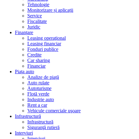
Tehnologie
Monitorizare și aplicații
Service
Fiscalitate
Juridic
Finanţare
Leasing operaţional
Leasing financiar
Fonduri publice
Credite
Car sharing
Financiar
Piaţa auto
Analize de piață
Auto rulate
Autoturisme
Flotă verde
Industrie auto
Rent a car
Vehicule comerciale uşoare
Infrastructură
Infrastructură
Siguranţă rutieră
Interviuri
Interviuri