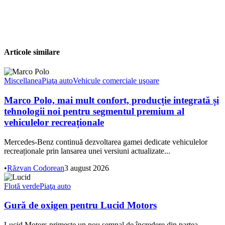
Articole similare
Miscellanea
Piaţa auto
Vehicule comerciale uşoare
Marco Polo, mai mult confort, producție integrată și
tehnologii noi pentru segmentul premium al
vehiculelor recreaționale
Mercedes-Benz continuă dezvoltarea gamei dedicate vehiculelor
recreaționale prin lansarea unei versiuni actualizate...
•
Răzvan Codorean
3 august 2026
Flotă verde
Piaţa auto
Gură de oxigen pentru Lucid Motors
Lucid Motors primește un nou semnal de încredere din partea