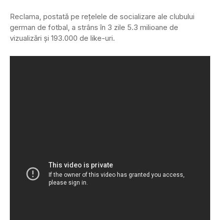
Reclama, postată pe rețelele de socializare ale clubului
german de fotbal, a strâns în 3 zile 5.3 milioane de
vizualizări și 193.000 de like-uri.