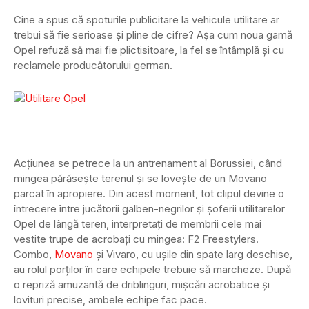
Cine a spus că spoturile publicitare la vehicule utilitare ar
trebui să fie serioase și pline de cifre? Așa cum noua gamă
Opel refuză să mai fie plictisitoare, la fel se întâmplă și cu
reclamele producătorului german.
Acțiunea se petrece la un antrenament al Borussiei, când
mingea părăsește terenul și se lovește de un Movano
parcat în apropiere. Din acest moment, tot clipul devine o
întrecere între jucătorii galben-negrilor și șoferii utilitarelor
Opel de lângă teren, interpretați de membrii cele mai
vestite trupe de acrobați cu mingea: F2 Freestylers.
Combo,
Movano
și Vivaro, cu ușile din spate larg deschise,
au rolul porților în care echipele trebuie să marcheze. După
o repriză amuzantă de driblinguri, mișcări acrobatice și
lovituri precise, ambele echipe fac pace.