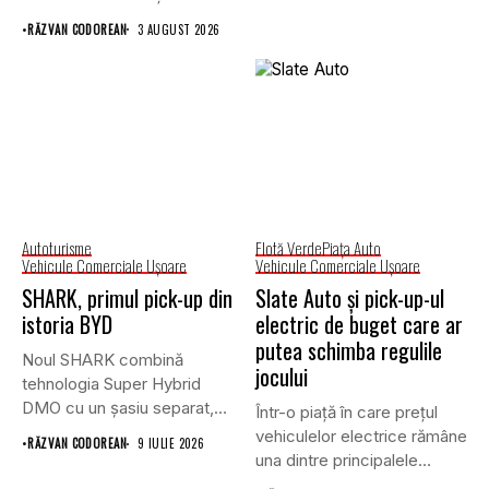
prin lansarea unei versiuni
•
RĂZVAN CODOREAN
3 AUGUST 2026
actualizate...
Autoturisme
Flotă Verde
Piaţa Auto
Vehicule Comerciale Uşoare
Vehicule Comerciale Uşoare
SHARK, primul pick-up din
Slate Auto și pick-up-ul
istoria BYD
electric de buget care ar
putea schimba regulile
Noul SHARK combină
jocului
tehnologia Super Hybrid
DMO cu un șasiu separat,
Într-o piață în care prețul
tracțiune...
vehiculelor electrice rămâne
•
RĂZVAN CODOREAN
9 IULIE 2026
una dintre principalele
bariere...