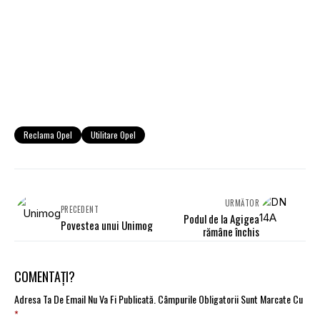
Reclama Opel
Utilitare Opel
URMĂTOR
PRECEDENT
Podul de la Agigea
Povestea unui Unimog
rămâne închis
COMENTAȚI?
Adresa Ta De Email Nu Va Fi Publicată.
Câmpurile Obligatorii Sunt Marcate Cu
*