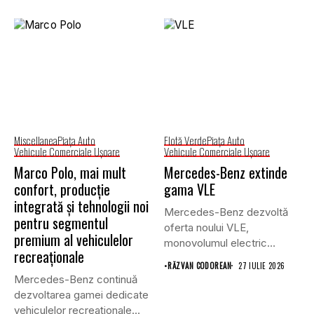
Miscellanea
Piaţa Auto
Flotă Verde
Piaţa Auto
Vehicule Comerciale Uşoare
Vehicule Comerciale Uşoare
Marco Polo, mai mult
Mercedes-Benz extinde
confort, producție
gama VLE
integrată și tehnologii noi
Mercedes-Benz dezvoltă
pentru segmentul
oferta noului VLE,
premium al vehiculelor
monovolumul electric
recreaționale
premium care își propune
•
RĂZVAN CODOREAN
27 IULIE 2026
să...
Mercedes-Benz continuă
dezvoltarea gamei dedicate
vehiculelor recreaționale