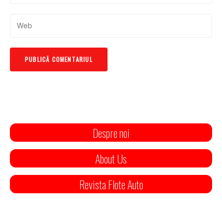
Despre noi
About Us
Revista Flote Auto