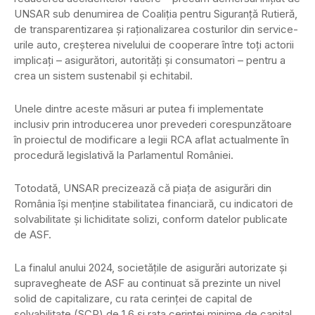
UNSAR sub denumirea de Coaliția pentru Siguranță Rutieră,
de transparentizarea și raționalizarea costurilor din service-
urile auto, creșterea nivelului de cooperare între toți actorii
implicați – asigurători, autorități și consumatori – pentru a
crea un sistem sustenabil și echitabil.
Unele dintre aceste măsuri ar putea fi implementate
inclusiv prin introducerea unor prevederi corespunzătoare
în proiectul de modificare a legii RCA aflat actualmente în
procedură legislativă la Parlamentul României.
Totodată, UNSAR precizează că piața de asigurări din
România își menține stabilitatea financiară, cu indicatori de
solvabilitate și lichiditate solizi, conform datelor publicate
de ASF.
La finalul anului 2024, societățile de asigurări autorizate și
supravegheate de ASF au continuat să prezinte un nivel
solid de capitalizare, cu rata cerinței de capital de
solvabilitate (SCR) de 1,6 și rata cerinței minime de capital