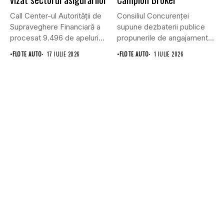
Call Center-ul Autorității de
Consiliul Concurenţei
Supraveghere Financiară a
supune dezbaterii publice
procesat 9.496 de apeluri
propunerile de angajamente
primite...
formulate de Allianz-Ţiriac
•
FLOTE AUTO
17 IULIE 2026
•
FLOTE AUTO
1 IULIE 2026
Asigurări...