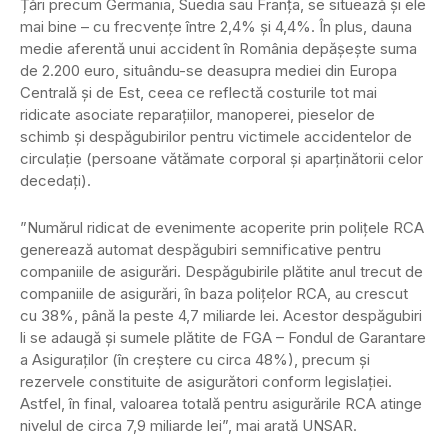
Țări precum Germania, Suedia sau Franța, se situează și ele
mai bine – cu frecvențe între 2,4% și 4,4%. În plus, dauna
medie aferentă unui accident în România depășește suma
de 2.200 euro, situându-se deasupra mediei din Europa
Centrală și de Est, ceea ce reflectă costurile tot mai
ridicate asociate reparațiilor, manoperei, pieselor de
schimb și despăgubirilor pentru victimele accidentelor de
circulație (persoane vătămate corporal și aparținătorii celor
decedați).
”Numărul ridicat de evenimente acoperite prin polițele RCA
generează automat despăgubiri semnificative pentru
companiile de asigurări. Despăgubirile plătite anul trecut de
companiile de asigurări, în baza polițelor RCA, au crescut
cu 38%, până la peste 4,7 miliarde lei. Acestor despăgubiri
li se adaugă și sumele plătite de FGA – Fondul de Garantare
a Asiguraților (în creștere cu circa 48%), precum și
rezervele constituite de asigurători conform legislației.
Astfel, în final, valoarea totală pentru asigurările RCA atinge
nivelul de circa 7,9 miliarde lei”, mai arată UNSAR.