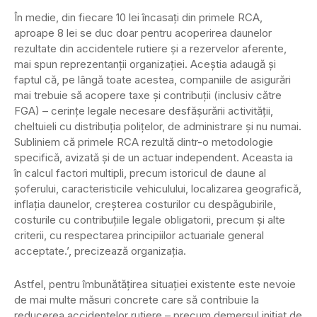
În medie, din fiecare 10 lei încasați din primele RCA,
aproape 8 lei se duc doar pentru acoperirea daunelor
rezultate din accidentele rutiere și a rezervelor aferente,
mai spun reprezentanții organizației. Aceștia adaugă și
faptul că, pe lângă toate acestea, companiile de asigurări
mai trebuie să acopere taxe și contribuții (inclusiv către
FGA) – cerințe legale necesare desfășurării activității,
cheltuieli cu distribuția polițelor, de administrare și nu numai.
Subliniem că primele RCA rezultă dintr-o metodologie
specifică, avizată și de un actuar independent. Aceasta ia
în calcul factori multipli, precum istoricul de daune al
șoferului, caracteristicile vehiculului, localizarea geografică,
inflația daunelor, creșterea costurilor cu despăgubirile,
costurile cu contribuțiile legale obligatorii, precum și alte
criterii, cu respectarea principiilor actuariale general
acceptate.’, precizează organizația.
Astfel, pentru îmbunătățirea situației existente este nevoie
de mai multe măsuri concrete care să contribuie la
reducerea accidentelor rutiere – precum demersul inițiat de