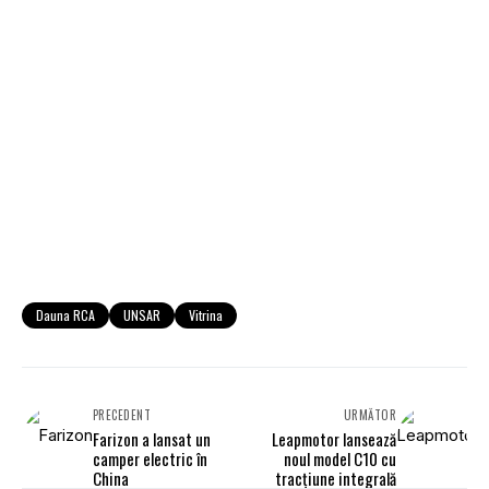
Dauna RCA
UNSAR
Vitrina
PRECEDENT
URMĂTOR
Farizon a lansat un
Leapmotor lansează
camper electric în
noul model C10 cu
China
tracțiune integrală