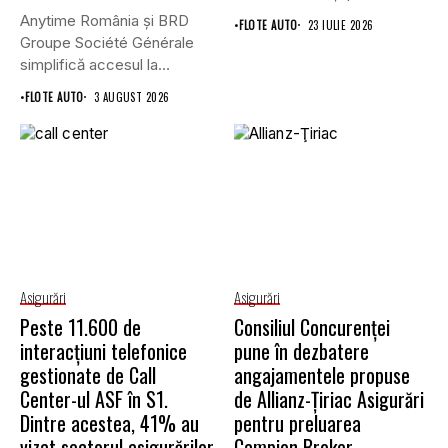
Grupului...
Anytime România și BRD
•
FLOTE AUTO
23 IULIE 2026
Groupe Société Générale
simplifică accesul la
asigurările auto...
•
FLOTE AUTO
3 AUGUST 2026
Asigurări
Asigurări
Peste 11.600 de
Consiliul Concurenţei
interacțiuni telefonice
pune în dezbatere
gestionate de Call
angajamentele propuse
Center-ul ASF în S1.
de Allianz-Ţiriac Asigurări
Dintre acestea, 41% au
pentru preluarea
vizat sectorul asigurărilor
Campion Broker