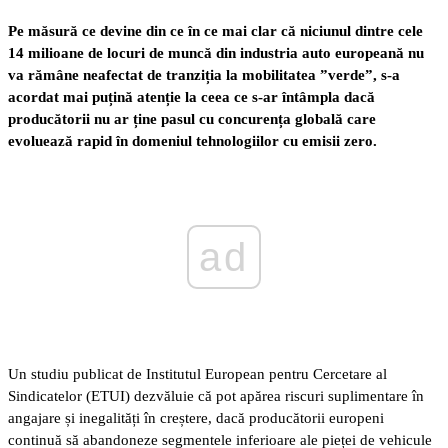
Pe măsură ce devine din ce în ce mai clar că niciunul dintre cele
14 milioane de locuri de muncă din industria auto europeană nu
va rămâne neafectat de tranziția la mobilitatea ”verde”, s-a
acordat mai puțină atenție la ceea ce s-ar întâmpla dacă
producătorii nu ar ține pasul cu concurența globală care
evoluează rapid în domeniul tehnologiilor cu emisii zero.
ad
Un studiu publicat de Institutul European pentru Cercetare al
Sindicatelor (ETUI) dezvăluie că pot apărea riscuri suplimentare în
angajare și inegalități în creștere, dacă producătorii europeni
continuă să abandoneze segmentele inferioare ale pieței de vehicule