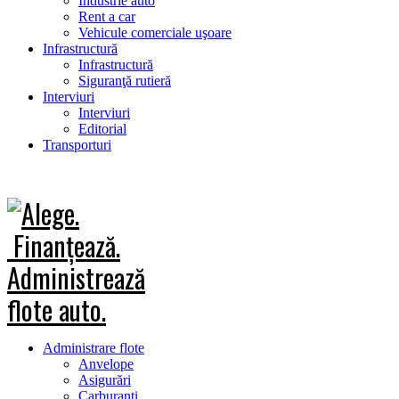
Industrie auto
Rent a car
Vehicule comerciale uşoare
Infrastructură
Infrastructură
Siguranţă rutieră
Interviuri
Interviuri
Editorial
Transporturi
Administrare flote
Anvelope
Asigurări
Carburanţi