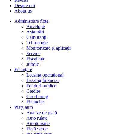
Revista
Despre noi
About us
Administrare flote
Anvelope
Asigurări
Carburanţi
Tehnologie
Monitorizare și aplicații
Service
Fiscalitate
Juridic
Finanţare
Leasing operaţional
Leasing financiar
Fonduri publice
Credite
Car sharing
Financiar
Piaţa auto
Analize de piață
Auto rulate
Autoturisme
Flotă verde