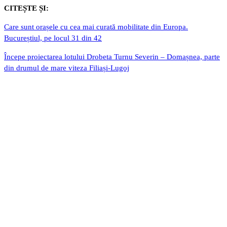
CITEȘTE ȘI:
Care sunt orașele cu cea mai curată mobilitate din Europa.
Bucureștiul, pe locul 31 din 42
Începe proiectarea lotului Drobeta Turnu Severin – Domașnea, parte
din drumul de mare viteza Filiași-Lugoj