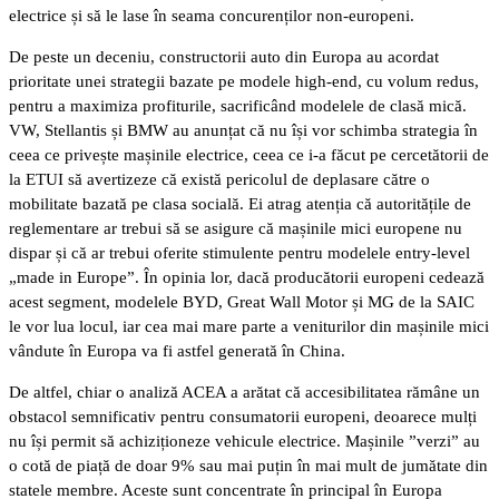
electrice și să le lase în seama concurenților non-europeni.
De peste un deceniu, constructorii auto din Europa au acordat
prioritate unei strategii bazate pe modele high-end, cu volum redus,
pentru a maximiza profiturile, sacrificând modelele de clasă mică.
VW, Stellantis și BMW au anunțat că nu își vor schimba strategia în
ceea ce privește mașinile electrice, ceea ce i-a făcut pe cercetătorii de
la ETUI să avertizeze că există pericolul de deplasare către o
mobilitate bazată pe clasa socială. Ei atrag atenția că autoritățile de
reglementare ar trebui să se asigure că mașinile mici europene nu
dispar și că ar trebui oferite stimulente pentru modelele entry-level
„made in Europe”. În opinia lor, dacă producătorii europeni cedează
acest segment, modelele BYD, Great Wall Motor și MG de la SAIC
le vor lua locul, iar cea mai mare parte a veniturilor din mașinile mici
vândute în Europa va fi astfel generată în China.
De altfel, chiar o analiză ACEA a arătat că accesibilitatea rămâne un
obstacol semnificativ pentru consumatorii europeni, deoarece mulți
nu își permit să achiziționeze vehicule electrice. Mașinile ”verzi” au
o cotă de piață de doar 9% sau mai puțin în mai mult de jumătate din
statele membre. Aceste sunt concentrate în principal în Europa