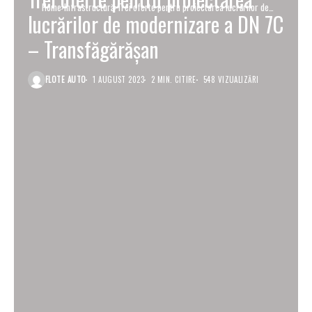
Home
Infrastructură
Trei oferte pentru proiectarea lucrărilor de
lucrărilor de modernizare a DN 7C
modernizare a DN 7C – Transfăgărăşan
– Transfăgărăşan
FLOTE AUTO
1 AUGUST 2023
2 MIN. CITIRE
548 VIZUALIZĂRI