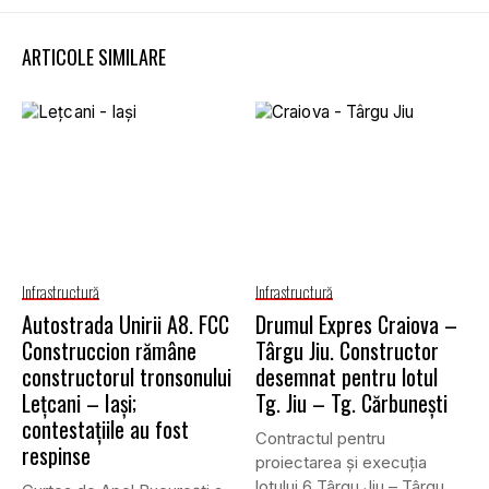
ARTICOLE SIMILARE
Infrastructură
Infrastructură
Autostrada Unirii A8. FCC
Drumul Expres Craiova –
Construccion rămâne
Târgu Jiu. Constructor
constructorul tronsonului
desemnat pentru lotul
Lețcani – Iași;
Tg. Jiu – Tg. Cărbunești
contestațiile au fost
Contractul pentru
respinse
proiectarea și execuția
lotului 6 Târgu Jiu – Târgu