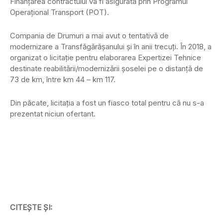
Finanțarea contractului va fi asigurată prin Programul
Operațional Transport (POT).
Compania de Drumuri a mai avut o tentativă de
modernizare a Transfăgărășanului și în anii trecuți. În 2018, a
organizat o licitaţie pentru elaborarea Expertizei Tehnice
destinate reabilitării/modernizării șoselei pe o distanţă de
73 de km, între km 44 – km 117.
Din păcate, licitaţia a fost un fiasco total pentru că nu s-a
prezentat niciun ofertant.
CITEȘTE ȘI: