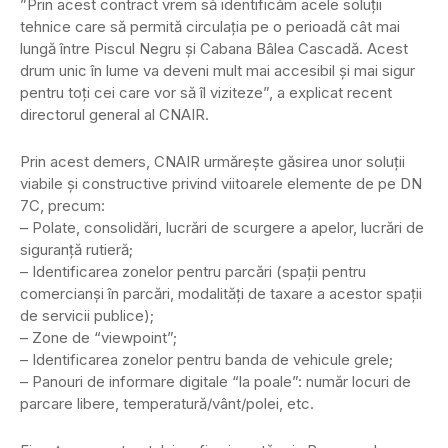
”Prin acest contract vrem să identificăm acele soluții
tehnice care să permită circulația pe o perioadă cât mai
lungă între Piscul Negru și Cabana Bâlea Cascadă. Acest
drum unic în lume va deveni mult mai accesibil și mai sigur
pentru toți cei care vor să îl viziteze”, a explicat recent
directorul general al CNAIR.
Prin acest demers, CNAIR urmărește găsirea unor soluții
viabile și constructive privind viitoarele elemente de pe DN
7C, precum:
– Polate, consolidări, lucrări de scurgere a apelor, lucrări de
siguranță rutieră;
– Identificarea zonelor pentru parcări (spații pentru
comercianși în parcări, modalități de taxare a acestor spații
de servicii publice);
– Zone de “viewpoint”;
– Identificarea zonelor pentru banda de vehicule grele;
– Panouri de informare digitale “la poale”: număr locuri de
parcare libere, temperatură/vânt/polei, etc.