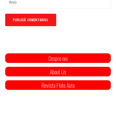
Despre noi
About Us
Revista Flote Auto