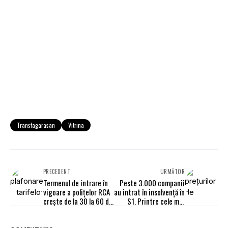
Transfagarasan
Vitrina
PRECEDENT
URMĂTOR
Termenul de intrare în
Peste 3.000 companii
vigoare a polițelor RCA
au intrat în insolvență în
crește de la 30 la 60 de
S1. Printre cele mai
zile. Proiect
afectate domenii,
transportul rutier de