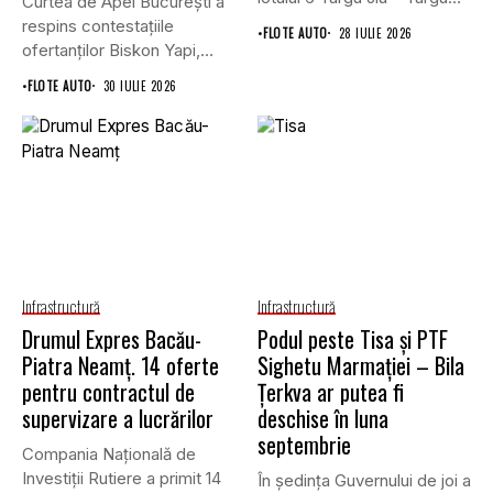
Curtea de Apel București a
Cărbunești,...
respins contestațiile
•
FLOTE AUTO
28 IULIE 2026
ofertanților Biskon Yapi,
Straco și...
•
FLOTE AUTO
30 IULIE 2026
Infrastructură
Infrastructură
Drumul Expres Bacău-
Podul peste Tisa și PTF
Piatra Neamț. 14 oferte
Sighetu Marmației – Bila
pentru contractul de
Țerkva ar putea fi
supervizare a lucrărilor
deschise în luna
septembrie
Compania Națională de
Investiții Rutiere a primit 14
În ședința Guvernului de joi a