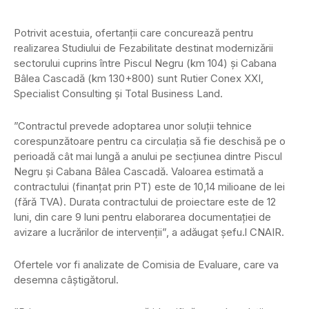
Potrivit acestuia, ofertanţii care concurează pentru
realizarea Studiului de Fezabilitate destinat modernizării
sectorului cuprins între Piscul Negru (km 104) și Cabana
Bâlea Cascadă (km 130+800) sunt Rutier Conex XXI,
Specialist Consulting şi Total Business Land.
”Contractul prevede adoptarea unor soluţii tehnice
corespunzătoare pentru ca circulaţia să fie deschisă pe o
perioadă cât mai lungă a anului pe secţiunea dintre Piscul
Negru şi Cabana Bâlea Cascadă. Valoarea estimată a
contractului (finanţat prin PT) este de 10,14 milioane de lei
(fără TVA). Durata contractului de proiectare este de 12
luni, din care 9 luni pentru elaborarea documentaţiei de
avizare a lucrărilor de intervenţii”, a adăugat şefu.l CNAIR.
Ofertele vor fi analizate de Comisia de Evaluare, care va
desemna câştigătorul.