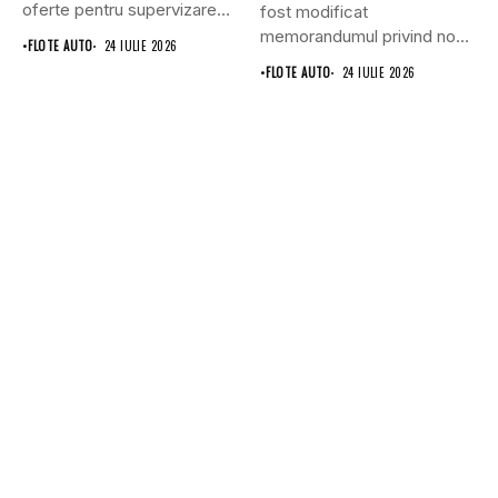
oferte pentru supervizarea
fost modificat
lucrărilor...
memorandumul privind noul
•
FLOTE AUTO
24 IULIE 2026
punct...
•
FLOTE AUTO
24 IULIE 2026