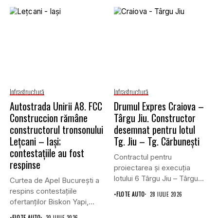
Infrastructură
Infrastructură
Autostrada Unirii A8. FCC
Drumul Expres Craiova –
Construccion rămâne
Târgu Jiu. Constructor
constructorul tronsonului
desemnat pentru lotul
Lețcani – Iași;
Tg. Jiu – Tg. Cărbunești
contestațiile au fost
Contractul pentru
respinse
proiectarea și execuția
lotului 6 Târgu Jiu – Târgu
Curtea de Apel București a
Cărbunești,...
respins contestațiile
•
FLOTE AUTO
28 IULIE 2026
ofertanților Biskon Yapi,
Straco și...
•
FLOTE AUTO
30 IULIE 2026