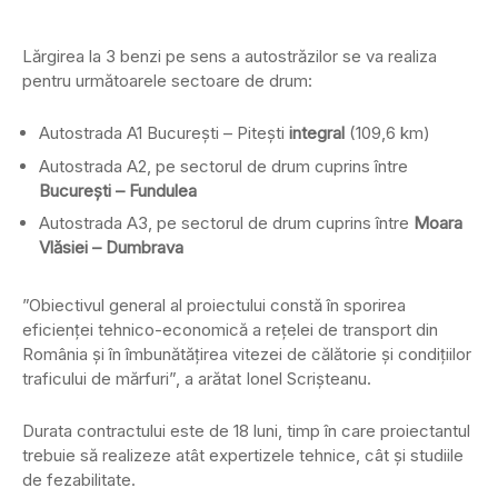
Lărgirea la 3 benzi pe sens a autostrăzilor se va realiza
pentru următoarele sectoare de drum:
Autostrada A1 București – Pitești
integral
(109,6 km)
Autostrada A2, pe sectorul de drum cuprins între
București – Fundulea
Autostrada A3, pe sectorul de drum cuprins între
Moara
Vlăsiei – Dumbrava
”Obiectivul general al proiectului constă în sporirea
eficienței tehnico-economică a rețelei de transport din
România și în îmbunătățirea vitezei de călătorie și condițiilor
traficului de mărfuri”, a arătat Ionel Scrișteanu.
Durata contractului este de 18 luni, timp în care proiectantul
trebuie să realizeze atât expertizele tehnice, cât și studiile
de fezabilitate.