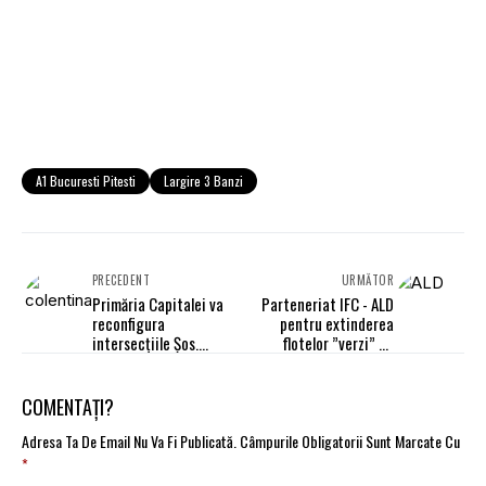
A1 Bucuresti Pitesti
Largire 3 Banzi
PRECEDENT
URMĂTOR
Primăria Capitalei va
Parteneriat IFC - ALD
reconfigura
pentru extinderea
intersecțiile Șos.
flotelor ”verzi” pe
Colentina - Șos. Fundeni
piețele emergente,
și Piața Libertății
inclusiv în Romania
COMENTAȚI?
Adresa Ta De Email Nu Va Fi Publicată.
Câmpurile Obligatorii Sunt Marcate Cu
*