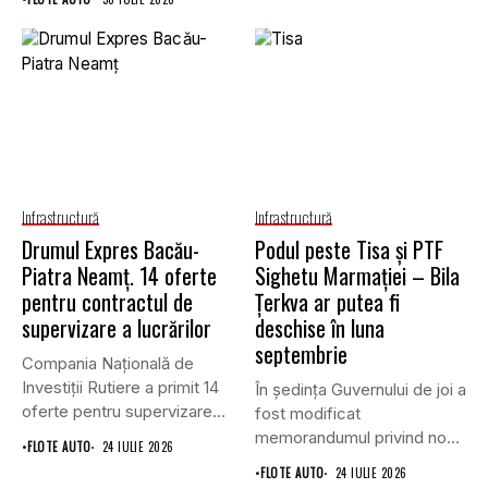
Infrastructură
Infrastructură
Drumul Expres Bacău-
Podul peste Tisa și PTF
Piatra Neamț. 14 oferte
Sighetu Marmației – Bila
pentru contractul de
Țerkva ar putea fi
supervizare a lucrărilor
deschise în luna
septembrie
Compania Națională de
Investiții Rutiere a primit 14
În ședința Guvernului de joi a
oferte pentru supervizarea
fost modificat
lucrărilor...
memorandumul privind noul
•
FLOTE AUTO
24 IULIE 2026
punct...
•
FLOTE AUTO
24 IULIE 2026