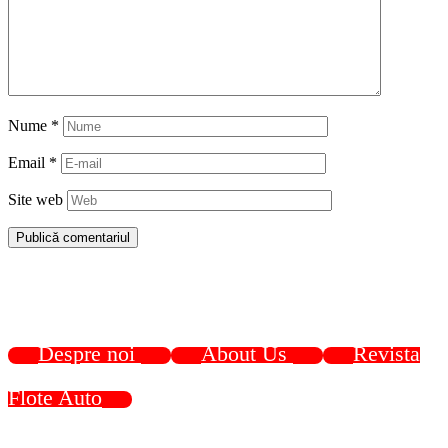
Nume
*
Email
*
Site web
Despre noi
About Us
Revista
Flote Auto