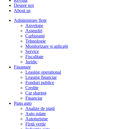
Revista
Despre noi
About us
Administrare flote
Anvelope
Asigurări
Carburanţi
Tehnologie
Monitorizare și aplicații
Service
Fiscalitate
Juridic
Finanţare
Leasing operaţional
Leasing financiar
Fonduri publice
Credite
Car sharing
Financiar
Piaţa auto
Analize de piață
Auto rulate
Autoturisme
Flotă verde