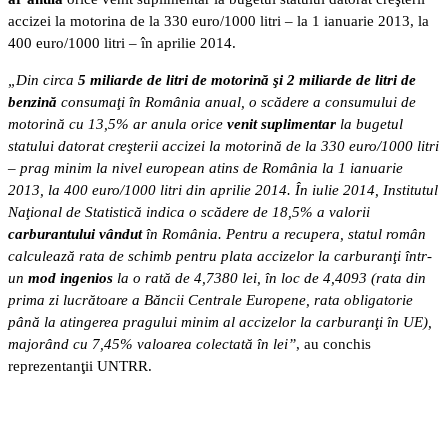
accizei la motorina de la 330 euro/1000 litri – la 1 ianuarie 2013, la
400 euro/1000 litri – în aprilie 2014.
„Din circa
5 miliarde de litri de motorină şi 2 miliarde de litri de
benzină
consumaţi în România anual, o scădere a consumului de
motorină cu 13,5% ar anula orice
venit suplimentar
la bugetul
statului datorat creşterii accizei la motorină de la 330 euro/1000 litri
– prag minim la nivel european atins de România la 1 ianuarie
2013, la 400 euro/1000 litri din aprilie 2014. În iulie 2014, Institutul
Naţional de Statistică indica o scădere de 18,5% a valorii
carburantului vândut
în România. Pentru a recupera, statul român
calculează rata de schimb pentru plata accizelor la carburanţi într-
un
mod ingenios
la o rată de 4,7380 lei, în loc de 4,4093 (rata din
prima zi lucrătoare a Băncii Centrale Europene, rata obligatorie
până la atingerea pragului minim al accizelor la carburanţi în UE),
majorând cu 7,45% valoarea colectată în lei”
, au conchis
reprezentanţii UNTRR.