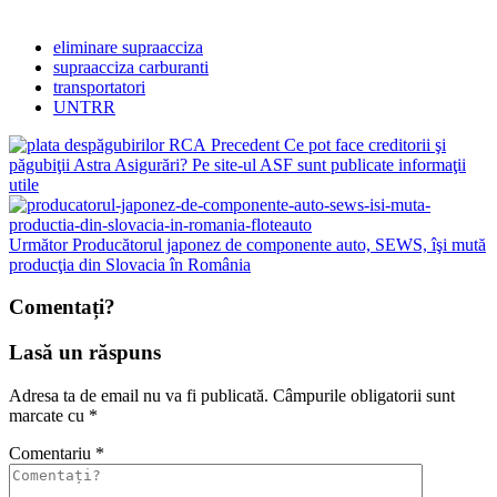
eliminare supraacciza
supraacciza carburanti
transportatori
UNTRR
Precedent
Ce pot face creditorii şi
păgubiţii Astra Asigurări? Pe site-ul ASF sunt publicate informaţii
utile
Următor
Producătorul japonez de componente auto, SEWS, îşi mută
producţia din Slovacia în România
Comentați?
Lasă un răspuns
Adresa ta de email nu va fi publicată.
Câmpurile obligatorii sunt
marcate cu
*
Comentariu
*