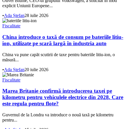
Oliver Blume, CEO-ul grupului Volkswagen, a solicitat în mod
explicit Uniunii Europene...
•
Ada Ștefan
28 iulie 2026
Fiscalitate
China introduce o taxă de consum pe bateriile litiu-
ion, utilizate pe scară largă în industria auto
China va pune capăt scutirii de taxe pentru bateriile litiu-ion, o
măsură...
•
Ada Ștefan
20 iulie 2026
Fiscalitate
Marea Britanie confirmă introducerea taxei pe
kilometru pentru vehiculele electrice din 2028. Care
este regula pentru flote?
Guvernul de la Londra va introduce o nouă taxă pe kilometru
pentru...