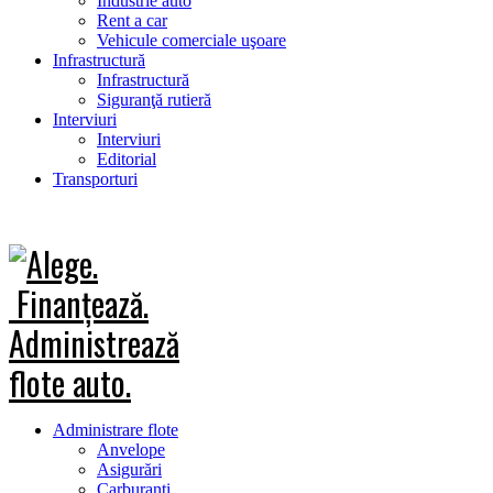
Industrie auto
Rent a car
Vehicule comerciale uşoare
Infrastructură
Infrastructură
Siguranţă rutieră
Interviuri
Interviuri
Editorial
Transporturi
Administrare flote
Anvelope
Asigurări
Carburanţi