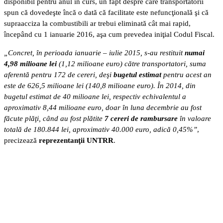
disponibil pentru anul în curs, un fapt despre care transportatorii
spun că dovedeşte încă o dată că facilitate este nefuncţională şi că
supraacciza la combustibili ar trebui eliminată cât mai rapid,
începând cu 1 ianuarie 2016, aşa cum prevedea iniţial Codul Fiscal.
„Concret, în perioada ianuarie – iulie 2015, s-au restituit
numai
4,98 milioane lei
(1,12 milioane euro) către transportatori, suma
aferentă pentru 172 de cereri, deşi
bugetul estimat
pentru acest an
este de 626,5 milioane lei (140,8 milioane euro). În 2014, din
bugetul estimat de 40 milioane lei, respectiv echivalentul a
aproximativ 8,44 milioane euro, doar în luna decembrie au fost
făcute plăţi, când au fost plătite
7 cereri de rambursare
în valoare
totală de 180.844 lei, aproximativ 40.000 euro, adică 0,45%”
,
precizează
reprezentanţii UNTRR
.