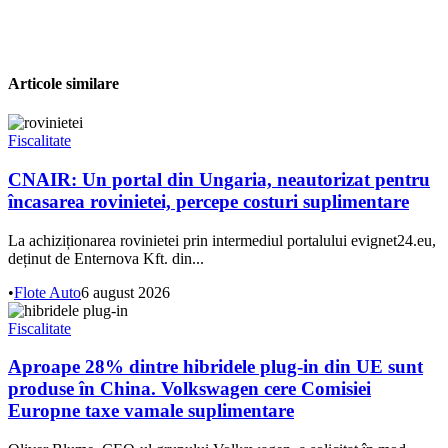
Articole similare
Fiscalitate
CNAIR: Un portal din Ungaria, neautorizat pentru
încasarea rovinietei, percepe costuri suplimentare
La achiziționarea rovinietei prin intermediul portalului evignet24.eu,
deținut de Enternova Kft. din...
•
Flote Auto
6 august 2026
Fiscalitate
Aproape 28% dintre hibridele plug-in din UE sunt
produse în China. Volkswagen cere Comisiei
Europne taxe vamale suplimentare