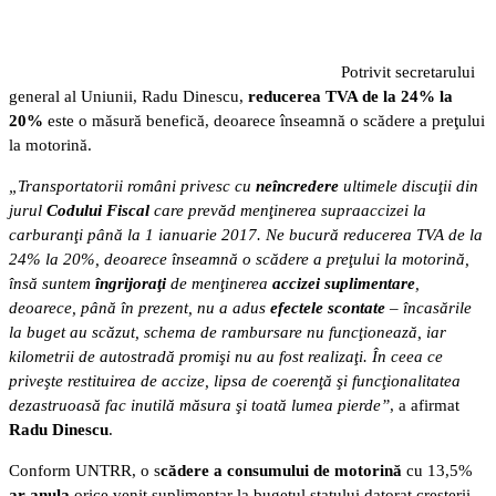
Potrivit secretarului
general al Uniunii, Radu Dinescu,
reducerea TVA de la 24% la
20%
este o măsură benefică, deoarece înseamnă o scădere a preţului
la motorină.
„Transportatorii români privesc cu
neîncredere
ultimele discuţii din
jurul
Codului Fiscal
care prevăd menţinerea supraaccizei la
carburanţi până la 1 ianuarie 2017. Ne bucură reducerea TVA de la
24% la 20%, deoarece înseamnă o scădere a preţului la motorină,
însă suntem
îngrijoraţi
de menţinerea
accizei suplimentare
,
deoarece, până în prezent, nu a adus
efectele scontate
– încasările
la buget au scăzut, schema de rambursare nu funcţionează, iar
kilometrii de autostradă promişi nu au fost realizaţi. În ceea ce
priveşte restituirea de accize, lipsa de coerenţă şi funcţionalitatea
dezastruoasă fac inutilă măsura şi toată lumea pierde”
, a afirmat
Radu Dinescu
.
Conform UNTRR, o s
cădere a consumului de motorină
cu 13,5%
ar anula
orice venit suplimentar la bugetul statului datorat creşterii