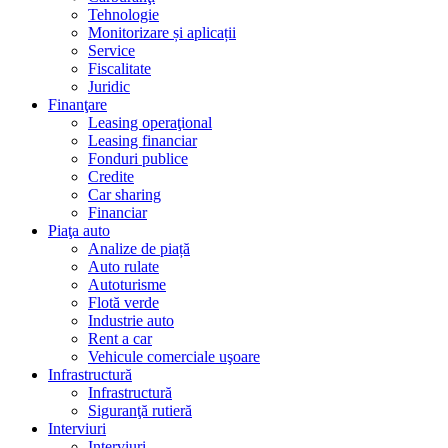
Tehnologie
Monitorizare și aplicații
Service
Fiscalitate
Juridic
Finanţare
Leasing operaţional
Leasing financiar
Fonduri publice
Credite
Car sharing
Financiar
Piaţa auto
Analize de piață
Auto rulate
Autoturisme
Flotă verde
Industrie auto
Rent a car
Vehicule comerciale uşoare
Infrastructură
Infrastructură
Siguranţă rutieră
Interviuri
Interviuri