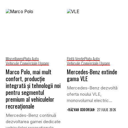
Miscellanea
Piaţa Auto
Flotă Verde
Piaţa Auto
Vehicule Comerciale Uşoare
Vehicule Comerciale Uşoare
Marco Polo, mai mult
Mercedes-Benz extinde
confort, producție
gama VLE
integrată și tehnologii noi
Mercedes-Benz dezvoltă
pentru segmentul
oferta noului VLE,
premium al vehiculelor
monovolumul electric
recreaționale
premium care își propune
•
RĂZVAN CODOREAN
27 IULIE 2026
să...
Mercedes-Benz continuă
dezvoltarea gamei dedicate
vehiculelor recreaționale