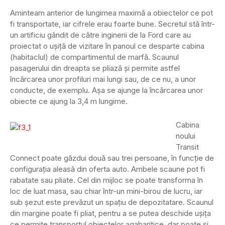
Aminteam anterior de lungimea maximă a obiectelor ce pot
fi transportate, iar cifrele erau foarte bune. Secretul stă într-
un artificiu gândit de către inginerii de la Ford care au
proiectat o uşiţă de vizitare în panoul ce desparte cabina
(habitaclul) de compartimentul de marfă. Scaunul
pasagerului din dreapta se pliază şi permite astfel
încărcarea unor profiluri mai lungi sau, de ce nu, a unor
conducte, de exemplu. Aşa se ajunge la încărcarea unor
obiecte ce ajung la 3,4 m lungime.
Cabina
noului
Transit
Connect poate găzdui două sau trei persoane, în funcţie de
configuraţia aleasă din oferta auto. Ambele scaune pot fi
rabatate sau pliate. Cel din mijloc se poate transforma în
loc de luat masa, sau chiar într-un mini-birou de lucru, iar
sub şezut este prevăzut un spaţiu de depozitatare. Scaunul
din margine poate fi pliat, pentru a se putea deschide uşiţa
ce permite transportul obiectelor agabaritice, dar poate şi