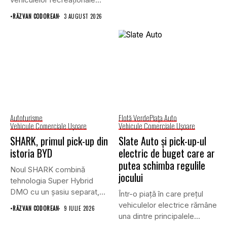
prin lansarea unei versiuni
•
RĂZVAN CODOREAN
3 AUGUST 2026
actualizate...
Autoturisme
Flotă Verde
Piaţa Auto
Vehicule Comerciale Uşoare
Vehicule Comerciale Uşoare
SHARK, primul pick-up din
Slate Auto și pick-up-ul
istoria BYD
electric de buget care ar
putea schimba regulile
Noul SHARK combină
jocului
tehnologia Super Hybrid
DMO cu un șasiu separat,
Într-o piață în care prețul
tracțiune...
vehiculelor electrice rămâne
•
RĂZVAN CODOREAN
9 IULIE 2026
una dintre principalele