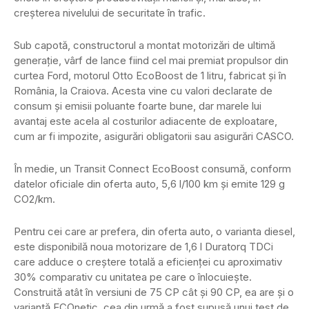
creşterea nivelului de securitate în trafic.
Sub capotă, constructorul a montat motorizări de ultimă
generaţie, vârf de lance fiind cel mai premiat propulsor din
curtea Ford, motorul Otto EcoBoost de 1 litru, fabricat şi în
România, la Craiova. Acesta vine cu valori declarate de
consum şi emisii poluante foarte bune, dar marele lui
avantaj este acela al costurilor adiacente de exploatare,
cum ar fi impozite, asigurări obligatorii sau asigurări CASCO.
În medie, un Transit Connect EcoBoost consumă, conform
datelor oficiale din oferta auto, 5,6 l/100 km şi emite 129 g
CO2/km.
Pentru cei care ar prefera, din oferta auto, o varianta diesel,
este disponibilă noua motorizare de 1,6 l Duratorq TDCi
care adduce o creştere totală a eficienţei cu aproximativ
30% comparativ cu unitatea pe care o înlocuieşte.
Construită atât în versiuni de 75 CP cât şi 90 CP, ea are şi o
variantă ECOnetic, cea din urmă a fost supusă unui test de