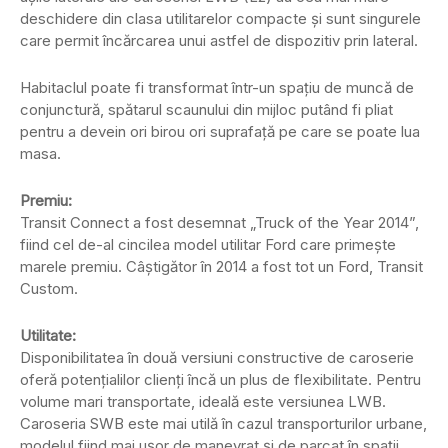
deschidere din clasa utilitarelor compacte şi sunt singurele
care permit încărcarea unui astfel de dispozitiv prin lateral.
Habitaclul poate fi transformat într-un spaţiu de muncă de
conjunctură, spătarul scaunului din mijloc putând fi pliat
pentru a devein ori birou ori suprafaţă pe care se poate lua
masa.
Premiu:
Transit Connect a fost desemnat „Truck of the Year 2014”,
fiind cel de-al cincilea model utilitar Ford care primeşte
marele premiu. Câştigător în 2014 a fost tot un Ford, Transit
Custom.
Utilitate:
Disponibilitatea în două versiuni constructive de caroserie
oferă potenţialilor clienţi încă un plus de flexibilitate. Pentru
volume mari transportate, ideală este versiunea LWB.
Caroseria SWB este mai utilă în cazul transporturilor urbane,
modelul fiind mai uşor de manevrat şi de parcat în spaţii