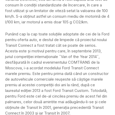
consum în condiţii standardizate de încercare, în care a
fost utilizat şi un limitator de viteză setat la valoarea de 100
km/h. S-a obţinut astfel un consum mediu de motorină de 4
l/100 km, iar motorul a emis doar 105 g CO2/km.
Punând cap la cap toate soluţiile adoptate de cei de la Ford
pentru oferta auto, e destul de limpede că proiectul noului
Transit Connect a fost tratat cât se poate de serios.
Acesta este şi motivul pentru care, în septembrie 2013,
juriul competiţiei internaţionale ˝Van of the Year 2014˝,
desfăşurată în cadrul evenimentului COMTRANS de la
Moscova, i-a acordat modelului Ford Transit Connect
marele premiu. Este pentru prima dată când un constructor
de autovehicule comerciale reuşeste să câştige marele
premiu al acestei competiţii doi ani la rând, după ce
laureatul ediţiei 2013 a fost Ford Transit Custom. Totodată,
pentru Ford este cel de-al cincilea premiu de acest fel din
palmares, celor două amintite mai adăugându-li-se şi cele
obţinute de Transit în 2001, generaţia precedentă Transit
Connect în 2003 şi iar Transit în 2007.