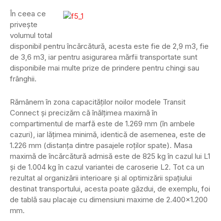
În ceea ce
priveşte
volumul total
disponibil pentru încărcătură, acesta este fie de 2,9 m3, fie
de 3,6 m3, iar pentru asigurarea mărfii transportate sunt
disponibile mai multe prize de prindere pentru chingi sau
frânghii.
Rămânem în zona capacităţilor noilor modele Transit
Connect şi precizăm că înălţimea maximă în
compartimentul de marfă este de 1.269 mm (în ambele
cazuri), iar lăţimea minimă, identică de asemenea, este de
1.226 mm (distanţa dintre pasajele roţilor spate). Masa
maximă de încărcătură admisă este de 825 kg în cazul lui L1
şi de 1.004 kg în cazul variantei de caroserie L2. Tot ca un
rezultat al organizării interioare şi al optimizării spaţiului
destinat transportului, acesta poate găzdui, de exemplu, foi
de tablă sau placaje cu dimensiuni maxime de 2.400×1.200
mm.