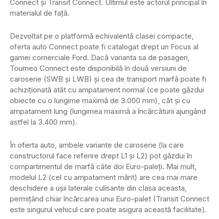
Connect şi Transit Connect. Ultimul este actorul principal în
materialul de faţă.
Dezvoltat pe o platformă echivalentă clasei compacte,
oferta auto Connect poate fi catalogat drept un Focus al
gamei comerciale Ford. Dacă varianta sa de pasageri,
Tourneo Connect este disponibilă în două versiuni de
caroserie (SWB şi LWB) şi cea de transport marfă poate fi
achiziţionată atât cu ampatament normal (ce poate găzdui
obiecte cu o lungime maximă de 3.000 mm), cât şi cu
ampatament lung (lungimea maximă a încărcăturii ajungând
astfel la 3.400 mm).
În oferta auto, ambele variante de caroserie (la care
constructorul face referire drept L1 şi L2) pot găzdui în
compartimentul de marfă câte doi Euro-paleţi. Mai mult,
modelul L2 (cel cu ampatament mărit) are cea mai mare
deschidere a uşii laterale culisante din clasa aceasta,
permiţând chiar încărcarea unui Euro-palet (Transit Connect
este singurul vehicul care poate asigura această facilitate).