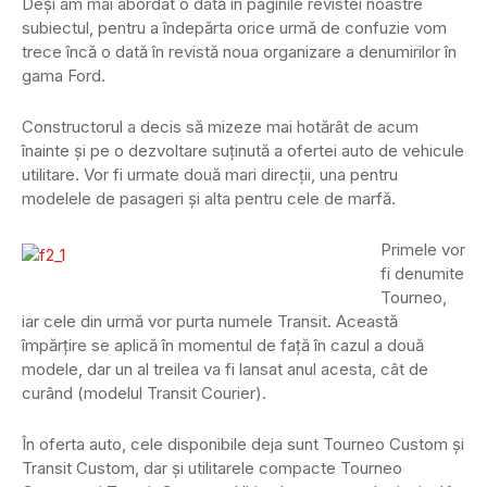
Deşi am mai abordat o dată în paginile revistei noastre
subiectul, pentru a îndepărta orice urmă de confuzie vom
trece încă o dată în revistă noua organizare a denumirilor în
gama Ford.
Constructorul a decis să mizeze mai hotărât de acum
înainte şi pe o dezvoltare suţinută a ofertei auto de vehicule
utilitare. Vor fi urmate două mari direcţii, una pentru
modelele de pasageri şi alta pentru cele de marfă.
Primele vor
fi denumite
Tourneo,
iar cele din urmă vor purta numele Transit. Această
împărţire se aplică în momentul de faţă în cazul a două
modele, dar un al treilea va fi lansat anul acesta, cât de
curând (modelul Transit Courier).
În oferta auto, cele disponibile deja sunt Tourneo Custom şi
Transit Custom, dar şi utilitarele compacte Tourneo