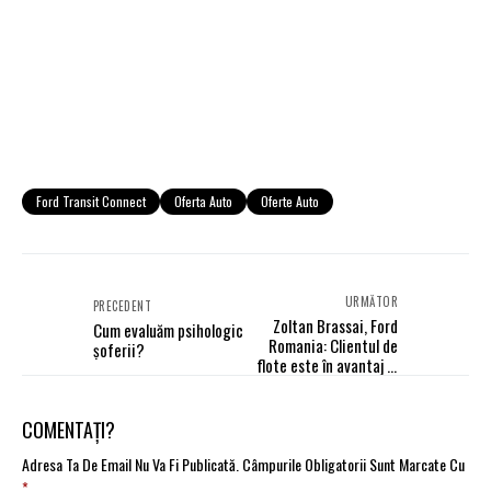
Ford Transit Connect
Oferta Auto
Oferte Auto
URMĂTOR
PRECEDENT
Zoltan Brassai, Ford
Cum evaluăm psihologic
Romania: Clientul de
şoferii?
flote este în avantaj şi
în 2014
COMENTAȚI?
Adresa Ta De Email Nu Va Fi Publicată.
Câmpurile Obligatorii Sunt Marcate Cu
*