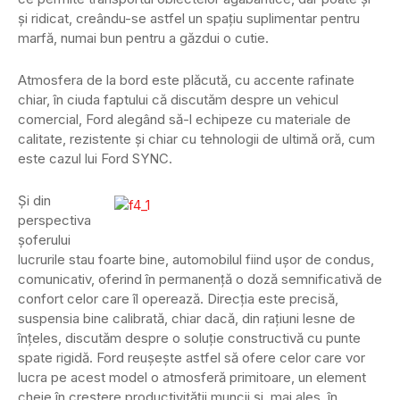
şi ridicat, creându-se astfel un spaţiu suplimentar pentru
marfă, numai bun pentru a găzdui o cutie.
Atmosfera de la bord este plăcută, cu accente rafinate
chiar, în ciuda faptului că discutăm despre un vehicul
comercial, Ford alegând să-l echipeze cu materiale de
calitate, rezistente şi chiar cu tehnologii de ultimă oră, cum
este cazul lui Ford SYNC.
Şi din
perspectiva
şoferului
lucrurile stau foarte bine, automobilul fiind uşor de condus,
comunicativ, oferind în permanenţă o doză semnificativă de
confort celor care îl operează. Direcţia este precisă,
suspensia bine calibrată, chiar dacă, din raţiuni lesne de
înţeles, discutăm despre o soluţie constructivă cu punte
spate rigidă. Ford reuşeşte astfel să ofere celor care vor
lucra pe acest model o atmosferă primitoare, un element
cheie în creştere productivităţii muncii şi, mai ales, în