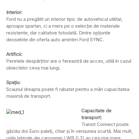
Interior:
Ford nu a pregătit un interior tipic de autovehicul utilitar,
aproape spartan, ci a mers pe o selecţie de materiale
rezistente, dar calitative totodată. Dintre opţiunile
deosebite din oferta auto amintim Ford SYNC.
Artificii:
Peretele despărţitor are o fereastră de acces, utilă în cazul
obiectelor ceva mai lungi.
Spaţiu:
Scaunul dreapta poate fi rabatat pentru a mări capacitatea
maximă de transport.
Capacitate de
transport:
Transit Connect poate
găzdui doi Euro-paleţi, chiar şi în versiunea scurtă. Mai mult,
uşile laterale ale caroseriei LWB (L2) au cea mai mare