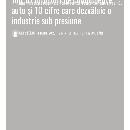
Home
Miscellanea
Business
Top 10 furnizori de componente auto și 10
auto și 10 cifre care dezvăluie o
cifre care dezvăluie o industrie sub
presiune
industrie sub presiune
ADA ȘTEFAN
4 IUNIE 2026
2 MIN. CITIRE
137 VIZUALIZĂRI