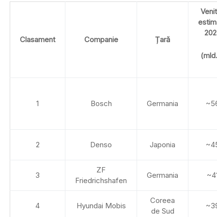
Venit
estim
202
Clasament
Companie
Țară
(mld
1
Bosch
Germania
~5
2
Denso
Japonia
~4
ZF
3
Germania
~4
Friedrichshafen
Coreea
4
Hyundai Mobis
~3
de Sud