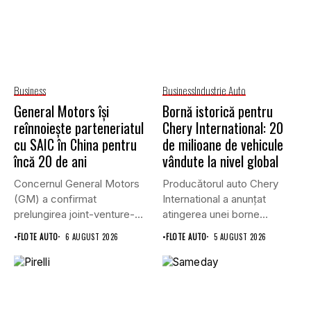
Business
Business
Industrie Auto
General Motors își
Bornă istorică pentru
reînnoiește parteneriatul
Chery International: 20
cu SAIC în China pentru
de milioane de vehicule
încă 20 de ani
vândute la nivel global
Concernul General Motors
Producătorul auto Chery
(GM) a confirmat
International a anunțat
prelungirea joint-venture-
atingerea unei borne
ului său cu grupul chinez...
istorice în industria...
•
FLOTE AUTO
6 AUGUST 2026
•
FLOTE AUTO
5 AUGUST 2026