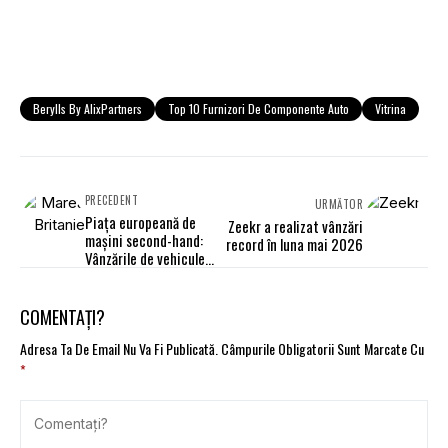
Berylls By AlixPartners
Top 10 Furnizori De Componente Auto
Vitrina
PRECEDENT
URMĂTOR
Piața europeană de
Zeekr a realizat vânzări
mașini second-hand:
record în luna mai 2026
Vânzările de vehicule
electrice sunt în
creștere, dar pornesc
de la o bază scăzută
COMENTAȚI?
Adresa Ta De Email Nu Va Fi Publicată.
Câmpurile Obligatorii Sunt Marcate Cu
*