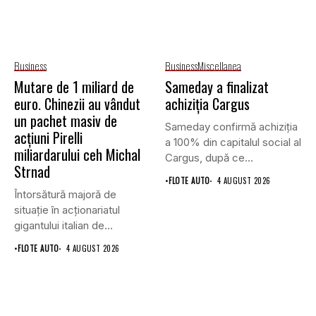
Business
Business
Miscellanea
Mutare de 1 miliard de
Sameday a finalizat
euro. Chinezii au vândut
achiziția Cargus
un pachet masiv de
Sameday confirmă achiziția
acțiuni Pirelli
a 100% din capitalul social al
miliardarului ceh Michal
Cargus, după ce...
Strnad
•
FLOTE AUTO
4 AUGUST 2026
Întorsătură majoră de
situație în acționariatul
gigantului italian de
anvelope Pirelli.
•
FLOTE AUTO
4 AUGUST 2026
Conglomeratul...