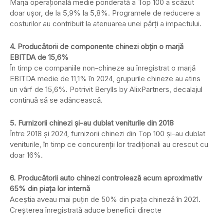
Marja operațională medie ponderată a Top 100 a scăzut
doar ușor, de la 5,9% la 5,8%. Programele de reducere a
costurilor au contribuit la atenuarea unei părți a impactului.
4. Producătorii de componente chinezi obțin o marjă
EBITDA de 15,6%
În timp ce companiile non-chineze au înregistrat o marjă
EBITDA medie de 11,1% în 2024, grupurile chineze au atins
un vârf de 15,6%. Potrivit Berylls by AlixPartners, decalajul
continuă să se adâncească.
5. Furnizorii chinezi și-au dublat veniturile din 2018
Între 2018 și 2024, furnizorii chinezi din Top 100 și-au dublat
veniturile, în timp ce concurenții lor tradiționali au crescut cu
doar 16%.
6. Producătorii auto chinezi controlează acum aproximativ
65% din piața lor internă
Aceștia aveau mai puțin de 50% din piața chineză în 2021.
Creșterea înregistrată aduce beneficii directe