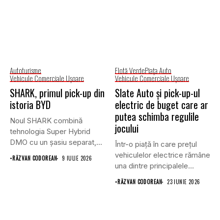
Autoturisme
Flotă Verde
Piaţa Auto
Vehicule Comerciale Uşoare
Vehicule Comerciale Uşoare
SHARK, primul pick-up din
Slate Auto și pick-up-ul
istoria BYD
electric de buget care ar
putea schimba regulile
Noul SHARK combină
jocului
tehnologia Super Hybrid
DMO cu un șasiu separat,
Într-o piață în care prețul
tracțiune...
vehiculelor electrice rămâne
•
RĂZVAN CODOREAN
9 IULIE 2026
una dintre principalele
bariere...
•
RĂZVAN CODOREAN
23 IUNIE 2026