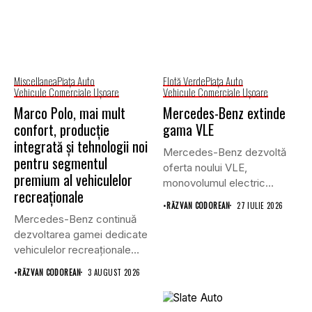
Miscellanea
Piaţa Auto
Flotă Verde
Piaţa Auto
Vehicule Comerciale Uşoare
Vehicule Comerciale Uşoare
Marco Polo, mai mult
Mercedes-Benz extinde
confort, producție
gama VLE
integrată și tehnologii noi
Mercedes-Benz dezvoltă
pentru segmentul
oferta noului VLE,
premium al vehiculelor
monovolumul electric
recreaționale
premium care își propune
•
RĂZVAN CODOREAN
27 IULIE 2026
să...
Mercedes-Benz continuă
dezvoltarea gamei dedicate
vehiculelor recreaționale
prin lansarea unei versiuni
•
RĂZVAN CODOREAN
3 AUGUST 2026
actualizate...