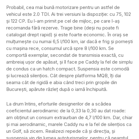
Probabil, cea mai bună motorizare pentru un astfel de
vehicul este 2.0 TDI. Ai trei versiuni la dispoziție: cu 75, 102
și 122 CP. Eu l-am primit pe cel de mijloc, pe care l-aș
recomanda fără rezerve. Trage bine (deși nu poate fi
catalogat drept rapid) și este foarte economic. În oraș se
mulțumește cu numai 6,5 l/100 km, iar dacă e frig și pornești
cu mașina rece, consumul urcă spre 8 l/100 km. Se
comportă exemplar, secondat de transmisia exactă, cu
ambreiaj ușor de apăsat, și îl face pe Caddy la fel de simplu
de condus ca un hatch compact. Suspensia este comodă
și lucrează silențios. Cât despre platforma MQB, îți dai
seama cât de rigidă e abia când treci prin gropile din
București, apărute răzleț după o iarnă închipuită.
La drum întins, eforturile designerilor de a scădea
coeficientul aerodinamic de la 0,33 la 0,30 au dat roade:
am obținut un consum extraurban de 4,7 l/100 km. Dar, chiar
și mai aerodinamic, marele Caddy nu e la fel de silențios ca
un Golf, să zicem. Realizezi repede că și direcția, și
suspensia vin din lumea autoturismelor, pentru că neamțul