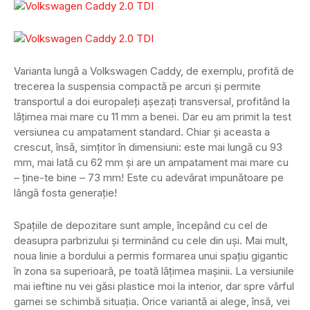
Varianta lungă a Volkswagen Caddy, de exemplu, profită de
trecerea la suspensia compactă pe arcuri și permite
transportul a doi europaleți așezați transversal, profitând la
lățimea mai mare cu 11 mm a benei. Dar eu am primit la test
versiunea cu ampatament standard. Chiar și aceasta a
crescut, însă, simțitor în dimensiuni: este mai lungă cu 93
mm, mai lată cu 62 mm și are un ampatament mai mare cu
– ține-te bine – 73 mm! Este cu adevărat impunătoare pe
lângă fosta generație!
Spațiile de depozitare sunt ample, începând cu cel de
deasupra parbrizului și terminând cu cele din uși. Mai mult,
noua linie a bordului a permis formarea unui spațiu gigantic
în zona sa superioară, pe toată lățimea mașinii. La versiunile
mai ieftine nu vei găsi plastice moi la interior, dar spre vârful
gamei se schimbă situația. Orice variantă ai alege, însă, vei