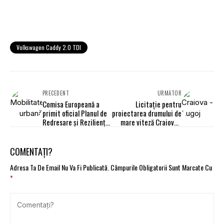
Volkswagen Caddy 2.0 TDI
PRECEDENT
URMĂTOR
Comisa Europeană a
Licitație pentru
primit oficial Planul de
proiectarea drumului de
Redresare și Reziliență
mare viteză Craiova -
(PNRR) din partea
Lugoj
României
COMENTAȚI?
Adresa Ta De Email Nu Va Fi Publicată.
Câmpurile Obligatorii Sunt Marcate Cu
*