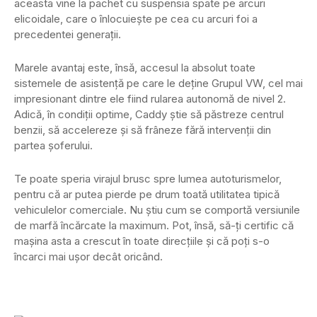
aceasta vine la pachet cu suspensia spate pe arcuri
elicoidale, care o înlocuiește pe cea cu arcuri foi a
precedentei generații.
Marele avantaj este, însă, accesul la absolut toate
sistemele de asistență pe care le deține Grupul VW, cel mai
impresionant dintre ele fiind rularea autonomă de nivel 2.
Adică, în condiții optime, Caddy știe să păstreze centrul
benzii, să accelereze și să frâneze fără intervenții din
partea șoferului.
Te poate speria virajul brusc spre lumea autoturismelor,
pentru că ar putea pierde pe drum toată utilitatea tipică
vehiculelor comerciale. Nu știu cum se comportă versiunile
de marfă încărcate la maximum. Pot, însă, să-ți certific că
mașina asta a crescut în toate direcțiile și că poți s-o
încarci mai ușor decât oricând.