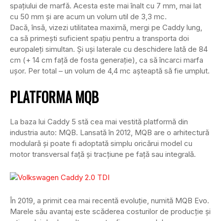
spațiului de marfă. Acesta este mai înalt cu 7 mm, mai lat
cu 50 mm și are acum un volum util de 3,3 mc.
Dacă, însă, vizezi utilitatea maximă, mergi pe Caddy lung,
ca să primești suficient spațiu pentru a transporta doi
europaleți simultan. Și uși laterale cu deschidere lată de 84
cm (+ 14 cm față de fosta generație), ca să încarci marfa
ușor. Per total – un volum de 4,4 mc așteaptă să fie umplut.
PLATFORMA MQB
La baza lui Caddy 5 stă cea mai vestită platformă din
industria auto: MQB. Lansată în 2012, MQB are o arhitectură
modulară și poate fi adoptată simplu oricărui model cu
motor transversal față și tracțiune pe față sau integrală.
În 2019, a primit cea mai recentă evoluție, numită MQB Evo.
Marele său avantaj este scăderea costurilor de producție și