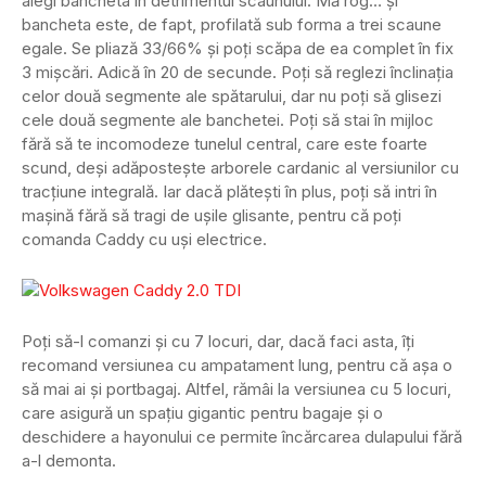
alegi bancheta în detrimentul scaunului. Mă rog… și
bancheta este, de fapt, profilată sub forma a trei scaune
egale. Se pliază 33/66% și poți scăpa de ea complet în fix
3 mișcări. Adică în 20 de secunde. Poți să reglezi înclinația
celor două segmente ale spătarului, dar nu poți să glisezi
cele două segmente ale banchetei. Poți să stai în mijloc
fără să te incomodeze tunelul central, care este foarte
scund, deși adăpostește arborele cardanic al versiunilor cu
tracțiune integrală. Iar dacă plătești în plus, poți să intri în
mașină fără să tragi de ușile glisante, pentru că poți
comanda Caddy cu uși electrice.
Poți să-l comanzi și cu 7 locuri, dar, dacă faci asta, îți
recomand versiunea cu ampatament lung, pentru că așa o
să mai ai și portbagaj. Altfel, rămâi la versiunea cu 5 locuri,
care asigură un spațiu gigantic pentru bagaje și o
deschidere a hayonului ce permite încărcarea dulapului fără
a-l demonta.