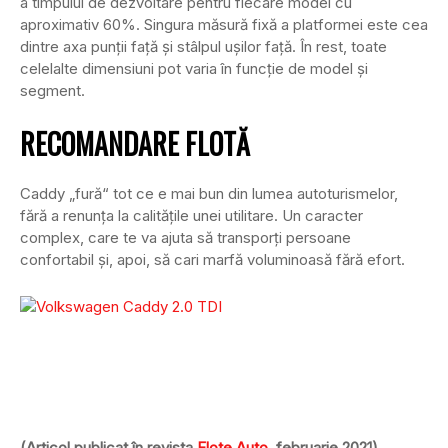
a timpului de dezvoltare pentru fiecare model cu
aproximativ 60%. Singura măsură fixă a platformei este cea
dintre axa punții față și stâlpul ușilor față. În rest, toate
celelalte dimensiuni pot varia în funcție de model și
segment.
RECOMANDARE FLOTĂ
Caddy „fură“ tot ce e mai bun din lumea autoturismelor,
fără a renunța la calitățile unei utilitare. Un caracter
complex, care te va ajuta să transporți persoane
confortabil și, apoi, să cari marfă voluminoasă fără efort.
(Articol publicat în revista
Flote Auto
, februarie 2021)