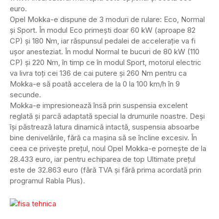
euro.
Opel Mokka-e dispune de 3 moduri de rulare: Eco, Normal
și Sport. În modul Eco primești doar 60 kW (aproape 82
CP) și 180 Nm, iar răspunsul pedalei de accelerație va fi
ușor anesteziat. În modul Normal te bucuri de 80 kW (110
CP) și 220 Nm, în timp ce în modul Sport, motorul electric
va livra toți cei 136 de cai putere și 260 Nm pentru ca
Mokka-e să poată accelera de la 0 la 100 km/h în 9
secunde.
Mokka-e impresionează însă prin suspensia excelent
reglată și parcă adaptată special la drumurile noastre. Deși
își păstrează latura dinamică intactă, suspensia absoarbe
bine denivelările, fără ca mașina să se încline excesiv. În
ceea ce privește prețul, noul Opel Mokka-e pornește de la
28.433 euro, iar pentru echiparea de top Ultimate prețul
este de 32.863 euro (fără TVA și fără prima acordată prin
programul Rabla Plus).