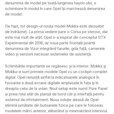
denumirea de model pe toată lungimea hayon-ului, o
schimbare în modul în care Opel își marchează denumirea
de model.
De fapt, tot design-ul noului model Mokka este deosebit
de îndrăzneț. La prima vedere pare o Corsa pe steroizi, dar
este mai mult de atât. Opel s-a inspirat din conceptul GTX
Experimental din 2018, iar noua parte frontală poartă
denumirea de Vizor integrând farurile, grila față, camerele
video și senzorii necesari sistemelor de asistență.
Schimbările importante se regăsesc și la interior. Mokka și
Mokka-e sunt primele modele Opel cu un cockpit complet
digital. Opel renunță astfel la indicatoarele analogice în
favoarea a două ecrane digitale amplasate în fața și în
dreapta celui de la volan. Noul setup este numit Pure Panel
și preia rolul atât de planșă de bord cât și interfață pentru
sistemul de infotainment. Noua soluție aleasă de Opel
elimină jumătate din butoanele fizice pe care le foloseau
modelele mărci anterior, eliberând și minimalizând interiorul.