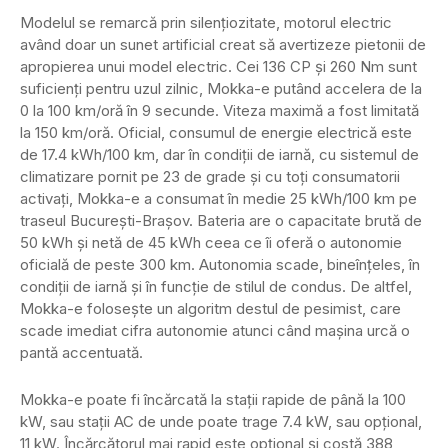
Modelul se remarcă prin silențiozitate, motorul electric
având doar un sunet artificial creat să avertizeze pietonii de
apropierea unui model electric. Cei 136 CP și 260 Nm sunt
suficienți pentru uzul zilnic, Mokka-e putând accelera de la
0 la 100 km/oră în 9 secunde. Viteza maximă a fost limitată
la 150 km/oră. Oficial, consumul de energie electrică este
de 17.4 kWh/100 km, dar în condiții de iarnă, cu sistemul de
climatizare pornit pe 23 de grade și cu toți consumatorii
activați, Mokka-e a consumat în medie 25 kWh/100 km pe
traseul București-Brașov. Bateria are o capacitate brută de
50 kWh și netă de 45 kWh ceea ce îi oferă o autonomie
oficială de peste 300 km. Autonomia scade, bineînțeles, în
condiții de iarnă și în funcție de stilul de condus. De altfel,
Mokka-e folosește un algoritm destul de pesimist, care
scade imediat cifra autonomie atunci când mașina urcă o
pantă accentuată.
Mokka-e poate fi încărcată la stații rapide de până la 100
kW, sau stații AC de unde poate trage 7.4 kW, sau opțional,
11 kW. Încărcătorul mai rapid este opțional și costă 388