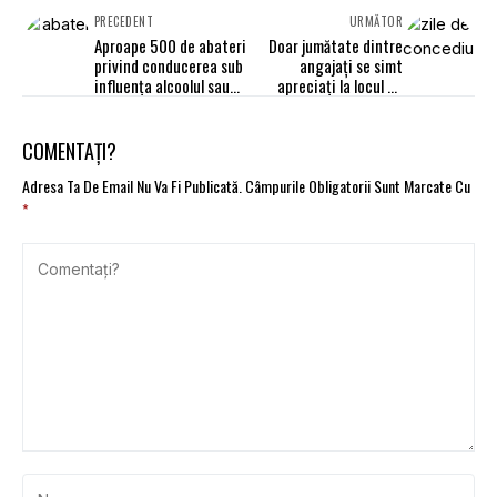
PRECEDENT
URMĂTOR
Aproape 500 de abateri
Doar jumătate dintre
privind conducerea sub
angajați se simt
influența alcoolul sau
apreciați la locul de
drogurilor, în 24 de ore
muncă. Sondaj
COMENTAȚI?
Adresa Ta De Email Nu Va Fi Publicată.
Câmpurile Obligatorii Sunt Marcate Cu
*