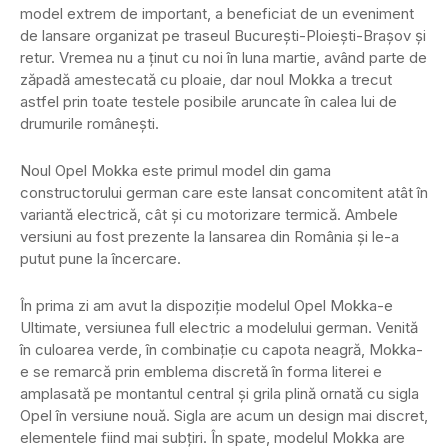
model extrem de important, a beneficiat de un eveniment
de lansare organizat pe traseul București-Ploiești-Brașov și
retur. Vremea nu a ținut cu noi în luna martie, având parte de
zăpadă amestecată cu ploaie, dar noul Mokka a trecut
astfel prin toate testele posibile aruncate în calea lui de
drumurile românești.
Noul Opel Mokka este primul model din gama
constructorului german care este lansat concomitent atât în
variantă electrică, cât și cu motorizare termică. Ambele
versiuni au fost prezente la lansarea din România și le-a
putut pune la încercare.
În prima zi am avut la dispoziție modelul Opel Mokka-e
Ultimate, versiunea full electric a modelului german. Venită
în culoarea verde, în combinație cu capota neagră, Mokka-
e se remarcă prin emblema discretă în forma literei e
amplasată pe montantul central și grila plină ornată cu sigla
Opel în versiune nouă. Sigla are acum un design mai discret,
elementele fiind mai subțiri. În spate, modelul Mokka are