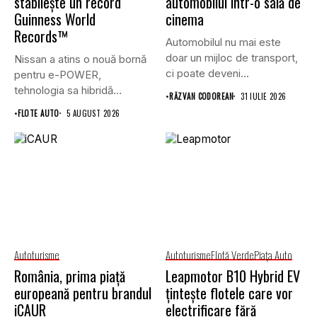
stabilește un record
automobilul într-o sală de
Guinness World
cinema
Records™
Automobilul nu mai este
doar un mijloc de transport,
Nissan a atins o nouă bornă
ci poate deveni...
pentru e-POWER,
tehnologia sa hibridă
•
RĂZVAN CODOREAN
31 IULIE 2026
unică,...
•
FLOTE AUTO
5 AUGUST 2026
Autoturisme
Autoturisme
Flotă Verde
Piaţa Auto
România, prima piață
Leapmotor B10 Hybrid EV
europeană pentru brandul
țintește flotele care vor
iCAUR
electrificare fără