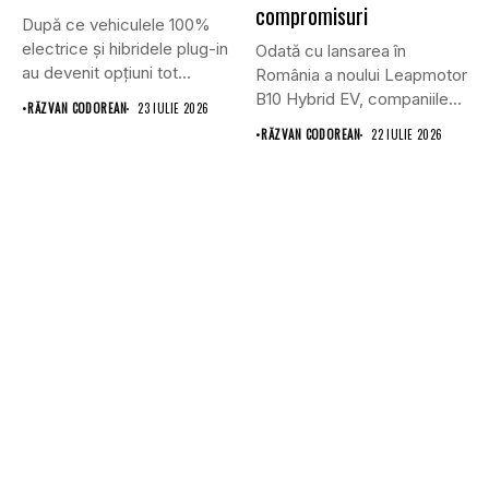
compromisuri
După ce vehiculele 100%
electrice și hibridele plug-in
Odată cu lansarea în
au devenit opțiuni tot...
România a noului Leapmotor
B10 Hybrid EV, companiile...
•
RĂZVAN CODOREAN
23 IULIE 2026
•
RĂZVAN CODOREAN
22 IULIE 2026