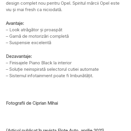
design complet nou pentru Opel. Spiritul mărcii Opel este
viu și mai fresh ca niciodată.
Avantaje:
– Look atrăgător și proaspăt
– Gamă de motorizări completă
– Suspensie excelentă
Dezavantaje:
– Finisajele Piano Black la interior
– Soluție neinspirată selectorul cutiei automate
– Sistemul infotainment poate fi îmbunătățit.
Fotografii de Ciprian Mihai
(Articol publicat în revista Flote Auto, aprilie 2021)