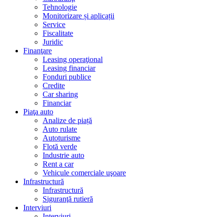
Tehnologie
Monitorizare și aplicații
Service
Fiscalitate
Juridic
Finanţare
Leasing operaţional
Leasing financiar
Fonduri publice
Credite
Car sharing
Financiar
Piaţa auto
Analize de piață
Auto rulate
Autoturisme
Flotă verde
Industrie auto
Rent a car
Vehicule comerciale uşoare
Infrastructură
Infrastructură
Siguranţă rutieră
Interviuri
Interviuri