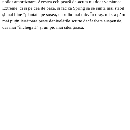
noilor amortizoare. Acestea echipează de-acum nu doar versiunea
Extreme, ci și pe cea de bază, și fac ca Spring să se simtă mai stabil
și mai bine ”plantat” pe șosea, cu ruliu mai mic. În oraș, mi s-a părut
mai puțin iertătoare peste denivelările scurte decât fosta suspensie,
dar mai ”închegată” și un pic mai silențioasă.