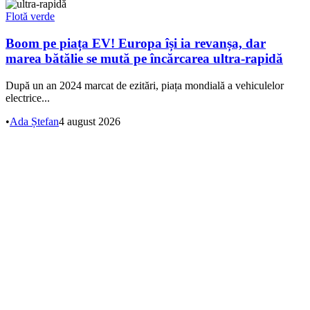
Flotă verde
Boom pe piața EV! Europa își ia revanșa, dar
marea bătălie se mută pe încărcarea ultra-rapidă
După un an 2024 marcat de ezitări, piața mondială a vehiculelor
electrice...
•
Ada Ștefan
4 august 2026