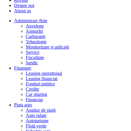
Revista
Despre noi
About us
Administrare flote
Anvelope
Asigurări
Carburanţi
Tehnologie
Monitorizare și aplicații
Service
Fiscalitate
Juridic
Finanţare
Leasing operaţional
Leasing financiar
Fonduri publice
Credite
Car sharing
Financiar
Piaţa auto
Analize de piață
Auto rulate
Autoturisme
Flotă verde