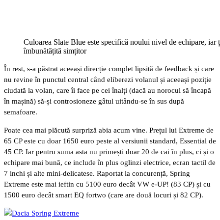
Culoarea Slate Blue este specifică noului nivel de echipare, iar 
îmbunătățită simțitor
În rest, s-a păstrat aceeași direcție complet lipsită de feedback și care
nu revine în punctul central când eliberezi volanul și aceeași poziție
ciudată la volan, care îi face pe cei înalți (dacă au norocul să încapă
în mașină) să-și controsioneze gâtul uitându-se în sus după
semafoare.
Poate cea mai plăcută surpriză abia acum vine. Prețul lui Extreme de
65 CP este cu doar 1650 euro peste al versiunii standard, Essential de
45 CP. Iar pentru suma asta nu primești doar 20 de cai în plus, ci și o
echipare mai bună, ce include în plus oglinzi electrice, ecran tactil de
7 inchi și alte mini-delicatese. Raportat la concurență, Spring
Extreme este mai ieftin cu 5100 euro decât VW e-UP! (83 CP) și cu
1500 euro decât smart EQ fortwo (care are două locuri și 82 CP).