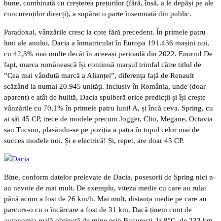
bune, combinată cu creșterea prețurilor (fără, însă, a le depăși pe ale
concurenților direcți), a supărat o parte însemnată din public.
Paradoxal, vânzările cresc la cote fără precedent. În primele patru
luni ale anului, Dacia a înmatriculat în Europa 191.436 mașini noi,
cu 42,3% mai multe decât în aceeași perioadă din 2022. Enorm! De
fapt, marca românească își continuă marșul trimfal către titlul de
”Cea mai vândută marcă a Alianței”, diferența față de Renault
scăzând la numai 20.945 unități. Inclusiv în România, unde (doar
aparent) e atât de hulită, Dacia spulberă orice predicții și își crește
vânzările cu 70,1% în primele patru luni! A, și încă ceva. Spring, cu
ai săi 45 CP, trece de modele precum Jogger, Clio, Megane, Octavia
sau Tucson, plasându-se pe poziția a patra în topul celor mai de
succes modele noi. Și e electrică! Și, repet, are doar 45 CP.
Bine, conform datelor prelevate de Dacia, posesorii de Spring nici n-
au nevoie de mai mult. De exemplu, viteza medie cu care au rulat
până acum a fost de 26 km/h. Mai mult, distanța medie pe care au
parcurs-o cu o încărcare a fost de 31 km. Dacă ținem cont de
autonomia reală obținută de mine prin București, la 8°C, de 233 km,