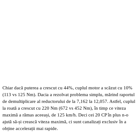
Chiar dacă puterea a crescut cu 44%, cuplul motor a scăzut cu 10%
(113 vs 125 Nm). Dacia a rezolvat problema simplu, mărind raportul
de demultiplicare al reductorului de la 7,162 la 12,057. Astfel, cuplul
la roată a crescut cu 220 Nm (672 vs 452 Nm), în timp ce viteza
maximă a rămas aceeași, de 125 km/h. Deci cei 20 CP în plus n-o
ajută să-și crească viteza maximă, ci sunt canalizați exclusiv în a
obține accelerații mai rapide.