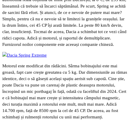
înseamnă că trebuie să încarci săptămânal. Pe scurt, Spring se achită
de sarcini fără efort. Și atunci, de ce e nevoie de putere mai mare?
Simplu, pentru că nu e nevoie să te limitezi la granițele orașului. Iar
la drum întins, cei 45 CP își arată limitele. La peste 80 km/h devin,
clar, insuficienți. Tocmai de aceea, Dacia a schimbat tot ce vezi când
ridici capota. Adică și motorul, și raportul de demultiplicare.
Furnizorul noilor componente este aceeași companie chineză.
Motorul este modificat din rădăcini. Sârma bobinajului este mai
groasă, fapt care crește greutatea cu 5 kg. Dar dimensiunile au rămas
identice, deci o să găsești același spațiu aerisit sub capotă. Cine știe,
poate Dacia va pune un carenaj de plastic deasupra motorului,
încropind un mic portbagaj în față, odată cu faceliftul din 2024. Cert
e că bobinajul mai mare crește și intensitatea câmpului magnetic,
deci turația maximă a rotorului este mult, mult mai mare. Adică
14.700 rpm, față de 8500 rpm la cel de 45 CP. De aceea, au fost
schimbați și rulmenții rotorului cu unii mai performanți.