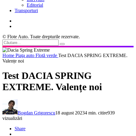
Editorial
Transporturi
© Flote Auto. Toate drepturile rezervate.
Home
Piaţa auto
Flotă verde
Test DACIA SPRING EXTREME.
Valențe noi
Test DACIA SPRING
EXTREME. Valențe noi
Bogdan Grigorescu
18 august 2023
4 min. citire
939
vizualizări
Share