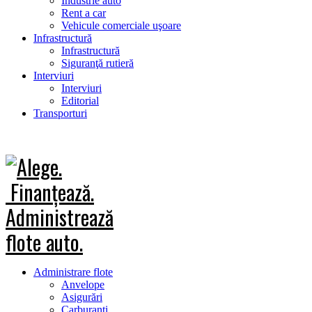
Industrie auto
Rent a car
Vehicule comerciale uşoare
Infrastructură
Infrastructură
Siguranţă rutieră
Interviuri
Interviuri
Editorial
Transporturi
Administrare flote
Anvelope
Asigurări
Carburanţi