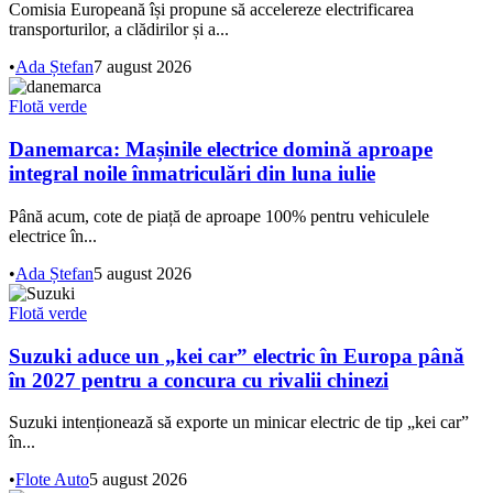
Comisia Europeană își propune să accelereze electrificarea
transporturilor, a clădirilor și a...
•
Ada Ștefan
7 august 2026
Flotă verde
Danemarca: Mașinile electrice domină aproape
integral noile înmatriculări din luna iulie
Până acum, cote de piață de aproape 100% pentru vehiculele
electrice în...
•
Ada Ștefan
5 august 2026
Flotă verde
Suzuki aduce un „kei car” electric în Europa până
în 2027 pentru a concura cu rivalii chinezi
Suzuki intenționează să exporte un minicar electric de tip „kei car”
în...
•
Flote Auto
5 august 2026