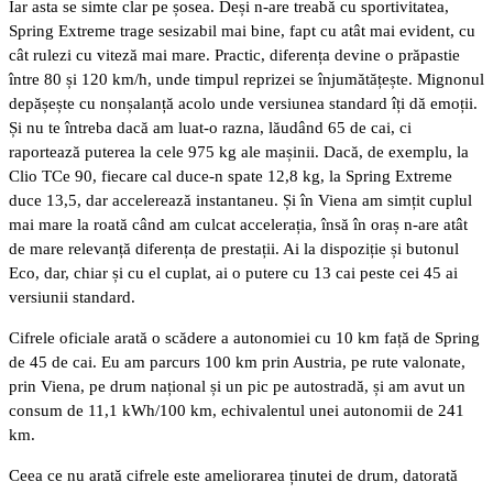
Iar asta se simte clar pe șosea. Deși n-are treabă cu sportivitatea,
Spring Extreme trage sesizabil mai bine, fapt cu atât mai evident, cu
cât rulezi cu viteză mai mare. Practic, diferența devine o prăpastie
între 80 și 120 km/h, unde timpul reprizei se înjumătățește. Mignonul
depășește cu nonșalanță acolo unde versiunea standard îți dă emoții.
Și nu te întreba dacă am luat-o razna, lăudând 65 de cai, ci
raportează puterea la cele 975 kg ale mașinii. Dacă, de exemplu, la
Clio TCe 90, fiecare cal duce-n spate 12,8 kg, la Spring Extreme
duce 13,5, dar accelerează instantaneu. Și în Viena am simțit cuplul
mai mare la roată când am culcat accelerația, însă în oraș n-are atât
de mare relevanță diferența de prestații. Ai la dispoziție și butonul
Eco, dar, chiar și cu el cuplat, ai o putere cu 13 cai peste cei 45 ai
versiunii standard.
Cifrele oficiale arată o scădere a autonomiei cu 10 km față de Spring
de 45 de cai. Eu am parcurs 100 km prin Austria, pe rute valonate,
prin Viena, pe drum național și un pic pe autostradă, și am avut un
consum de 11,1 kWh/100 km, echivalentul unei autonomii de 241
km.
Ceea ce nu arată cifrele este ameliorarea ținutei de drum, datorată