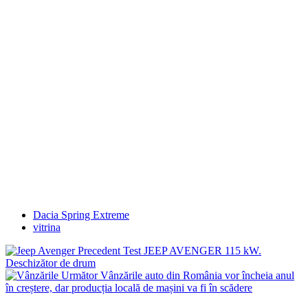
Dacia Spring Extreme
vitrina
Precedent
Test JEEP AVENGER 115 kW.
Deschizător de drum
Următor
Vânzările auto din România vor încheia anul
în creștere, dar producția locală de mașini va fi în scădere