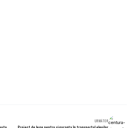
URMĂTOR
 auto
Proiect de lege pentru siguranţa în transportul elevilor