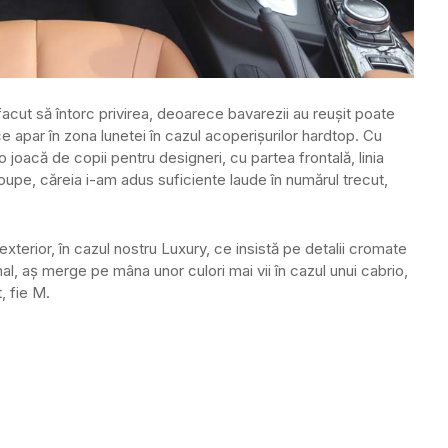
acut să întorc privirea, deoarece bavarezii au reușit poate
ce apar în zona lunetei în cazul acoperișurilor hardtop. Cu
o joacă de copii pentru designeri, cu partea frontală, linia
oupe, căreia i-am adus suficiente laude în numărul trecut,
xterior, în cazul nostru Luxury, ce insistă pe detalii cromate
al, aș merge pe mâna unor culori mai vii în cazul unui cabrio,
, fie M.