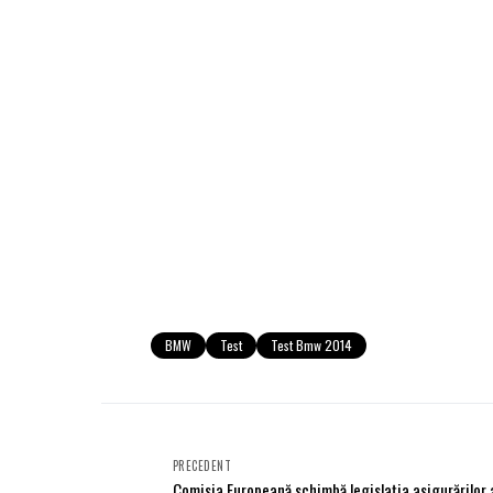
BMW
Test
Test Bmw 2014
PRECEDENT
Comisia Europeană schimbă legislaţia asigurărilor