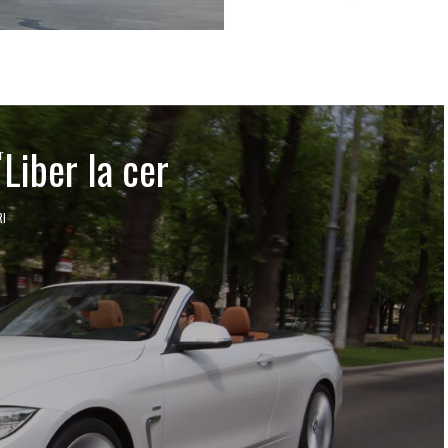
Liber la cer
r
RI