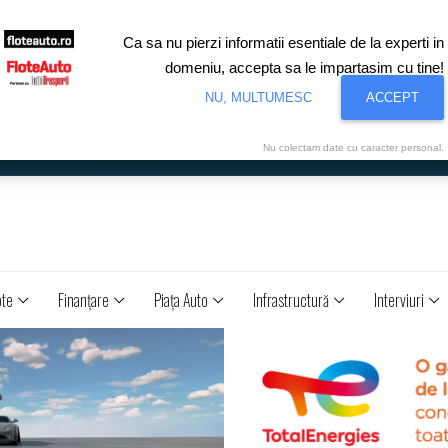
Ca sa nu pierzi informatii esentiale de la experti in
domeniu, accepta sa le impartasim cu tine!
NU, MULTUMESC
ACCEPT
Nu colectam date cu caracter personal.
ote
Finanţare
Piaţa Auto
Infrastructură
Interviuri