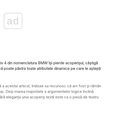
ad
ativ 4 din nomenclatura BMW își pierde acoperișul, câștigă
că poate păstra toate atributele dinamice pe care le aștepți
ă a acestui articol, trebuie sa recunosc că am fost și rămân
top. Deși marea majoritate a argumentelor logice înclină
 fără eleganța unui acoperiș textil este ca o piesă de teatru