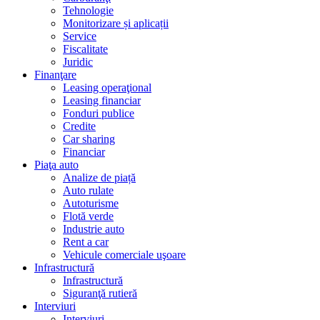
Tehnologie
Monitorizare și aplicații
Service
Fiscalitate
Juridic
Finanţare
Leasing operaţional
Leasing financiar
Fonduri publice
Credite
Car sharing
Financiar
Piaţa auto
Analize de piață
Auto rulate
Autoturisme
Flotă verde
Industrie auto
Rent a car
Vehicule comerciale uşoare
Infrastructură
Infrastructură
Siguranţă rutieră
Interviuri
Interviuri