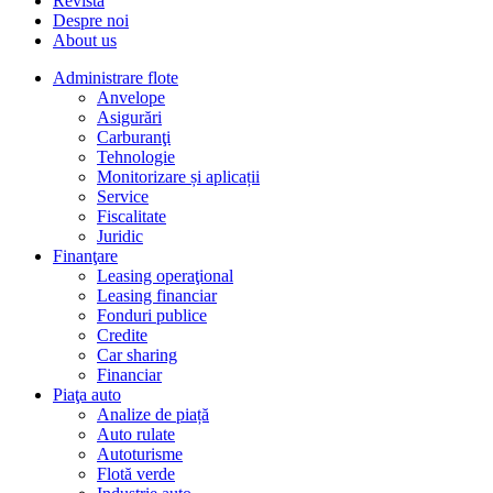
Revista
Despre noi
About us
Administrare flote
Anvelope
Asigurări
Carburanţi
Tehnologie
Monitorizare și aplicații
Service
Fiscalitate
Juridic
Finanţare
Leasing operaţional
Leasing financiar
Fonduri publice
Credite
Car sharing
Financiar
Piaţa auto
Analize de piață
Auto rulate
Autoturisme
Flotă verde