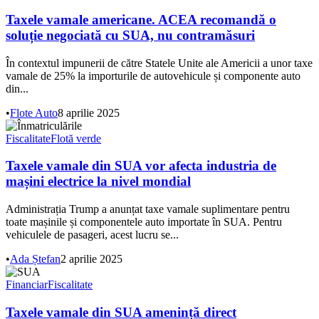
Taxele vamale americane. ACEA recomandă o
soluție negociată cu SUA, nu contramăsuri
În contextul impunerii de către Statele Unite ale Americii a unor taxe
vamale de 25% la importurile de autovehicule și componente auto
din...
•
Flote Auto
8 aprilie 2025
Fiscalitate
Flotă verde
Taxele vamale din SUA vor afecta industria de
mașini electrice la nivel mondial
Administrația Trump a anunțat taxe vamale suplimentare pentru
toate mașinile și componentele auto importate în SUA. Pentru
vehiculele de pasageri, acest lucru se...
•
Ada Ștefan
2 aprilie 2025
Financiar
Fiscalitate
Taxele vamale din SUA amenință direct