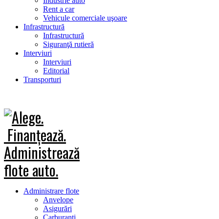
Industrie auto
Rent a car
Vehicule comerciale uşoare
Infrastructură
Infrastructură
Siguranţă rutieră
Interviuri
Interviuri
Editorial
Transporturi
Administrare flote
Anvelope
Asigurări
Carburanţi