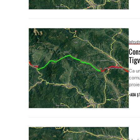
Infrast
Cons
Tigv
Ca ur
comun
proie
•
ADA Ș