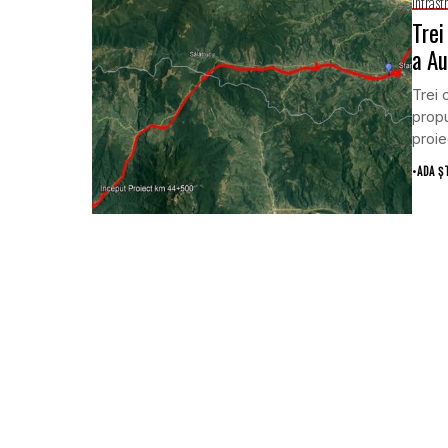
Infrast
Trei
a Au
Trei 
propu
proiec
•
ADA Ș