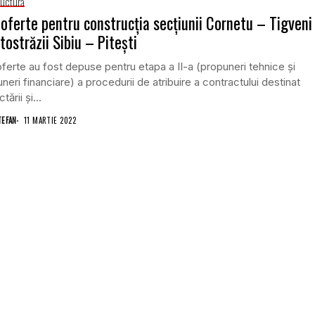
ructură
 oferte pentru construcția secțiunii Cornetu – Tigveni
tostrăzii Sibiu – Pitești
oferte au fost depuse pentru etapa a II-a (propuneri tehnice și
neri financiare) a procedurii de atribuire a contractului destinat
tării și...
TEFAN
11 MARTIE 2022