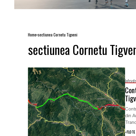
Home
sectiunea Cornetu Tigveni
sectiunea Cornetu Tigve
Infrast
Cont
Tigv
Contr
din A
Tran
•
FLOTE