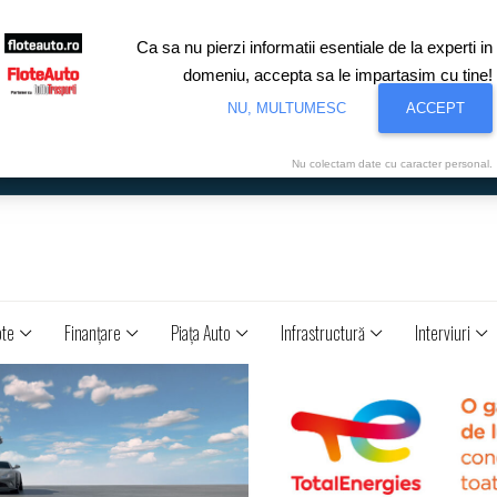
Ca sa nu pierzi informatii esentiale de la experti in
domeniu, accepta sa le impartasim cu tine!
NU, MULTUMESC
ACCEPT
Nu colectam date cu caracter personal.
ote
Finanţare
Piaţa Auto
Infrastructură
Interviuri