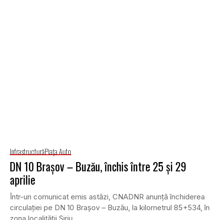
Infrastructură
Piaţa Auto
DN 10 Brașov – Buzău, închis între 25 și 29
aprilie
Într-un comunicat emis astăzi, CNADNR anunță închiderea
circulației pe DN 10 Brașov – Buzău, la kilometrul 85+534, în
zona localității Siriu.