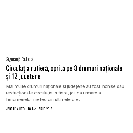
Siguranţă Rutieră
Circulaţia rutieră, oprită pe 8 drumuri naţionale
şi 12 judeţene
Mai multe drumuri naţionale şi judeţene au fost închise sau
restricţionate circulaţiei rutiere, joi, ca urmare a
fenomenelor meteo din ultimele ore.
•
FLOTE AUTO
18 IANUARIE 2018