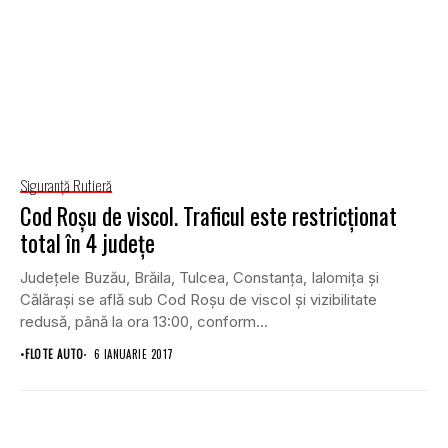
Siguranţă Rutieră
Cod Roşu de viscol. Traficul este restricţionat
total în 4 judeţe
Judeţele Buzău, Brăila, Tulcea, Constanţa, Ialomiţa şi
Călăraşi se află sub Cod Roşu de viscol şi vizibilitate
redusă, până la ora 13:00, conform...
•
FLOTE AUTO
6 IANUARIE 2017