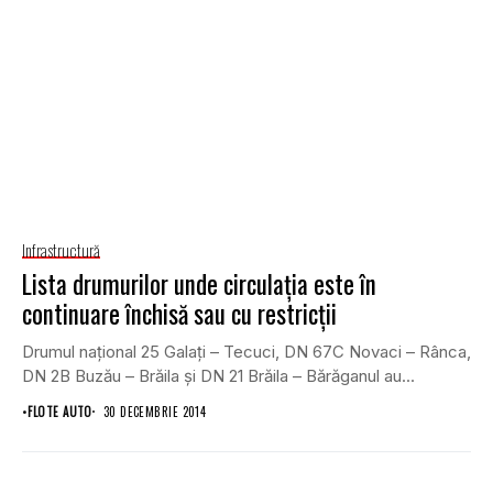
Infrastructură
Lista drumurilor unde circulaţia este în
continuare închisă sau cu restricţii
Drumul naţional 25 Galaţi – Tecuci, DN 67C Novaci – Rânca,
DN 2B Buzău – Brăila şi DN 21 Brăila – Bărăganul au...
•
FLOTE AUTO
30 DECEMBRIE 2014