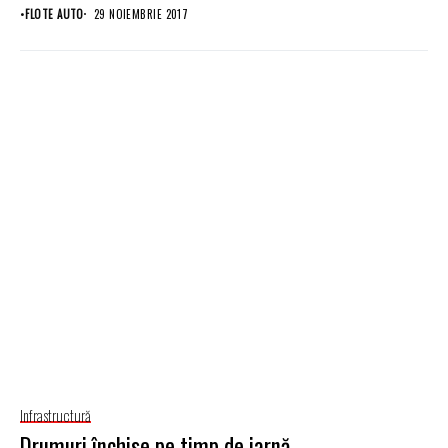
destinate...
•
FLOTE AUTO
29 NOIEMBRIE 2017
Infrastructură
Drumuri închise pe timp de iarnă