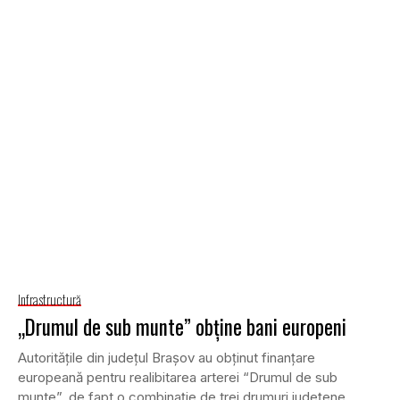
Infrastructură
„Drumul de sub munte” obţine bani europeni
Autorităţile din judeţul Braşov au obţinut finanţare
europeană pentru realibitarea arterei “Drumul de sub
munte”, de fapt o combinaţie de trei drumuri judeţene...