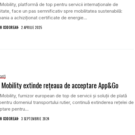
obility, platformă de top pentru servicii internaționale de
itate, face un pas semnificativ spre mobilitatea sustenabilă:
nia a achiziționat certificate de energie...
N CODOREAN
2 APRILIE 2025
anţi
Mobility extinde rețeaua de acceptare App&Go
obility, furnizor european de top de servicii și soluții de plată
entru domeniul transportului rutier, continuă extinderea rețelei de
tare pentru...
N CODOREAN
3 SEPTEMBRIE 2024