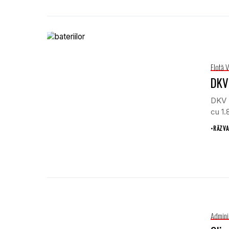
Flotă 
DKV 
DKV M
cu 1.
•
RĂZVA
Admini