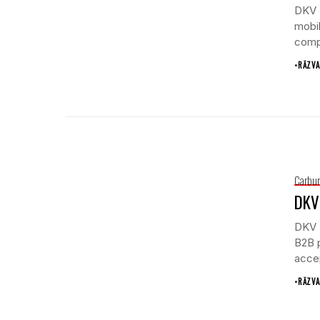
DKV M
mobil
compa
•
RĂZVA
Carbur
DKV 
DKV M
B2B p
accep
•
RĂZVA