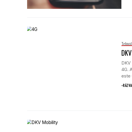
Tehnol
DKV 
DKV M
4G. A
este 
•
RĂZVA