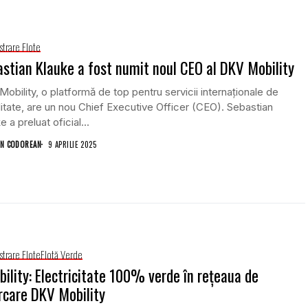
strare Flote
stian Klauke a fost numit noul CEO al DKV Mobility
obility, o platformă de top pentru servicii internaționale de
itate, are un nou Chief Executive Officer (CEO). Sebastian
e a preluat oficial...
N CODOREAN
9 APRILIE 2025
strare Flote
Flotă Verde
ility: Electricitate 100% verde în rețeaua de
rcare DKV Mobility