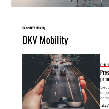
Home
DKV Mobility
DKV Mobility
Flotă 
Pres
prin
Elect
de ju
compl
•
ADA Ș