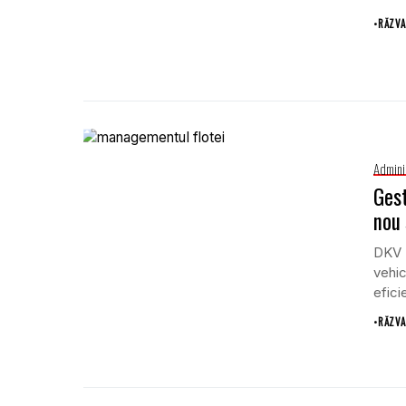
•
RĂZVA
Admini
Gest
nou 
DKV M
vehic
eficie
•
RĂZVA