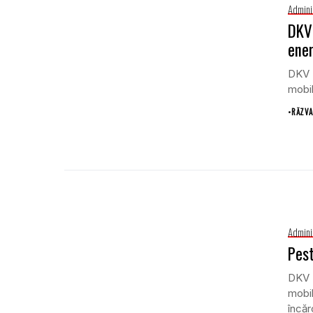
Admini
DKV 
ener
DKV M
mobil
•
RĂZVA
Admini
Pest
DKV M
mobil
încăr