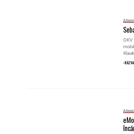
Admini
Seba
DKV M
mobil
Klauk
•
RĂZVA
Admini
eMob
încă