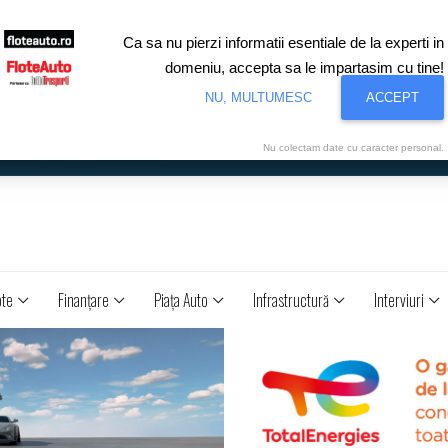
Ca sa nu pierzi informatii esentiale de la experti in
domeniu, accepta sa le impartasim cu tine!
NU, MULTUMESC
ACCEPT
Nu colectam date cu caracter personal.
ote
Finanţare
Piaţa Auto
Infrastructură
Interviuri