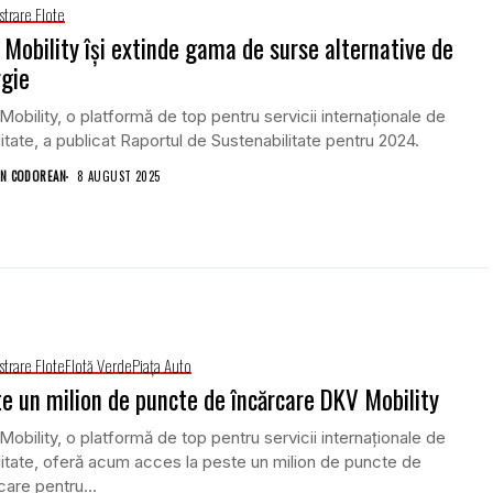
strare Flote
Mobility își extinde gama de surse alternative de
gie
obility, o platformă de top pentru servicii internaționale de
itate, a publicat Raportul de Sustenabilitate pentru 2024.
N CODOREAN
8 AUGUST 2025
strare Flote
Flotă Verde
Piaţa Auto
e un milion de puncte de încărcare DKV Mobility
obility, o platformă de top pentru servicii internaționale de
itate, oferă acum acces la peste un milion de puncte de
care pentru...