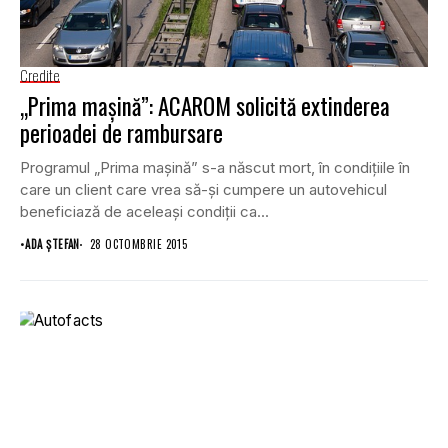
Credite
„Prima maşină”: ACAROM solicită extinderea
perioadei de rambursare
Programul „Prima maşină” s-a născut mort, în condiţiile în
care un client care vrea să-şi cumpere un autovehicul
beneficiază de aceleaşi condiţii ca...
•
ADA ȘTEFAN
28 OCTOMBRIE 2015