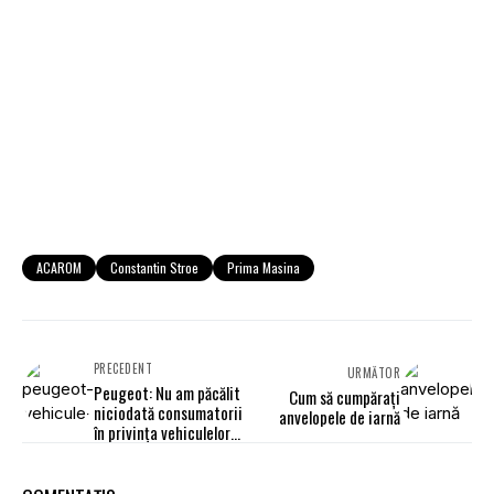
ACAROM
Constantin Stroe
Prima Masina
PRECEDENT
URMĂTOR
Peugeot: Nu am păcălit
Cum să cumpăraţi
niciodată consumatorii
anvelopele de iarnă
în privinţa vehiculelor
diesel