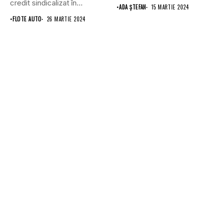
reprezenta o investiție
credit sindicalizat în
•
ADA ȘTEFAN
15 MARTIE 2024
considerabilă...
valoare...
•
FLOTE AUTO
26 MARTIE 2024