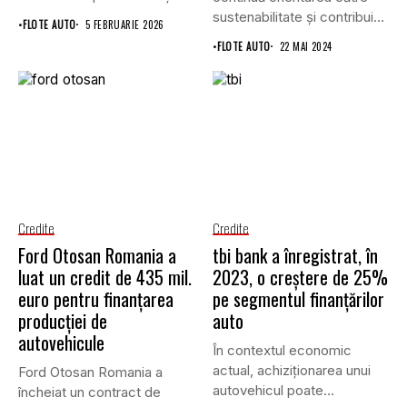
până la...
sustenabilitate şi contribuie
•
FLOTE AUTO
5 FEBRUARIE 2026
cu 48...
•
FLOTE AUTO
22 MAI 2024
Credite
Credite
Ford Otosan Romania a
tbi bank a înregistrat, în
luat un credit de 435 mil.
2023, o creștere de 25%
euro pentru finanţarea
pe segmentul finanțărilor
producției de
auto
autovehicule
În contextul economic
actual, achiziționarea unui
Ford Otosan Romania a
autovehicul poate
încheiat un contract de