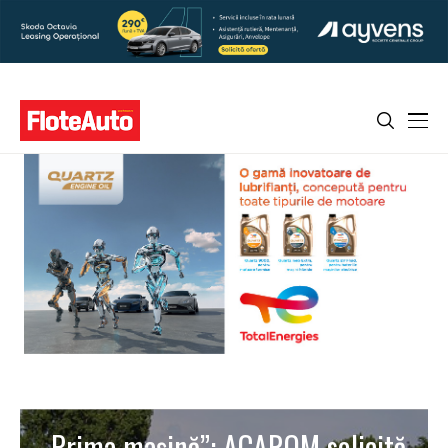
„Prima maşină”: ACAROM solicită