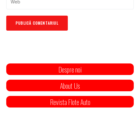
Despre noi
About Us
Revista Flote Auto