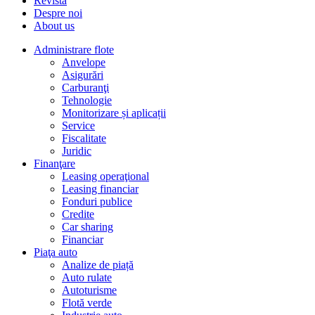
Revista
Despre noi
About us
Administrare flote
Anvelope
Asigurări
Carburanţi
Tehnologie
Monitorizare și aplicații
Service
Fiscalitate
Juridic
Finanţare
Leasing operaţional
Leasing financiar
Fonduri publice
Credite
Car sharing
Financiar
Piaţa auto
Analize de piață
Auto rulate
Autoturisme
Flotă verde