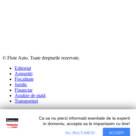
© Flote Auto. Toate drepturile rezervate.
Editorial
Asigurări
Fiscalitate
Juridic
Financiar
Analize de piață
Transporturi
Ca sa nu pierzi informatii esentiale de la experti
Situl nostru utilizeaza cookies. Ce inseamna cookie?
Aflati mai
in domeniu, accepta sa le impartasim cu tine!
mult...
NU, MULTUMESC
ACCEPT