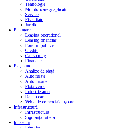
Tehnologie
Monitorizare și aplicații
Service
Fiscalitate
Juridic
Finanţare
Leasing operaţional
Leasing financiar
Fonduri publice
Credite
Car sharing
Financiar
Piaţa auto
Analize de piață
Auto rulate
Autoturisme
Flotă verde
Industrie auto
Rent a car
Vehicule comerciale uşoare
Infrastructură
Infrastructură
Siguranţă rutieră
Interviuri
Interviuri