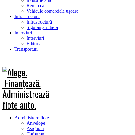
Industrie auto
Rent a car
Vehicule comerciale uşoare
Infrastructură
Infrastructură
Siguranţă rutieră
Interviuri
Interviuri
Editorial
Transporturi
Administrare flote
Anvelope
Asigurări
Carburanţi