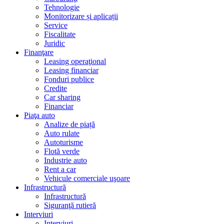
Tehnologie
Monitorizare și aplicații
Service
Fiscalitate
Juridic
Finanţare
Leasing operaţional
Leasing financiar
Fonduri publice
Credite
Car sharing
Financiar
Piaţa auto
Analize de piață
Auto rulate
Autoturisme
Flotă verde
Industrie auto
Rent a car
Vehicule comerciale uşoare
Infrastructură
Infrastructură
Siguranţă rutieră
Interviuri
Interviuri