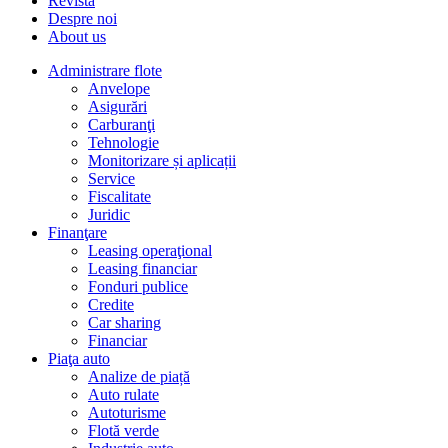
Revista
Despre noi
About us
Administrare flote
Anvelope
Asigurări
Carburanţi
Tehnologie
Monitorizare și aplicații
Service
Fiscalitate
Juridic
Finanţare
Leasing operaţional
Leasing financiar
Fonduri publice
Credite
Car sharing
Financiar
Piaţa auto
Analize de piață
Auto rulate
Autoturisme
Flotă verde