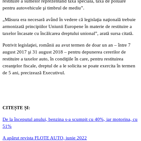
restituire a sumelor reprezentând taxa specială, taxa de poluare
pentru autovehicule şi timbrul de mediu”.
„Măsura era necesară având în vedere că legislaţia naţională trebuie
armonizată principiilor Uniunii Europene în materie de restituire a
taxelor încasate cu încălcarea dreptului unional”, arată sursa citată.
Potrivit legislaţiei, românii au avut termen de doar un an – între 7
august 2017 şi 31 august 2018 – pentru depunerea cererilor de
restituire a taxelor auto, în condiţiile în care, pentru restituirea
creanţelor fiscale, dreptul de a le solicita se poate exercita în termen
de 5 ani, precizează Executivul.
CITEȘTE ȘI:
De la începutul anului, benzina s-a scumpit cu 40%, iar motorina, cu
51%
A apărut revista FLOTE AUTO, iunie 2022