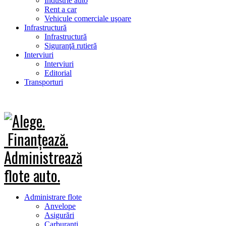
Industrie auto
Rent a car
Vehicule comerciale uşoare
Infrastructură
Infrastructură
Siguranţă rutieră
Interviuri
Interviuri
Editorial
Transporturi
Administrare flote
Anvelope
Asigurări
Carburanţi