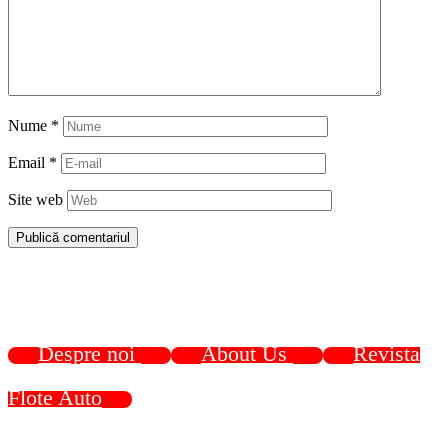
Nume
*
Email
*
Site web
Despre noi
About Us
Revista
Flote Auto