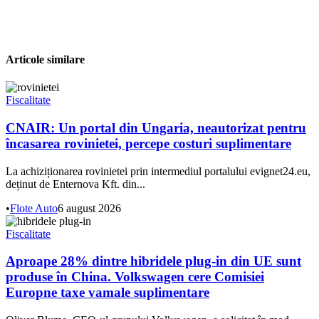
Articole similare
Fiscalitate
CNAIR: Un portal din Ungaria, neautorizat pentru
încasarea rovinietei, percepe costuri suplimentare
La achiziționarea rovinietei prin intermediul portalului evignet24.eu,
deținut de Enternova Kft. din...
•
Flote Auto
6 august 2026
Fiscalitate
Aproape 28% dintre hibridele plug-in din UE sunt
produse în China. Volkswagen cere Comisiei
Europne taxe vamale suplimentare