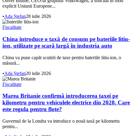
Oliver Blume, CEO-ul grupului Volkswagen, a solicitat în mod
explicit Uniunii Europene...
•
Ada Ștefan
28 iulie 2026
Fiscalitate
China introduce o taxă de consum pe bateriile litiu-
ion, utilizate pe scară largă în industria auto
China va pune capăt scutirii de taxe pentru bateriile litiu-ion, o
măsură...
•
Ada Ștefan
20 iulie 2026
Fiscalitate
Marea Britanie confirmă introducerea taxei pe
kilometru pentru vehiculele electrice din 2028. Care
este regula pentru flote?
Guvernul de la Londra va introduce o nouă taxă pe kilometru
pentru...