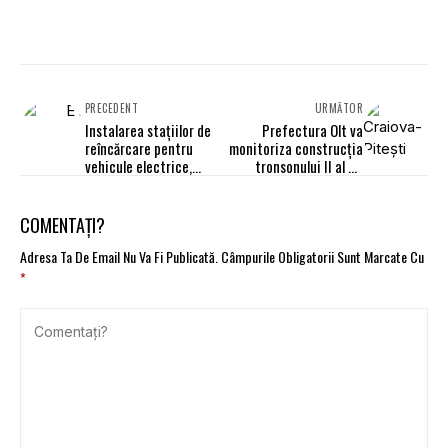
PRECEDENT
URMĂTOR
Instalarea staţiilor de
Prefectura Olt va
reîncărcare pentru
monitoriza construcţia
vehicule electrice,
tronsonului II al DX
obligatorie. Proiect
Craiova - Piteşti
COMENTAȚI?
Adresa Ta De Email Nu Va Fi Publicată.
Câmpurile Obligatorii Sunt Marcate Cu
*