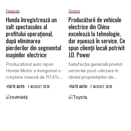
Financiar
Service
Honda înregistrează un
Producătorii de vehicule
salt spectaculos al
electrice din China
profitului operațional,
excelează la tehnologie,
după eliminarea
dar eșuează în service. Ce
pierderilor din segmentul
spun clienții locali potrivit
mașinilor electrice
J.D. Power
Producătorul auto nipon
Satisfacția generală privind
Honda Motor a înregistrat o
serviciile post-vânzare în
creștere masivă de 117,4%...
rândul proprietarilor de
vehicule cu energie...
•
FLOTE AUTO
7 AUGUST 2026
•
FLOTE AUTO
7 AUGUST 2026