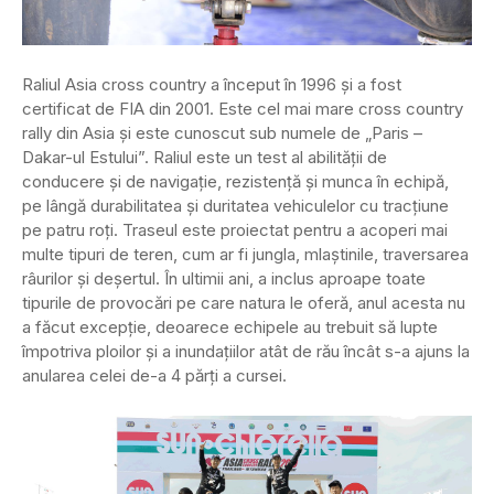
Raliul Asia cross country a început în 1996 și a fost
certificat de FIA din 2001. Este cel mai mare cross country
rally din Asia și este cunoscut sub numele de „Paris –
Dakar-ul Estului”. Raliul este un test al abilității de
conducere și de navigație, rezistență și munca în echipă,
pe lângă durabilitatea și duritatea vehiculelor cu tracțiune
pe patru roți. Traseul este proiectat pentru a acoperi mai
multe tipuri de teren, cum ar fi jungla, mlaștinile, traversarea
râurilor și deșertul. În ultimii ani, a inclus aproape toate
tipurile de provocări pe care natura le oferă, anul acesta nu
a făcut excepție, deoarece echipele au trebuit să lupte
împotriva ploilor și a inundațiilor atât de rău încât s-a ajuns la
anularea celei de-a 4 părți a cursei.