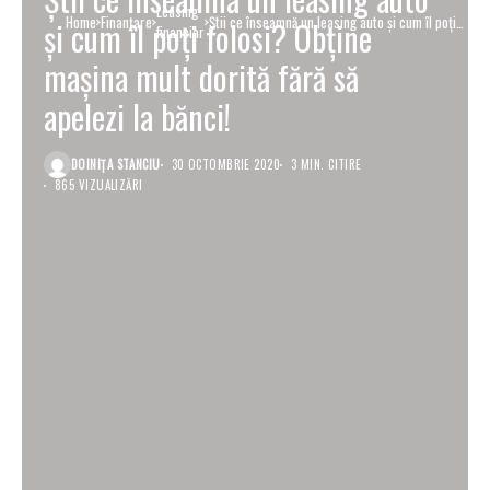
Leasing
Home
Finanţare
Știi ce înseamnă un leasing auto și cum îl poți
și cum îl poți folosi? Obține
financiar
folosi? Obține mașina mult dorită fără să
apelezi la bănci!
mașina mult dorită fără să
apelezi la bănci!
DOINIŢA STANCIU
30 OCTOMBRIE 2020
3 MIN. CITIRE
865 VIZUALIZĂRI