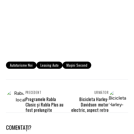
Autoturisme Noi
Leasing Auto
Mașini Second
PRECEDENT
URMĂTOR
Programele Rabla
Bicicleta Harley-
Clasic şi Rabla Plus au
Davidson: motor
fost prelungite
electric, aspect retro
COMENTAȚI?