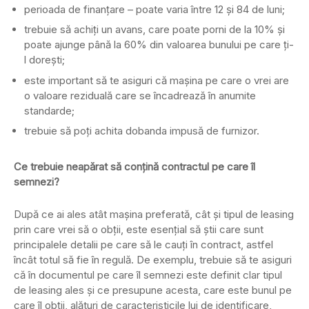
perioada de finanțare – poate varia între 12 și 84 de luni;
trebuie să achiți un avans, care poate porni de la 10% și
poate ajunge până la 60% din valoarea bunului pe care ți-
l dorești;
este important să te asiguri că mașina pe care o vrei are
o valoare reziduală care se încadrează în anumite
standarde;
trebuie să poți achita dobanda impusă de furnizor.
Ce trebuie neapărat să conțină contractul pe care îl
semnezi?
După ce ai ales atât mașina preferată, cât și tipul de leasing
prin care vrei să o obții, este esențial să știi care sunt
principalele detalii pe care să le cauți în contract, astfel
încât totul să fie în regulă. De exemplu, trebuie să te asiguri
că în documentul pe care îl semnezi este definit clar tipul
de leasing ales și ce presupune acesta, care este bunul pe
care îl obții, alături de caracteristicile lui de identificare,