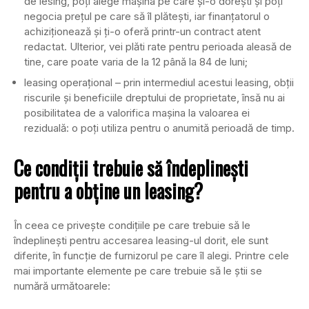
de lesing, poți alege mașina pe care și-o dorești și poți
negocia prețul pe care să îl plătești, iar finanțatorul o
achiziționează și ți-o oferă printr-un contract atent
redactat. Ulterior, vei plăti rate pentru perioada aleasă de
tine, care poate varia de la 12 până la 84 de luni;
leasing operațional – prin intermediul acestui leasing, obții
riscurile și beneficiile dreptului de proprietate, însă nu ai
posibilitatea de a valorifica mașina la valoarea ei
reziduală: o poți utiliza pentru o anumită perioadă de timp.
Ce condiții trebuie să îndeplinești
pentru a obține un leasing?
În ceea ce privește condițiile pe care trebuie să le
îndeplinești pentru accesarea leasing-ul dorit, ele sunt
diferite, în funcție de furnizorul pe care îl alegi. Printre cele
mai importante elemente pe care trebuie să le știi se
numără următoarele: