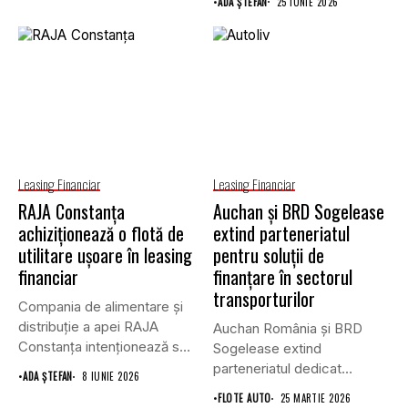
•
ADA ȘTEFAN
25 IUNIE 2026
Leasing Financiar
Leasing Financiar
RAJA Constanța
Auchan și BRD Sogelease
achiziționează o flotă de
extind parteneriatul
utilitare ușoare în leasing
pentru soluții de
financiar
finanțare în sectorul
transporturilor
Compania de alimentare și
distribuție a apei RAJA
Auchan România și BRD
Constanța intenționează să
Sogelease extind
achiziționeze...
parteneriatul dedicat
•
ADA ȘTEFAN
8 IUNIE 2026
furnizorilor și companiilor
•
FLOTE AUTO
25 MARTIE 2026