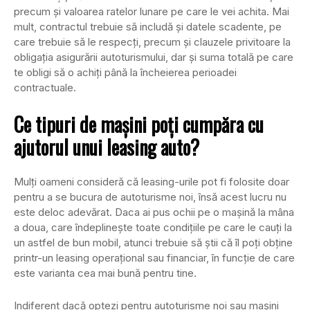
precum și valoarea ratelor lunare pe care le vei achita. Mai
mult, contractul trebuie să includă și datele scadente, pe
care trebuie să le respecți, precum și clauzele privitoare la
obligația asigurării autoturismului, dar și suma totală pe care
te obligi să o achiți până la încheierea perioadei
contractuale.
Ce tipuri de mașini poți cumpăra cu
ajutorul unui leasing auto?
Mulți oameni consideră că leasing-urile pot fi folosite doar
pentru a se bucura de autoturisme noi, însă acest lucru nu
este deloc adevărat. Daca ai pus ochii pe o mașină la mâna
a doua, care îndeplinește toate condițiile pe care le cauți la
un astfel de bun mobil, atunci trebuie să știi că îl poți obține
printr-un leasing operațional sau financiar, în funcție de care
este varianta cea mai bună pentru tine.
Indiferent dacă optezi pentru autoturisme noi sau mașini