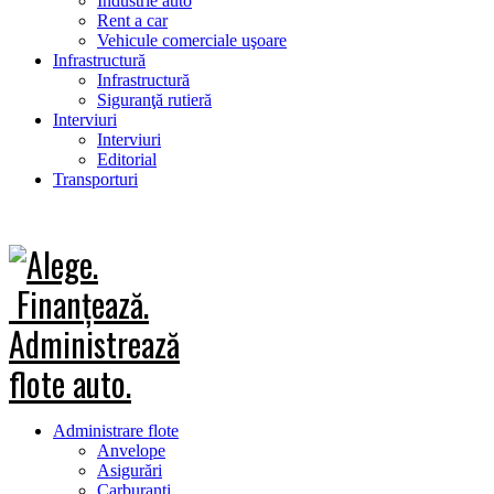
Industrie auto
Rent a car
Vehicule comerciale uşoare
Infrastructură
Infrastructură
Siguranţă rutieră
Interviuri
Interviuri
Editorial
Transporturi
Administrare flote
Anvelope
Asigurări
Carburanţi