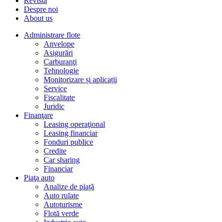
Revista
Despre noi
About us
Administrare flote
Anvelope
Asigurări
Carburanţi
Tehnologie
Monitorizare și aplicații
Service
Fiscalitate
Juridic
Finanţare
Leasing operaţional
Leasing financiar
Fonduri publice
Credite
Car sharing
Financiar
Piaţa auto
Analize de piață
Auto rulate
Autoturisme
Flotă verde