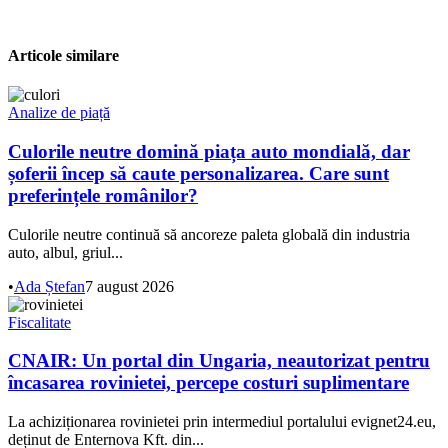
Articole similare
Analize de piață
Culorile neutre domină piața auto mondială, dar
șoferii încep să caute personalizarea. Care sunt
preferințele românilor?
Culorile neutre continuă să ancoreze paleta globală din industria
auto, albul, griul...
•
Ada Ștefan
7 august 2026
Fiscalitate
CNAIR: Un portal din Ungaria, neautorizat pentru
încasarea rovinietei, percepe costuri suplimentare
La achiziționarea rovinietei prin intermediul portalului evignet24.eu,
deținut de Enternova Kft. din...