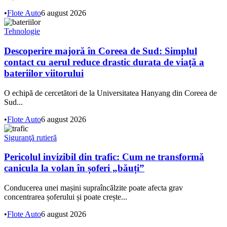
•
Flote Auto
6 august 2026
Tehnologie
Descoperire majoră în Coreea de Sud: Simplul
contact cu aerul reduce drastic durata de viață a
bateriilor viitorului
O echipă de cercetători de la Universitatea Hanyang din Coreea de
Sud...
•
Flote Auto
6 august 2026
Siguranţă rutieră
Pericolul invizibil din trafic: Cum ne transformă
canicula la volan în șoferi „băuți”
Conducerea unei mașini supraîncălzite poate afecta grav
concentrarea șoferului și poate crește...
•
Flote Auto
6 august 2026