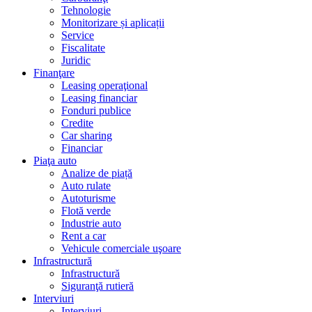
Tehnologie
Monitorizare și aplicații
Service
Fiscalitate
Juridic
Finanţare
Leasing operaţional
Leasing financiar
Fonduri publice
Credite
Car sharing
Financiar
Piaţa auto
Analize de piață
Auto rulate
Autoturisme
Flotă verde
Industrie auto
Rent a car
Vehicule comerciale uşoare
Infrastructură
Infrastructură
Siguranţă rutieră
Interviuri
Interviuri