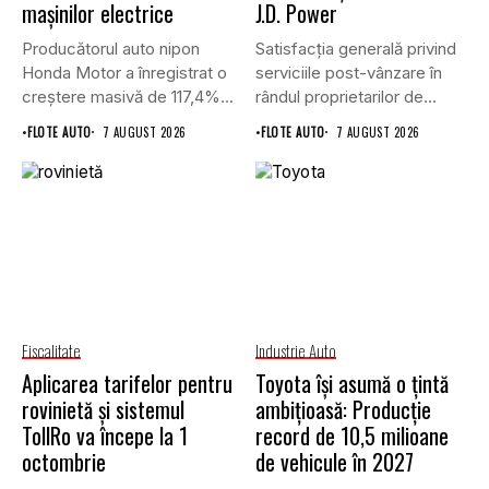
mașinilor electrice
J.D. Power
Producătorul auto nipon
Satisfacția generală privind
Honda Motor a înregistrat o
serviciile post-vânzare în
creștere masivă de 117,4%...
rândul proprietarilor de
vehicule cu energie...
•
FLOTE AUTO
7 AUGUST 2026
•
FLOTE AUTO
7 AUGUST 2026
Fiscalitate
Industrie Auto
Aplicarea tarifelor pentru
Toyota își asumă o țintă
rovinietă și sistemul
ambițioasă: Producție
TollRo va începe la 1
record de 10,5 milioane
octombrie
de vehicule în 2027