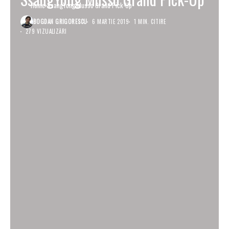
Home
SsangYong Musso Grand Pick-Up
BOGDAN GRIGORESCU
6 MARTIE 2019
1 MIN. CITIRE
279 VIZUALIZĂRI