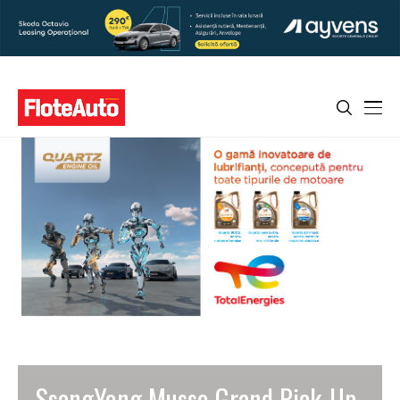
SsangYong Musso Grand Pick-Up