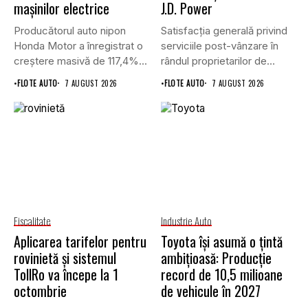
mașinilor electrice
J.D. Power
Producătorul auto nipon
Satisfacția generală privind
Honda Motor a înregistrat o
serviciile post-vânzare în
creștere masivă de 117,4%...
rândul proprietarilor de
vehicule cu energie...
•
FLOTE AUTO
7 AUGUST 2026
•
FLOTE AUTO
7 AUGUST 2026
Fiscalitate
Industrie Auto
Aplicarea tarifelor pentru
Toyota își asumă o țintă
rovinietă și sistemul
ambițioasă: Producție
TollRo va începe la 1
record de 10,5 milioane
octombrie
de vehicule în 2027