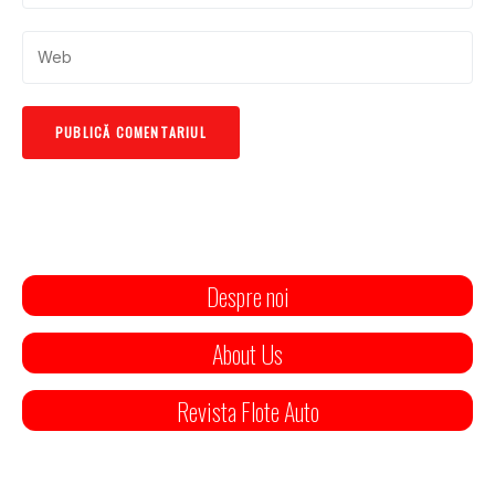
Despre noi
About Us
Revista Flote Auto