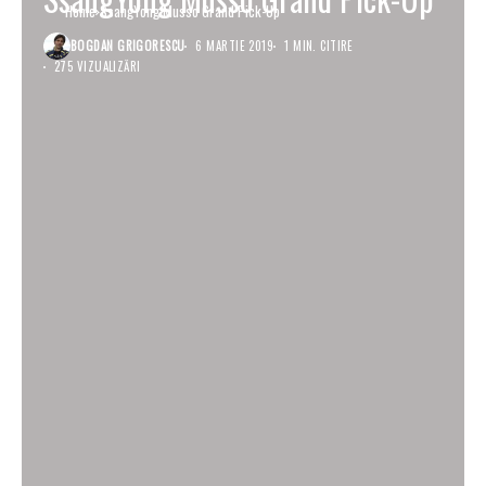
Home
SsangYong Musso Grand Pick-Up
BOGDAN GRIGORESCU
6 MARTIE 2019
1 MIN. CITIRE
275 VIZUALIZĂRI