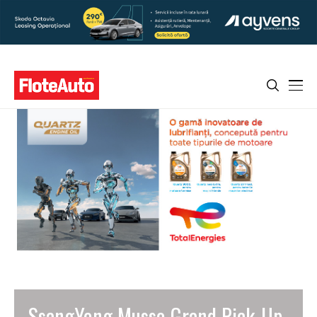
SsangYong Musso Grand Pick-Up