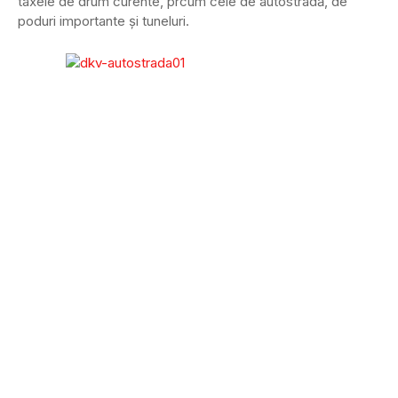
taxele de drum curente, prcum cele de autostradă, de
poduri importante și tuneluri.