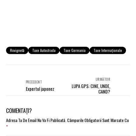
Rovignetă
Taxe Autostrada
Taxe Germania
Taxe Internaționale
URMĂTOR
PRECEDENT
LUPA GPS: CINE, UNDE,
Expertul japonez
CAND?
COMENTAȚI?
Adresa Ta De Email Nu Va Fi Publicată.
Câmpurile Obligatorii Sunt Marcate Cu
*