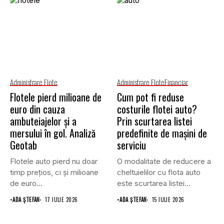
Administrare Flote
Administrare Flote
Financiar
Flotele pierd milioane de
Cum pot fi reduse
euro din cauza
costurile flotei auto?
ambuteiajelor și a
Prin scurtarea listei
mersului în gol. Analiză
predefinite de mașini de
Geotab
serviciu
Flotele auto pierd nu doar
O modalitate de reducere a
timp prețios, ci și milioane
cheltuielilor cu flota auto
de euro...
este scurtarea listei...
•
ADA ȘTEFAN
17 IULIE 2026
•
ADA ȘTEFAN
15 IULIE 2026