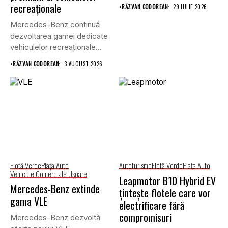
saudiți,...
recreaționale
•
RĂZVAN CODOREAN
29 IULIE 2026
Mercedes-Benz continuă
dezvoltarea gamei dedicate
vehiculelor recreaționale
prin lansarea unei versiuni
•
RĂZVAN CODOREAN
3 AUGUST 2026
actualizate...
Flotă Verde
Piaţa Auto
Autoturisme
Flotă Verde
Piaţa Auto
Vehicule Comerciale Uşoare
Leapmotor B10 Hybrid EV
Mercedes-Benz extinde
țintește flotele care vor
gama VLE
electrificare fără
compromisuri
Mercedes-Benz dezvoltă