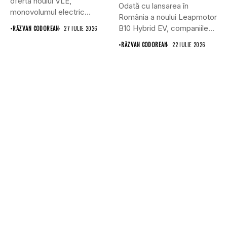
oferta noului VLE,
Odată cu lansarea în
monovolumul electric
România a noului Leapmotor
premium care își propune
B10 Hybrid EV, companiile...
•
RĂZVAN CODOREAN
27 IULIE 2026
să...
•
RĂZVAN CODOREAN
22 IULIE 2026