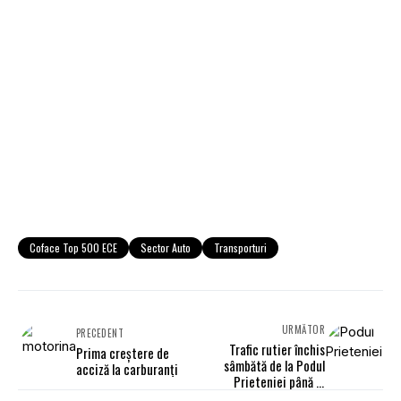
Coface Top 500 ECE
Sector Auto
Transporturi
URMĂTOR
PRECEDENT
Trafic rutier închis
Prima creştere de
sâmbătă de la Podul
acciză la carburanţi
Prieteniei până în
Giurgiu