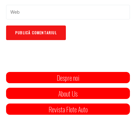
Despre noi
About Us
Revista Flote Auto