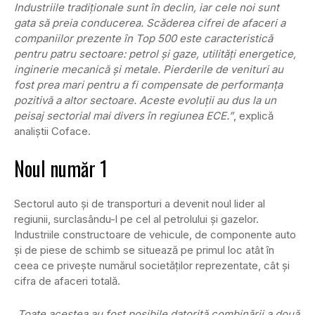
Industriile tradiţionale sunt în declin, iar cele noi sunt
gata să preia conducerea. Scăderea cifrei de afaceri a
companiilor prezente în Top 500 este caracteristică
pentru patru sectoare: petrol şi gaze, utilităţi energetice,
inginerie mecanică şi metale. Pierderile de venituri au
fost prea mari pentru a fi compensate de performanţa
pozitivă a altor sectoare. Aceste evoluţii au dus la un
peisaj sectorial mai divers în regiunea ECE.”
, explică
analiştii Coface.
Noul număr 1
Sectorul auto şi de transporturi a devenit noul lider al
regiunii, surclasându-l pe cel al petrolului şi gazelor.
Industriile constructoare de vehicule, de componente auto
şi de piese de schimb se situează pe primul loc atât în
ceea ce priveşte numărul societăţilor reprezentate, cât şi
cifra de afaceri totală.
„Toate acestea au fost posibile datorită combinării a două