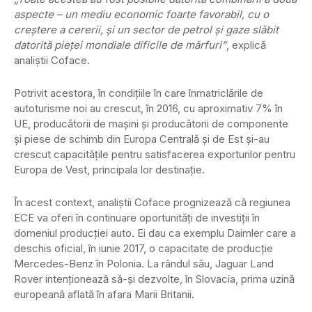
aspecte – un mediu economic foarte favorabil, cu o
creştere a cererii, şi un sector de petrol şi gaze slăbit
datorită pieţei mondiale dificile de mărfuri”
, explică
analiştii Coface.
Potrivit acestora, în condiţiile în care înmatriclările de
autoturisme noi au crescut, în 2016, cu aproximativ 7% în
UE, producătorii de maşini şi producătorii de componente
şi piese de schimb din Europa Centrală şi de Est şi-au
crescut capacităţile pentru satisfacerea exporturilor pentru
Europa de Vest, principala lor destinaţie.
În acest context, analiştii Coface prognizează că regiunea
ECE va oferi în continuare oportunităţi de investiţii în
domeniul producţiei auto. Ei dau ca exemplu Daimler care a
deschis oficial, în iunie 2017, o capacitate de producţie
Mercedes-Benz în Polonia. La rândul său, Jaguar Land
Rover intenţionează să-şi dezvolte, în Slovacia, prima uzină
europeană aflată în afara Marii Britanii.