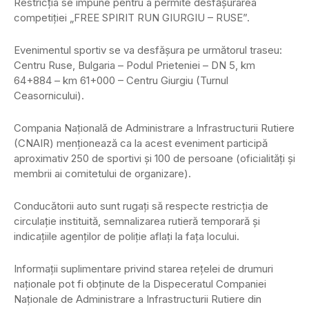
Restricţia se impune pentru a permite desfăşurarea
competiţiei „FREE SPIRIT RUN GIURGIU – RUSE”.
Evenimentul sportiv se va desfăşura pe următorul traseu:
Centru Ruse, Bulgaria – Podul Prieteniei – DN 5, km
64+884 – km 61+000 – Centru Giurgiu (Turnul
Ceasornicului).
Compania Naţională de Administrare a Infrastructurii Rutiere
(CNAIR) menţionează ca la acest eveniment participă
aproximativ 250 de sportivi şi 100 de persoane (oficialităţi şi
membrii ai comitetului de organizare).
Conducătorii auto sunt rugaţi să respecte restricţia de
circulaţie instituită, semnalizarea rutieră temporară şi
indicaţiile agenţilor de poliţie aflaţi la faţa locului.
Informaţii suplimentare privind starea reţelei de drumuri
naţionale pot fi obţinute de la Dispeceratul Companiei
Naţionale de Administrare a Infrastructurii Rutiere din