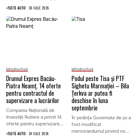
Straco și...
•
FLOTE AUTO
30 IULIE 2026
Infrastructură
Infrastructură
Drumul Expres Bacău-
Podul peste Tisa și PTF
Piatra Neamț. 14 oferte
Sighetu Marmației – Bila
pentru contractul de
Țerkva ar putea fi
supervizare a lucrărilor
deschise în luna
septembrie
Compania Națională de
Investiții Rutiere a primit 14
În ședința Guvernului de joi a
oferte pentru supervizarea
fost modificat
lucrărilor...
memorandumul privind noul
•
FLOTE AUTO
24 IULIE 2026