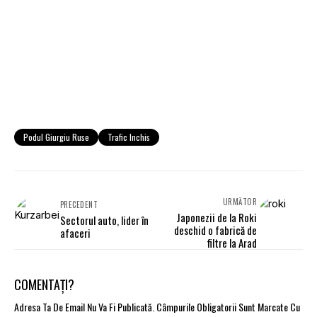
Podul Giurgiu Ruse
Trafic Inchis
URMĂTOR
PRECEDENT
Japonezii de la Roki
Sectorul auto, lider în
deschid o fabrică de
afaceri
filtre la Arad
COMENTAȚI?
Adresa Ta De Email Nu Va Fi Publicată.
Câmpurile Obligatorii Sunt Marcate Cu