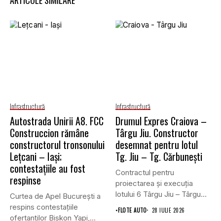
ARTICOLE SIMILARE
Infrastructură
Infrastructură
Autostrada Unirii A8. FCC
Drumul Expres Craiova –
Construccion rămâne
Târgu Jiu. Constructor
constructorul tronsonului
desemnat pentru lotul
Lețcani – Iași;
Tg. Jiu – Tg. Cărbunești
contestațiile au fost
Contractul pentru
respinse
proiectarea și execuția
lotului 6 Târgu Jiu – Târgu
Curtea de Apel București a
Cărbunești,...
respins contestațiile
•
FLOTE AUTO
28 IULIE 2026
ofertanților Biskon Yapi,