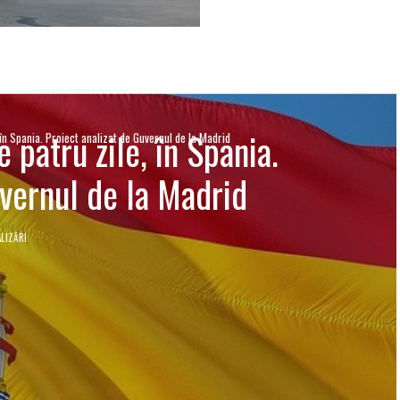
patru zile, în Spania.
în Spania. Proiect analizat de Guvernul de la Madrid
uvernul de la Madrid
LIZĂRI