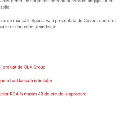
tărilor pentru un sprijin mai accentuat acordat angajaţilor cu
abile.
ului de muncă în Spania va fi prezentată de Guvern conform
rile din industrie şi sindicate.
e, preluat de OLX Group
 a fost lansată în licitație
irilor RCA în maxim 48 de ore de la aprobare