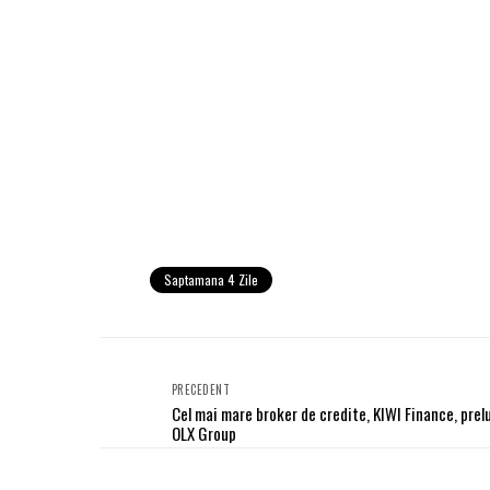
Saptamana 4 Zile
PRECEDENT
Cel mai mare broker de credite, KIWI Finance, prel
OLX Group