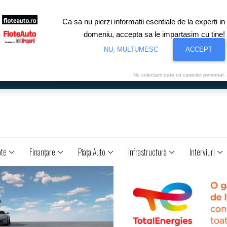
Ca sa nu pierzi informatii esentiale de la experti in
domeniu, accepta sa le impartasim cu tine!
NU, MULTUMESC
ACCEPT
Nu colectam date cu caracter personal.
ote
Finanţare
Piaţa Auto
Infrastructură
Interviuri