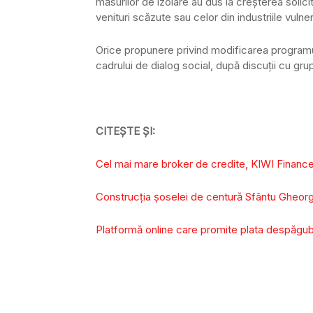
măsurilor de izolare au dus la creşterea solici
venituri scăzute sau celor din industriile vulner
Orice propunere privind modificarea program
cadrului de dialog social, după discuţii cu grupu
CITEȘTE ȘI:
Cel mai mare broker de credite, KIWI Financ
Construcția șoselei de centură Sfântu Gheorghe
Platformă online care promite plata despăgub