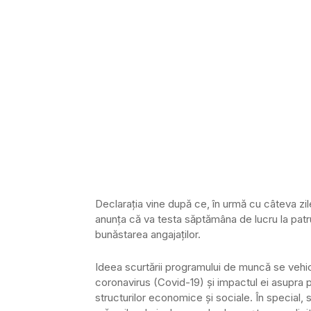
Declaraţia vine după ce, în urmă cu câteva zil
anunţa că va testa săptămâna de lucru la patru
bunăstarea angajaţilor.
Ideea scurtării programului de muncă se vehi
coronavirus (Covid-19) şi impactul ei asupra pi
structurilor economice şi sociale. În special, 