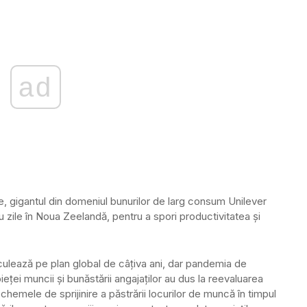
ad
e, gigantul din domeniul bunurilor de larg consum Unilever
 zile în Noua Zeelandă, pentru a spori productivitatea şi
culează pe plan global de câţiva ani, dar pandemia de
eţei muncii şi bunăstării angajaţilor au dus la reevaluarea
schemele de sprijinire a păstrării locurilor de muncă în timpul