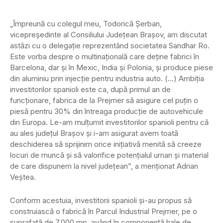
„Împreună cu colegul meu, Todorică Şerban,
vicepreşedinte al Consiliului Judeţean Braşov, am discutat
astăzi cu o delegaţie reprezentând societatea Sandhar Ro.
Este vorba despre o multinaţională care deţine fabrici în
Barcelona, dar şi în Mexic, India şi Polonia, şi produce piese
din aluminiu prin injecţie pentru industria auto. (…) Ambiţia
investitorilor spanioli este ca, după primul an de
funcţionare, fabrica de la Prejmer să asigure cel puţin o
piesă pentru 30% din întreaga producţie de autovehicule
din Europa. Le-am mulţumit investitorilor spanioli pentru că
au ales judeţul Braşov şi i-am asigurat avem toată
deschiderea să sprijinim orice iniţiativă menită să creeze
locuri de muncă şi să valorifice potenţialul uman şi material
de care dispunem la nivel judeţean”, a menționat Adrian
Veştea.
Conform acestuia, investitorii spanioli şi-au propus să
construiască o fabrică în Parcul Industrial Prejmer, pe o
suprafaţă de 7.000 mp, având în componenţă hale de