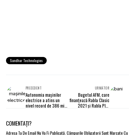
Sandhar Technologies
PRECEDENT
URMĂTOR
Autonomia mașinilor
Bugetul AFM, care
electrice a atins un
finanțează Rabla Clasic
nivel record de 386 mil.
2021 și Rabla Plus
km la nivel global
2021, în dezbatere
publică
COMENTAȚI?
Adresa Ta De Email Nu Va Fi Publicată.
Câmpurile Obligatorii Sunt Marcate Cu