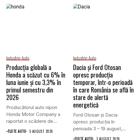
Industrie Auto
Industrie Auto
Producția globală a
Dacia și Ford Otosan
Honda a scăzut cu 6% în
opresc producția
luna iunie și cu 3,3% în
temporar, într-o perioadă
primul semestru din
în care România se află în
2026
stare de alertă
energetică
Producătorul auto nipon
Honda Motor Company a
Ford Otosan și Dacia
raportat o scădere de
opresc producția în
6,1%...
perioada 3 – 19 august,...
•
FLOTE AUTO
5 AUGUST 2026
•
FLOTE AUTO
3 AUGUST 2026