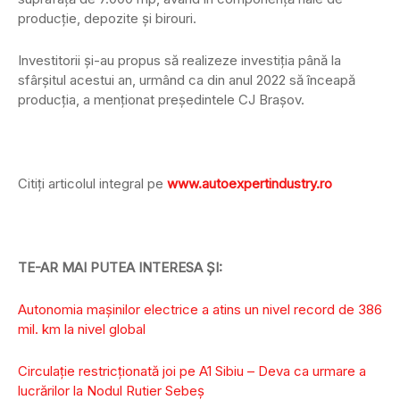
producţie, depozite şi birouri.
Investitorii şi-au propus să realizeze investiţia până la
sfârşitul acestui an, urmând ca din anul 2022 să înceapă
producţia, a menţionat preşedintele CJ Braşov.
Citiți articolul integral pe
www.autoexpertindustry.ro
TE-AR MAI PUTEA INTERESA ȘI:
Autonomia mașinilor electrice a atins un nivel record de 386
mil. km la nivel global
Circulaţie restricţionată joi pe A1 Sibiu – Deva ca urmare a
lucrărilor la Nodul Rutier Sebeş