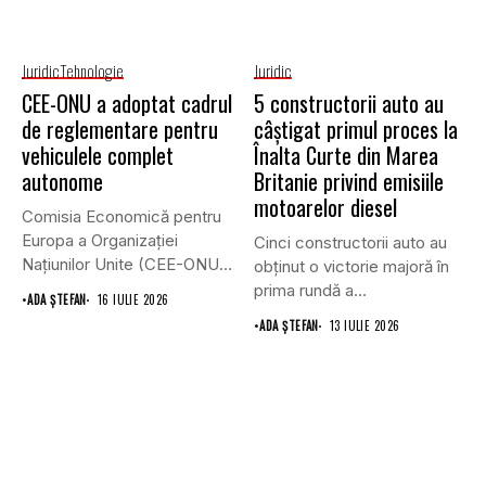
Juridic
Tehnologie
Juridic
CEE-ONU a adoptat cadrul
5 constructorii auto au
de reglementare pentru
câștigat primul proces la
vehiculele complet
Înalta Curte din Marea
autonome
Britanie privind emisiile
motoarelor diesel
Comisia Economică pentru
Europa a Organizației
Cinci constructorii auto au
Națiunilor Unite (CEE-ONU)
obținut o victorie majoră în
a adoptat primul...
prima rundă a...
•
ADA ȘTEFAN
16 IULIE 2026
•
ADA ȘTEFAN
13 IULIE 2026