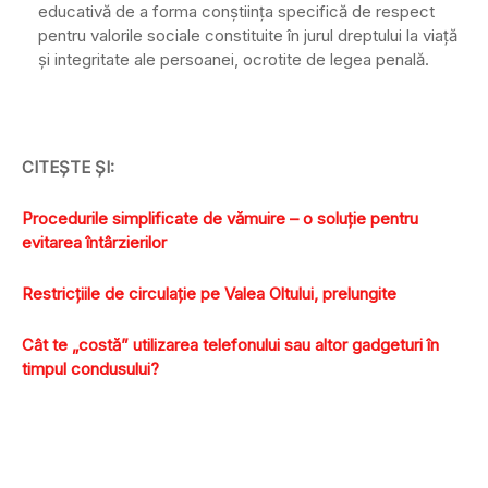
educativă de a forma conştiinţa specifică de respect
pentru valorile sociale constituite în jurul dreptului la viaţă
şi integritate ale persoanei, ocrotite de legea penală.
CITEŞTE ŞI:
Procedurile simplificate de vămuire – o soluţie pentru
evitarea întârzierilor
Restricţiile de circulaţie pe Valea Oltului, prelungite
Cât te „costă” utilizarea telefonului sau altor gadgeturi în
timpul condusului?