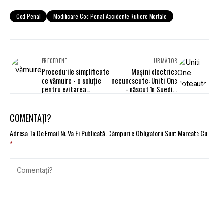
Cod Penal
Modificare Cod Penal Accidente Rutiere Mortale
PRECEDENT
URMĂTOR
Procedurile simplificate
Mașini electrice
de vămuire - o soluţie
necunoscute: Uniti One
pentru evitarea
- născut în Suedia,
întârzierilor
fabricat în Marea
Britanie
COMENTAȚI?
Adresa Ta De Email Nu Va Fi Publicată.
Câmpurile Obligatorii Sunt Marcate Cu
*