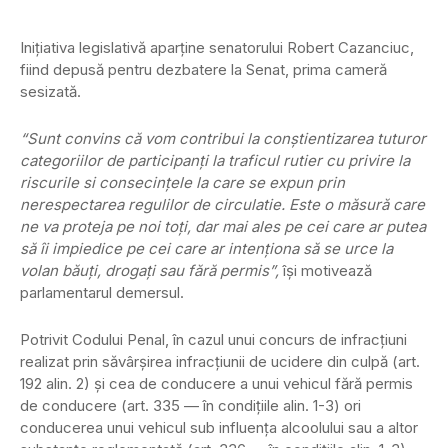
Iniţiativa legislativă aparţine senatorului Robert Cazanciuc,
fiind depusă pentru dezbatere la Senat, prima cameră
sesizată.
“Sunt convins că vom contribui la conştientizarea tuturor
categoriilor de participanţi la traficul rutier cu privire la
riscurile si consecinţele la care se expun prin
nerespectarea regulilor de circulatie. Este o măsură care
ne va proteja pe noi toţi, dar mai ales pe cei care ar putea
să îi impiedice pe cei care ar intenţiona să se urce la
volan băuţi, drogaţi sau fără permis”,
îşi motivează
parlamentarul demersul.
Potrivit Codului Penal, în cazul unui concurs de infracţiuni
realizat prin săvârşirea infracţiunii de ucidere din culpă (art.
192 alin. 2) şi cea de conducere a unui vehicul fără permis
de conducere (art. 335 — în condiţiile alin. 1-3) ori
conducerea unui vehicul sub influenţa alcoolului sau a altor