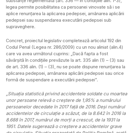
substanţe reglementată (art. 336 — în condiţiile alin. 1-3),
legea permite posibilitatea ca persoanei vinovate să i se
aplice renunţarea la aplicarea pedepsei, amânarea aplicării
pedepsei sau suspendarea executării pedepsei sub
supraveghere.
Concret, proiectul legislativ completează articolul 192 din
Codul Penal (Legea nr. 286/2009) cu un nou aliniat (alin.4)
care va avea următorul cuprins: „Dacă fapta a fost
săvârşită în condiţiile prevăzute la art. 335 alin (1) – (3) sau
de art. 336 alin. (1) – (3), nu se poate dispune renunţarea la
aplicarea pedepsei, amânarea aplicării pedepsei sau orice
formă de suspendare a executării pedepsei”.
„Situaţia statistică privind accidentele soldate cu moartea
unor persoane relevă o creştere de 1,95% a numărului
persoanelor decedate în 2017 faţă de 2016. Deşi numărul
accidentelor de circulaţie a scăzut, de la 8.642 în 2016 la
8.688 în 2017, numărul de morţi a crescut, de la 1931 la
1951. Datele sugerează o creştere a accidentelor grave
de circulaţie. Situaţia prezentată de Poliţia Română, arată