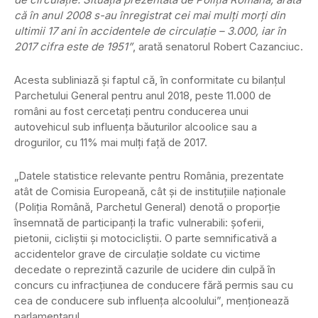
că în anul 2008 s-au înregistrat cei mai mulţi morţi din
ultimii 17 ani în accidentele de circulaţie – 3.000, iar în
2017 cifra este de 1951”
, arată senatorul Robert Cazanciuc.
Acesta subliniază şi faptul că, în conformitate cu bilanţul
Parchetului General pentru anul 2018, peste 11.000 de
români au fost cercetaţi pentru conducerea unui
autovehicul sub influenţa băuturilor alcoolice sau a
drogurilor, cu 11% mai mulţi faţă de 2017.
„Datele statistice relevante pentru România, prezentate
atât de Comisia Europeană, cât şi de instituţiile naţionale
(Poliţia Română, Parchetul General) denotă o proporţie
însemnată de participanţi la trafic vulnerabili: şoferii,
pietonii, cicliştii şi motocicliştii. O parte semnificativă a
accidentelor grave de circulaţie soldate cu victime
decedate o reprezintă cazurile de ucidere din culpă în
concurs cu infracţiunea de conducere fără permis sau cu
cea de conducere sub influenţa alcoolului”, menţionează
parlamentarul.