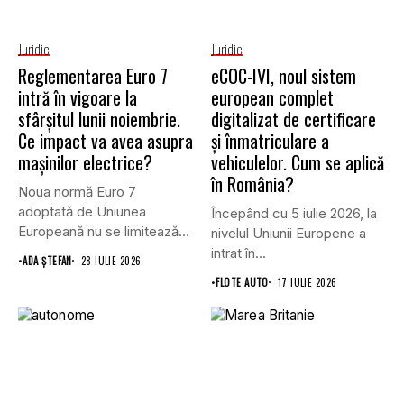
Juridic
Juridic
Reglementarea Euro 7
eCOC-IVI, noul sistem
intră în vigoare la
european complet
sfârșitul lunii noiembrie.
digitalizat de certificare
Ce impact va avea asupra
și înmatriculare a
mașinilor electrice?
vehiculelor. Cum se aplică
în România?
Noua normă Euro 7
adoptată de Uniunea
Începând cu 5 iulie 2026, la
Europeană nu se limitează
nivelul Uniunii Europene a
doar...
intrat în...
•
ADA ȘTEFAN
28 IULIE 2026
•
FLOTE AUTO
17 IULIE 2026