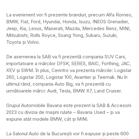
La eveniment vor fi prezente branduri, precum Alfa Romeo,
BMW, Fiat, Ford, Hyundai, Honda, Isuzu, INEOS Grenadier,
Jeep, Kia, Lexus, Maserati, Mazda, Mercedes Benz, MINI,
Mitsubishi, Rolls Royce, Ssang Yong, Subaru, Suzuki,
Toyota şi Volvo.
De asemenea la SAB va fi prezentă compania SUV Cars,
importatoare a mărcilor DFSK, SERES, BAIC, Forthing, JAC,
XEV şi SWM. În plus, Cenntro va prezenta mărcile: Logistar
260, Logistar 200, Logistar 100, Avantier şi Teemak. Nu în
ultimul rând, compania Auto Big, va fi prezentă cu
următoarele mărci: Audi, Tesla, BMW X7, Land Cruiser.
Grupul Automobile Bavaria este prezent la SAB & Accesorii
2023 cu divizia de maşini rulate – Bavaria Used – şi va
expune atât modele BMW, cât şi MINI.
La Salonul Auto de la Bucureşti vor fi expuse şi peste 600