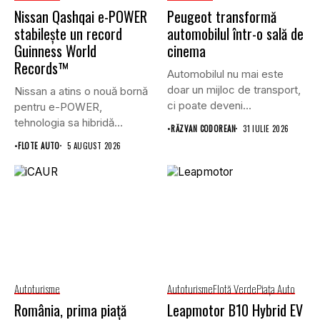
Nissan Qashqai e-POWER
Peugeot transformă
stabilește un record
automobilul într-o sală de
Guinness World
cinema
Records™
Automobilul nu mai este
doar un mijloc de transport,
Nissan a atins o nouă bornă
ci poate deveni...
pentru e-POWER,
tehnologia sa hibridă
•
RĂZVAN CODOREAN
31 IULIE 2026
unică,...
•
FLOTE AUTO
5 AUGUST 2026
Autoturisme
Autoturisme
Flotă Verde
Piaţa Auto
România, prima piață
Leapmotor B10 Hybrid EV