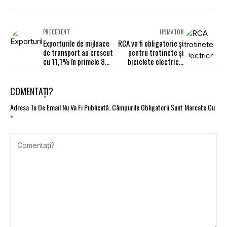
PRECEDENT
URMĂTOR
Exporturile de mijloace
RCA va fi obligatorie și
de transport au crescut
pentru trotinete și
cu 11,1% în primele 8
biciclete electrice.
luni
Proiect
COMENTAȚI?
Adresa Ta De Email Nu Va Fi Publicată.
Câmpurile Obligatorii Sunt Marcate Cu
*