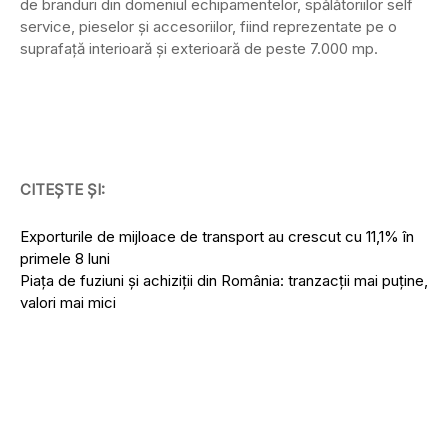
de branduri din domeniul echipamentelor, spălătoriilor self
service, pieselor şi accesoriilor, fiind reprezentate pe o
suprafaţă interioară şi exterioară de peste 7.000 mp.
CITEȘTE ȘI:
Exporturile de mijloace de transport au crescut cu 11,1% în
primele 8 luni
Piața de fuziuni și achiziții din România: tranzacții mai puține,
valori mai mici