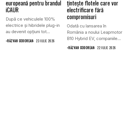
europeană pentru brandul
țintește flotele care vor
iCAUR
electrificare fără
compromisuri
După ce vehiculele 100%
electrice și hibridele plug-in
Odată cu lansarea în
au devenit opțiuni tot...
România a noului Leapmotor
B10 Hybrid EV, companiile...
•
RĂZVAN CODOREAN
23 IULIE 2026
•
RĂZVAN CODOREAN
22 IULIE 2026