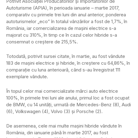
Potrivit Asociaţiei Producătorilor şi Importatorilor de
Autoturisme (APIA), în perioada ianuarie – martie 2017,
comparativ cu primele trei luni din anul anterior, ponderea
autoturismelor „eco” în totalul vânzărilor a fost de 1,7%, în
România, iar comercializarea de maşini electrice s-a
majorat cu 310%, în timp ce în cazul celor hibride s-a
consemnat o creştere de 215,5%.
Totodată, potrivit sursei citate, în martie, au fost vândute
183 de maşini electrice şi hibride, în creştere cu 64,86%, în
comparaţie cu luna anterioară, când s-au înregistrat 111
exemplare vândute.
În topul celor mai comercializate mărci auto electrice
100%, în primele trei luni ale anului, primul loc a fost ocupat
de BMW, cu 14 unităţi, urmată de Mercedes-Benz (8), Audi
(6), Volkswagen (4), Volvo (3) şi Porsche (2).
De asemenea, cele mai multe maşini hibride vândute în
România, din ianuarie până în martie 2017, au fost