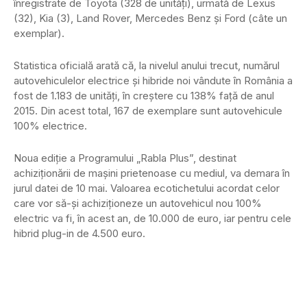
înregistrate de Toyota (328 de unităţi), urmată de Lexus
(32), Kia (3), Land Rover, Mercedes Benz şi Ford (câte un
exemplar).
Statistica oficială arată că, la nivelul anului trecut, numărul
autovehiculelor electrice şi hibride noi vândute în România a
fost de 1.183 de unităţi, în creştere cu 138% faţă de anul
2015. Din acest total, 167 de exemplare sunt autovehicule
100% electrice.
Noua ediţie a Programului „Rabla Plus”, destinat
achiziţionării de maşini prietenoase cu mediul, va demara în
jurul datei de 10 mai. Valoarea ecotichetului acordat celor
care vor să-şi achiziţioneze un autovehicul nou 100%
electric va fi, în acest an, de 10.000 de euro, iar pentru cele
hibrid plug-in de 4.500 euro.