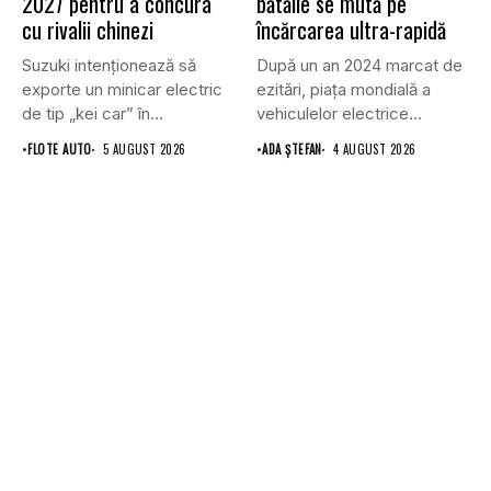
2027 pentru a concura
bătălie se mută pe
cu rivalii chinezi
încărcarea ultra-rapidă
Suzuki intenționează să
După un an 2024 marcat de
exporte un minicar electric
ezitări, piața mondială a
de tip „kei car” în...
vehiculelor electrice...
•
FLOTE AUTO
5 AUGUST 2026
•
ADA ȘTEFAN
4 AUGUST 2026