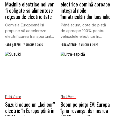
Mașinile electrice noi vor
electrice domină aproape
fi obligate să alimenteze
integral noile
rețeaua de electricitate
înmatriculări din luna iulie
Comisia Europeană își
Până acum, cote de piață
propune să accelereze
de aproape 100% pentru
electrificarea transporturilor,
vehiculele electrice în...
a clădirilor și a...
•
ADA ȘTEFAN
7 AUGUST 2026
•
ADA ȘTEFAN
5 AUGUST 2026
Flotă Verde
Flotă Verde
Suzuki aduce un „kei car”
Boom pe piața EV! Europa
electric în Europa până în
își ia revanșa, dar marea