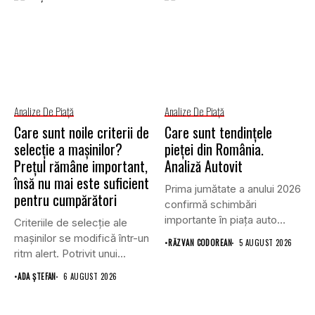
Analize De Piață
Analize De Piață
Care sunt noile criterii de
Care sunt tendințele
selecție a mașinilor?
pieței din România.
Prețul rămâne important,
Analiză Autovit
însă nu mai este suficient
Prima jumătate a anului 2026
pentru cumpărători
confirmă schimbări
importante în piața auto
Criteriile de selecție ale
din...
mașinilor se modifică într-un
•
RĂZVAN CODOREAN
5 AUGUST 2026
ritm alert. Potrivit unui...
•
ADA ȘTEFAN
6 AUGUST 2026