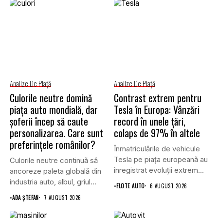
Analize De Piață
Analize De Piață
Culorile neutre domină
Contrast extrem pentru
piața auto mondială, dar
Tesla în Europa: Vânzări
șoferii încep să caute
record în unele țări,
personalizarea. Care sunt
colaps de 97% în altele
preferințele românilor?
Înmatriculările de vehicule
Tesla pe piața europeană au
Culorile neutre continuă să
înregistrat evoluții extrem
ancoreze paleta globală din
de...
industria auto, albul, griul...
•
FLOTE AUTO
6 AUGUST 2026
•
ADA ȘTEFAN
7 AUGUST 2026