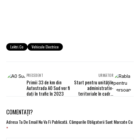
Lektri.Co
Vehicule Electrice
PRECEDENT
URMĂTOR
Primii 33 de km din
Start pentru unitățile
Autostrada A0 Sud vor fi
administrativ-
dați în trafic în 2023
teritoriale în cadrul
Programului Rabla Local
COMENTAȚI?
Adresa Ta De Email Nu Va Fi Publicată.
Câmpurile Obligatorii Sunt Marcate Cu
*