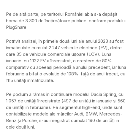
Pe de altă parte, pe teritoriul României abia s-a depășit
borna de 3.300 de încărcătoare publice, conform portalului
PlugShare.
Potrivit analizei, în primele două luni ale anului 2023 au fost
înmaticulate cumulat 2.247 vehicule electrice (EV), dintre
care 35 de vehicule comerciale ușoare (LCV). Luna
ianuarie, cu 1.132 EV a înregistrat, o creștere de 80%
comparativ cu aceeași perioadă a anului precedent, iar luna
februarie a bifat o evoluție de 108%, față de anul trecut, cu
1115 unități înmatriculate.
Pe podium a rămas în continuare modelul Dacia Spring, cu
1.057 de unități înregistrate (497 de unități în ianuarie și 560
de unități în februarie). Pe segmentul high-end, unde sunt
contabilizate modele ale mărcilor Audi, BMW, Mercedes-
Benz și Porche, s-au înregistrat cumulat 190 de unități în
cele două luni.