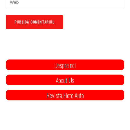
Despre noi
About Us
Revista Flote Auto