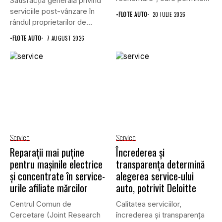
Satisfacția generală privind
serviciile post-vânzare în
•
FLOTE AUTO
20 IULIE 2026
rândul proprietarilor de
vehicule cu energie...
•
FLOTE AUTO
7 AUGUST 2026
Service
Service
Reparații mai puține
Încrederea și
pentru mașinile electrice
transparența determină
și concentrate în service-
alegerea service-ului
urile afiliate mărcilor
auto, potrivit Deloitte
Centrul Comun de
Calitatea serviciilor,
Cercetare (Joint Research
încrederea și transparența