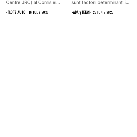
Centre JRC) al Comisiei
sunt factorii determinanți în
Europene susține...
alegerea service-ului auto,...
•
FLOTE AUTO
16 IULIE 2026
•
ADA ȘTEFAN
25 IUNIE 2026