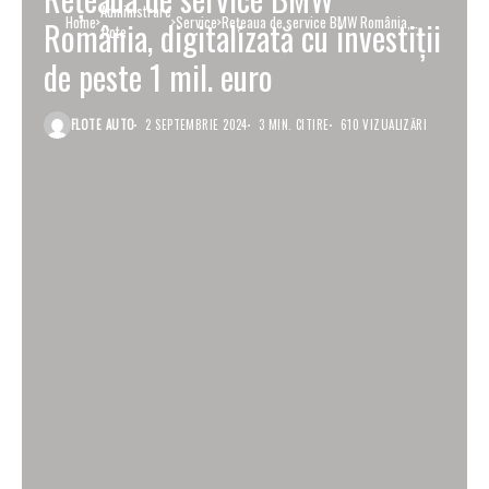
Administrare
Home
Service
Rețeaua de service BMW România,
România, digitalizată cu investiții
flote
digitalizată cu investiții de peste 1 mil. euro
de peste 1 mil. euro
FLOTE AUTO
2 SEPTEMBRIE 2024
3 MIN. CITIRE
610 VIZUALIZĂRI