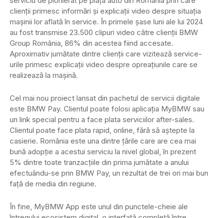
serviciu de pionierat pe piaţa auto din România prin care
clienţii primesc informări şi explicaţii video despre situaţia
maşinii lor aflată în service. În primele şase luni ale lui 2024
au fost transmise 23.500 clipuri video către clienţii BMW
Group România, 86% din acestea fiind accesate.
Aproximativ jumătate dintre clienţii care vizitează service-
urile primesc explicaţii video despre opreaţiunile care se
realizează la maşină.
Cel mai nou proiect lansat din pachetul de servicii digitale
este BMW Pay. Clientul poate folosi aplicaţia MyBMW sau
un link special pentru a face plata serviciilor after-sales.
Clientul poate face plata rapid, online, fără să aştepte la
casierie. România este una dintre ţările care are cea mai
bună adopţie a acestui serviciu la nivel global, în prezent
5% dintre toate tranzacţiile din prima jumătate a anului
efectuându-se prin BMW Pay, un rezultat de trei ori mai bun
faţă de media din regiune.
În fine, MyBMW App este unul din punctele-cheie ale
întregului ecosistem digital, o interfaţă completă între