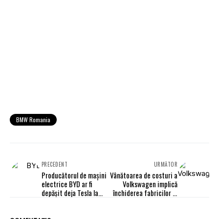
BMW Romania
PRECEDENT
URMĂTOR
Producătorul de mașini
Vânătoarea de costuri a
electrice BYD ar fi
Volkswagen implică
depășit deja Tesla la
închiderea fabricilor și
nivel global, potrivit ABI
disponibilizări
Research