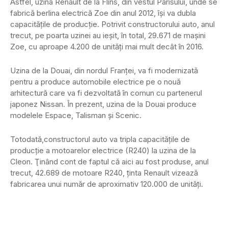
Astfel, uzina Renault de la Flins, din vestul Parisului, unde se
fabrică berlina electrică Zoe din anul 2012, îşi va dubla
capacităţile de producţie. Potrivit constructorului auto, anul
trecut, pe poarta uzinei au ieşit, în total, 29.671 de maşini
Zoe, cu aproape 4.200 de unităţi mai mult decât în 2016.
Uzina de la Douai, din nordul Franţei, va fi modernizată
pentru a produce automobile electrice pe o nouă
arhitectură care va fi dezvoltată în comun cu partenerul
japonez Nissan. În prezent, uzina de la Douai produce
modelele Espace, Talisman şi Scenic.
Totodată,constructorul auto va tripla capacităţile de
producţie a motoarelor electrice (R240) la uzina de la
Cleon. Ţinând cont de faptul că aici au fost produse, anul
trecut, 42.689 de motoare R240, ţinta Renault vizează
fabricarea unui număr de aproximativ 120.000 de unităţi.