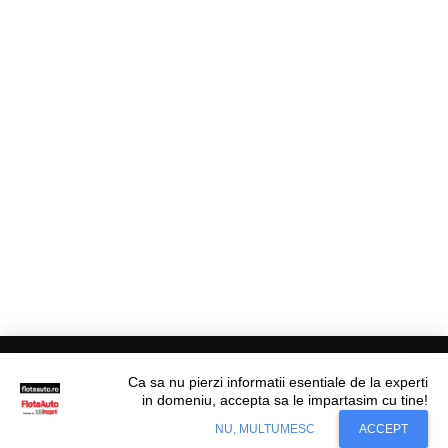
Ca sa nu pierzi informatii esentiale de la experti
in domeniu, accepta sa le impartasim cu tine!
Situl nostru utilizeaza cookies. Ce inseamna
© Flote Auto. Toate drepturile rezervate.
Accept
NU, MULTUMESC
ACCEPT
cookie?
Aflati mai mult...
Editorial
Asigurări
Fiscalitate
Juridic
Financiar
Analize De Piață
Transporturi