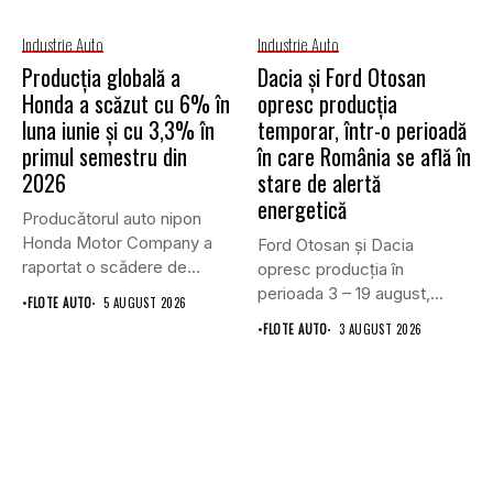
Industrie Auto
Industrie Auto
Producția globală a
Dacia și Ford Otosan
Honda a scăzut cu 6% în
opresc producția
luna iunie și cu 3,3% în
temporar, într-o perioadă
primul semestru din
în care România se află în
2026
stare de alertă
energetică
Producătorul auto nipon
Honda Motor Company a
Ford Otosan și Dacia
raportat o scădere de
opresc producția în
6,1%...
perioada 3 – 19 august,...
•
FLOTE AUTO
5 AUGUST 2026
•
FLOTE AUTO
3 AUGUST 2026