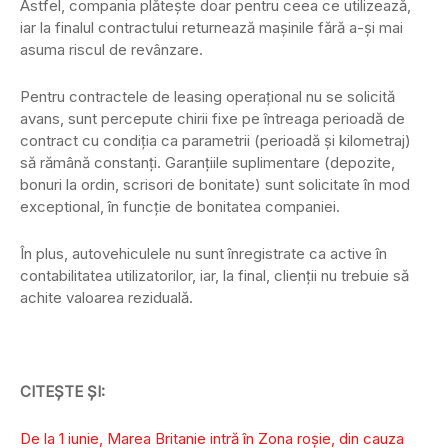
Astfel, compania plătește doar pentru ceea ce utilizează,
iar la finalul contractului returnează mașinile fără a-și mai
asuma riscul de revânzare.
Pentru contractele de leasing operațional nu se solicită
avans, sunt percepute chirii fixe pe întreaga perioadă de
contract cu condiția ca parametrii (perioadă și kilometraj)
să rămână constanți. Garanțiile suplimentare (depozite,
bonuri la ordin, scrisori de bonitate) sunt solicitate în mod
exceptional, în funcție de bonitatea companiei.
În plus, autovehiculele nu sunt înregistrate ca active în
contabilitatea utilizatorilor, iar, la final, clienții nu trebuie să
achite valoarea reziduală.
CITEȘTE ȘI:
De la 1 iunie, Marea Britanie intră în Zona roșie, din cauza