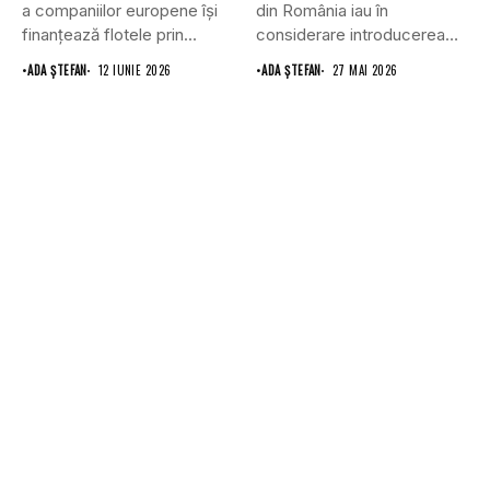
a companiilor europene își
din România iau în
finanțează flotele prin...
considerare introducerea
sau creșterea leasingului...
•
ADA ȘTEFAN
12 IUNIE 2026
•
ADA ȘTEFAN
27 MAI 2026