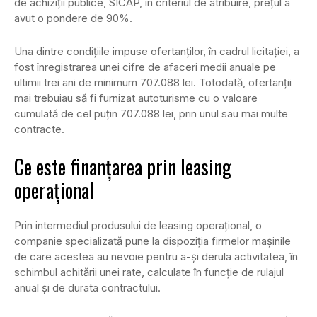
de achiziții publice, SICAP, în criteriul de atribuire, prețul a
avut o pondere de 90%.
Una dintre condițiile impuse ofertanților, în cadrul licitației, a
fost înregistrarea unei cifre de afaceri medii anuale pe
ultimii trei ani de minimum 707.088 lei. Totodată, ofertanții
mai trebuiau să fi furnizat autoturisme cu o valoare
cumulată de cel puțin 707.088 lei, prin unul sau mai multe
contracte.
Ce este finanțarea prin leasing
operațional
Prin intermediul produsului de leasing operațional, o
companie specializată pune la dispoziția firmelor mașinile
de care acestea au nevoie pentru a-și derula activitatea, în
schimbul achitării unei rate, calculate în funcție de rulajul
anual și de durata contractului.