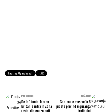
Leasing Operational
RAR
PRECEDENT
URMĂTOR
De la 1 iunie, Marea
Controale masive în 6
Britanie intră în Zona
județe privind siguranța
roșie, din cauza noii
traficului