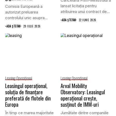
Cancelaria Prim-Ministrului a
lansat licitația pentru
Comisia Europeană a
atribuirea unui contract de
autorizat preluarea
furnizare a...
controlului unic asupra
•
ADA ȘTEFAN
22 IUNIE 2026
companiei de leasing
•
ADA ȘTEFAN
29 IULIE 2026
Athlon...
Leasing Operaţional
Leasing Operaţional
Leasingul operațional,
Arval Mobility
soluția de finanțare
Observatory: Leasingul
preferată de flotele din
operațional crește,
Europa
susținut de IMM-uri
În timp ce marea majoritate
Jumătate dintre companiile